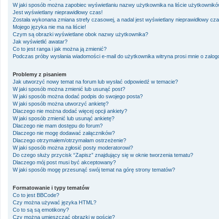
W jaki sposób można zapobiec wyświetlaniu nazwy użytkownika na liście użytkownik
Jest wyświetlany nieprawidłowy czas!
Została wykonana zmiana strefy czasowej, a nadal jest wyświetlany nieprawidłowy cza
Mojego języka nie ma na liście!
Czym są obrazki wyświetlane obok nazwy użytkownika?
Jak wyświetlić awatar?
Co to jest ranga i jak można ją zmienić?
Podczas próby wysłania wiadomości e-mail do użytkownika witryna prosi mnie o zalo
Problemy z pisaniem
Jak utworzyć nowy temat na forum lub wysłać odpowiedź w temacie?
W jaki sposób można zmienić lub usunąć post?
W jaki sposób można dodać podpis do swojego posta?
W jaki sposób można utworzyć ankietę?
Dlaczego nie można dodać więcej opcji ankiety?
W jaki sposób zmienić lub usunąć ankietę?
Dlaczego nie mam dostępu do forum?
Dlaczego nie mogę dodawać załączników?
Dlaczego otrzymałem/otrzymałam ostrzeżenie?
W jaki sposób można zgłosić posty moderatorowi?
Do czego służy przycisk “Zapisz” znajdujący się w oknie tworzenia tematu?
Dlaczego mój post musi być akceptowany?
W jaki sposób mogę przesunąć swój temat na górę strony tematów?
Formatowanie i typy tematów
Co to jest BBCode?
Czy można używać języka HTML?
Co to są są emotikony?
Czy można umieszczać obrazki w poście?