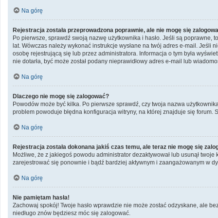
Na górę
Rejestracja została przeprowadzona poprawnie, ale nie mogę się zalogow
Po pierwsze, sprawdź swoją nazwę użytkownika i hasło. Jeśli są poprawne, to
lat. Wówczas należy wykonać instrukcje wysłane na twój adres e-mail. Jeśli 
osobę rejestrującą się lub przez administratora. Informacja o tym była wyświe
nie dotarła, być może został podany nieprawidłowy adres e-mail lub wiadomoś
Na górę
Dlaczego nie mogę się zalogować?
Powodów może być kilka. Po pierwsze sprawdź, czy twoja nazwa użytkownika i h
problem powoduje błędna konfiguracja witryny, na której znajduje się forum. 
Na górę
Rejestracja została dokonana jakiś czas temu, ale teraz nie mogę się zal
Możliwe, że z jakiegoś powodu administrator dezaktywował lub usunął twoje kon
zarejestrować się ponownie i bądź bardziej aktywnym i zaangażowanym w dy
Na górę
Nie pamiętam hasła!
Zachowaj spokój! Twoje hasło wprawdzie nie może zostać odzyskane, ale bez 
niedługo znów będziesz móc się zalogować.