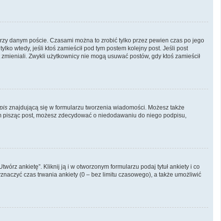
rzy danym poście. Czasami można to zrobić tylko przez pewien czas po jego
tylko wtedy, jeśli ktoś zamieścił pod tym postem kolejny post. Jeśli post
st zmieniali. Zwykli użytkownicy nie mogą usuwać postów, gdy ktoś zamieścił
pis
znajdującą się w formularzu tworzenia wiadomości. Możesz także
em pisząc post, możesz zdecydować o niedodawaniu do niego podpisu,
órz ankietę”. Kliknij ją i w otworzonym formularzu podaj tytuł ankiety i co
naczyć czas trwania ankiety (0 – bez limitu czasowego), a także umożliwić