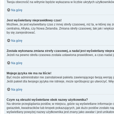
Twoja obecność na witrynie będzie wykazana w liczbie ukrytych użytkowników
Na górę
Jest wyświetlany nieprawidłowy czas!
Możliwe, że jest wyświetlany czas z innej strefy czasowej, niż ta, w której si
centralna, Afryka, czy Nowa Zelandia. Zmiana strefy czasowej, tak jak i wię
by się zarejestrować.
Na górę
Została wykonana zmiana strefy czasowej, a nadal jest wyświetlany niepr
Jeżeli na pewno strefa czasowa została ustawiona prawidłowo, a czas nadal j
Na górę
Mojego języka nie ma na liście!
Być może administrator nie zainstalował pakietu zawierającego twoją wersję j
Jeśli pakiet dla twojego języka nie istnieje, może spróbujesz go utworzyć. Wi
Na górę
Czym są obrazki wyświetlane obok nazwy użytkownika?
Na stronie przeglądania postów, w miejscu, gdzie są wyświetlane informacje 
gwiazdek, kwadracików lub kropek pokazujących, jak dużo postów zostało napis
wyświetlany powyżej nazwy użytkownika jest znany jako awatar i jest unikato