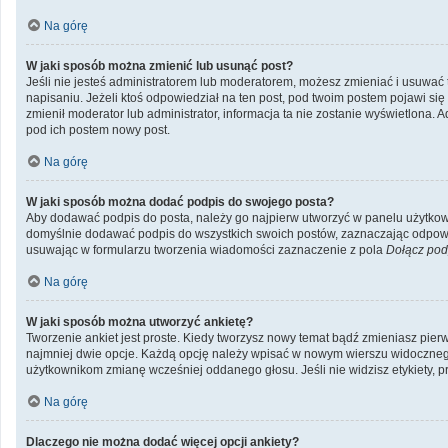
Na górę
W jaki sposób można zmienić lub usunąć post?
Jeśli nie jesteś administratorem lub moderatorem, możesz zmieniać i usuwać 
napisaniu. Jeżeli ktoś odpowiedział na ten post, pod twoim postem pojawi się inf
zmienił moderator lub administrator, informacja ta nie zostanie wyświetlona. 
pod ich postem nowy post.
Na górę
W jaki sposób można dodać podpis do swojego posta?
Aby dodawać podpis do posta, należy go najpierw utworzyć w panelu użytkow
domyślnie dodawać podpis do wszystkich swoich postów, zaznaczając odpowie
usuwając w formularzu tworzenia wiadomości zaznaczenie z pola
Dołącz pod
Na górę
W jaki sposób można utworzyć ankietę?
Tworzenie ankiet jest proste. Kiedy tworzysz nowy temat bądź zmieniasz pierws
najmniej dwie opcje. Każdą opcję należy wpisać w nowym wierszu widocznego 
użytkownikom zmianę wcześniej oddanego głosu. Jeśli nie widzisz etykiety,
Na górę
Dlaczego nie można dodać więcej opcji ankiety?