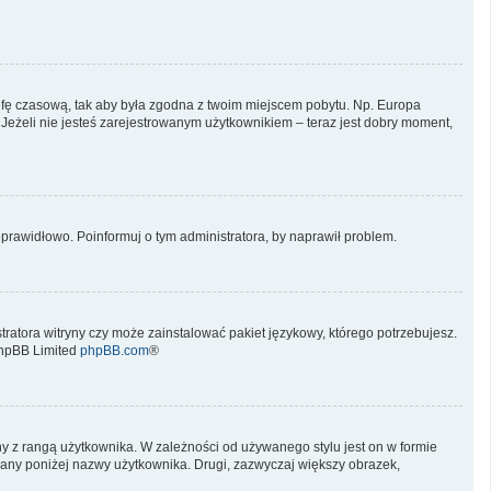
 strefę czasową, tak aby była zgodna z twoim miejscem pobytu. Np. Europa
 Jeżeli nie jesteś zarejestrowanym użytkownikiem – teraz jest dobry moment,
prawidłowo. Poinformuj o tym administratora, by naprawił problem.
tratora witryny czy może zainstalować pakiet językowy, którego potrzebujesz.
phpBB Limited
phpBB.com
®
ny z rangą użytkownika. W zależności od używanego stylu jest on w formie
tlany poniżej nazwy użytkownika. Drugi, zazwyczaj większy obrazek,