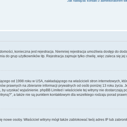
Jak nawiązać kontakt z administratorem wi
adomości, konieczna jest rejestracja. Niemniej rejestracja umożliwia dostęp do dod
a do grup użytkowników itp. Rejestracja zajmuje tylko chwilę, więc zaleca się jej
jącego od 1998 roku w USA, nakładającego na właścicieli stron internetowych, kt
ów prawnych na zbieranie informacji prywatnych od osób poniżej 13 roku życia. J
em, by uzyskać wyjaśnienie. phpBB Limited i właściciele tej witryny nie dostarczaj
tryną?”, a także nie są punktem kontaktowym dla wszelkiego rodzaju porad prawn
ły się nowe osoby. Właściciel witryny mógł także zablokować twój adres IP lub zabr