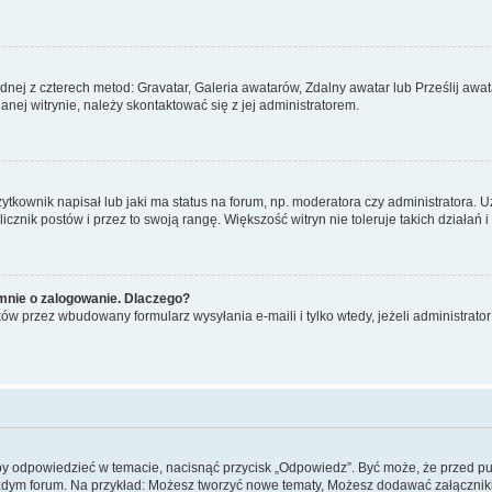
ednej z czterech metod: Gravatar, Galeria awatarów, Zdalny awatar lub Prześlij aw
nej witrynie, należy skontaktować się z jej administratorem.
kownik napisał lub jaki ma status na forum, np. moderatora czy administratora. 
licznik postów i przez to swoją rangę. Większość witryn nie toleruje takich działań 
mnie o zalogowanie. Dlaczego?
ów przez wbudowany formularz wysyłania e-maili i tylko wtedy, jeżeli administrat
by odpowiedzieć w temacie, nacisnąć przycisk „Odpowiedz”. Być może, że przed pu
ażdym forum. Na przykład: Możesz tworzyć nowe tematy, Możesz dodawać załączniki 