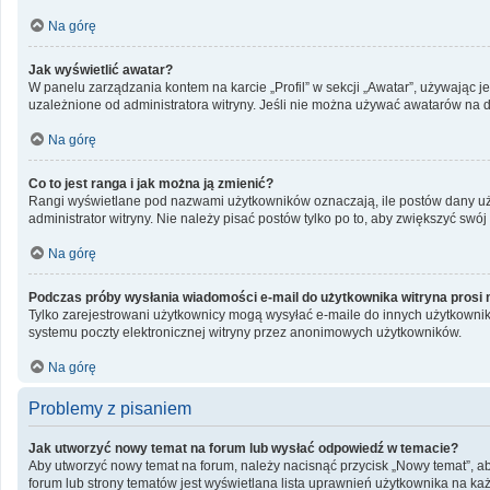
Na górę
Jak wyświetlić awatar?
W panelu zarządzania kontem na karcie „Profil” w sekcji „Awatar”, używając j
uzależnione od administratora witryny. Jeśli nie można używać awatarów na da
Na górę
Co to jest ranga i jak można ją zmienić?
Rangi wyświetlane pod nazwami użytkowników oznaczają, ile postów dany użyt
administrator witryny. Nie należy pisać postów tylko po to, aby zwiększyć swój 
Na górę
Podczas próby wysłania wiadomości e-mail do użytkownika witryna prosi 
Tylko zarejestrowani użytkownicy mogą wysyłać e-maile do innych użytkownik
systemu poczty elektronicznej witryny przez anonimowych użytkowników.
Na górę
Problemy z pisaniem
Jak utworzyć nowy temat na forum lub wysłać odpowiedź w temacie?
Aby utworzyć nowy temat na forum, należy nacisnąć przycisk „Nowy temat”, a
forum lub strony tematów jest wyświetlana lista uprawnień użytkownika na k