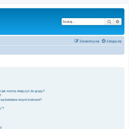
Szukaj
Wysz
Zarejestruj się
Zaloguj się
 i jak można dołączyć do grupy?
?
wyświetlane innymi kolorami?
y”?
!
i!