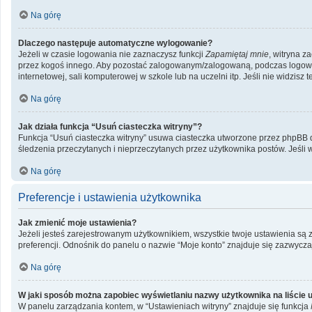
Na górę
Dlaczego następuje automatyczne wylogowanie?
Jeżeli w czasie logowania nie zaznaczysz funkcji
Zapamiętaj mnie
, witryna z
przez kogoś innego. Aby pozostać zalogowanym/zalogowaną, podczas logow
internetowej, sali komputerowej w szkole lub na uczelni itp. Jeśli nie widzisz te
Na górę
Jak działa funkcja “Usuń ciasteczka witryny”?
Funkcja “Usuń ciasteczka witryny” usuwa ciasteczka utworzone przez phpBB dzi
śledzenia przeczytanych i nieprzeczytanych przez użytkownika postów. Jeś
Na górę
Preferencje i ustawienia użytkownika
Jak zmienić moje ustawienia?
Jeżeli jesteś zarejestrowanym użytkownikiem, wszystkie twoje ustawienia są
preferencji. Odnośnik do panelu o nazwie “Moje konto” znajduje się zazwyczaj
Na górę
W jaki sposób można zapobiec wyświetlaniu nazwy użytkownika na liście
W panelu zarządzania kontem, w “Ustawieniach witryny” znajduje się funkcja