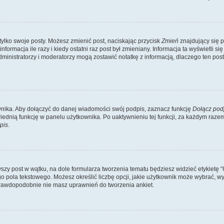
tylko swoje posty. Możesz zmienić post, naciskając przycisk
Zmień
znajdujący się p
ormacja ile razy i kiedy ostatni raz post był zmieniany. Informacja ta wyświetli się 
Administratorzy i moderatorzy mogą zostawić notatkę z informacją, dlaczego ten po
nika. Aby dołączyć do danej wiadomości swój podpis, zaznacz funkcję
Dołącz pod
dnią funkcję w panelu użytkownika. Po uaktywnieniu tej funkcji, za każdym raz
pis
.
zy post w wątku, na dole formularza tworzenia tematu będziesz widzieć etykietę “Utw
pola tekstowego. Możesz określić liczbę opcji, jakie użytkownik może wybrać, wyz
 prawdopodobnie nie masz uprawnień do tworzenia ankiet.