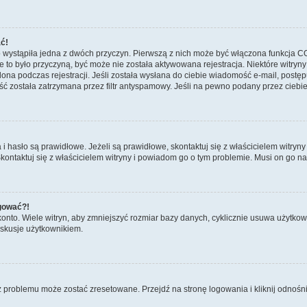
ać!
 wystąpiła jedna z dwóch przyczyn. Pierwszą z nich może być włączona funkcja COP
nie to było przyczyną, być może nie została aktywowana rejestracja. Niektóre wit
tlona podczas rejestracji. Jeśli została wysłana do ciebie wiadomość e-mail, postę
ć została zatrzymana przez filtr antyspamowy. Jeśli na pewno podany przez ciebie 
asło są prawidłowe. Jeżeli są prawidłowe, skontaktuj się z właścicielem witryny 
Skontaktuj się z właścicielem witryny i powiadom go o tym problemie. Musi on go n
ogować?!
to. Wiele witryn, aby zmniejszyć rozmiar bazy danych, cyklicznie usuwa użytkowników
skusje użytkownikiem.
problemu może zostać zresetowane. Przejdź na stronę logowania i kliknij odnośni