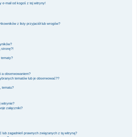
e-mail od kogoś z tej witryny!
owników z listy przyjaciół lub wrogów?
wyników?
 stronę?!
i tematy?
ki a obserwowaniem?
ybranych tematów lub je obserwować??
, tematu?
 witrynie?
oje załączniki?
 lub zagadnień prawnych związanych z tą witryną?