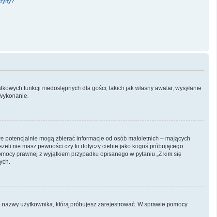
tryny?
atkowych funkcji niedostępnych dla gości, takich jak własny awatar, wysyłanie
 wykonanie.
óre potencjalnie mogą zbierać informacje od osób małoletnich – mających
eżeli nie masz pewności czy to dotyczy ciebie jako kogoś próbującego
ą pomocy prawnej z wyjątkiem przypadku opisanego w pytaniu „Z kim się
ych.
onił nazwy użytkownika, którą próbujesz zarejestrować. W sprawie pomocy