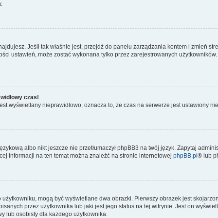
.
ę znajdujesz. Jeśli tak właśnie jest, przejdź do panelu zarządzania kontem i zmień
kszości ustawień, może zostać wykonana tylko przez zarejestrowanych użytkowników.
awidłowy czas!
est wyświetlany nieprawidłowo, oznacza to, że czas na serwerze jest ustawiony nie
ęzykową albo nikt jeszcze nie przetłumaczył phpBB3 na twój język. Zapytaj adminis
ęcej informacji na ten temat można znaleźć na stronie internetowej
phpBB.pl
® lub 
o użytkowniku, mogą być wyświetlane dwa obrazki. Pierwszy obrazek jest skojarzo
anych przez użytkownika lub jaki jest jego status na tej witrynie. Jest on wyświe
wy lub osobisty dla każdego użytkownika.