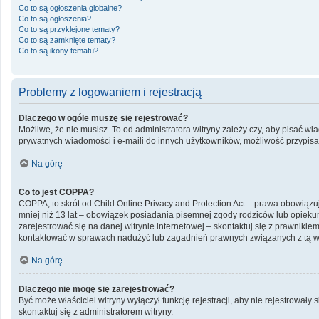
Co to są ogłoszenia globalne?
Co to są ogłoszenia?
Co to są przyklejone tematy?
Co to są zamknięte tematy?
Co to są ikony tematu?
Problemy z logowaniem i rejestracją
Dlaczego w ogóle muszę się rejestrować?
Możliwe, że nie musisz. To od administratora witryny zależy czy, aby pisać wi
prywatnych wiadomości i e-maili do innych użytkowników, możliwość przypisani
Na górę
Co to jest COPPA?
COPPA, to skrót od Child Online Privacy and Protection Act – prawa obowiązu
mniej niż 13 lat – obowiązek posiadania pisemnej zgody rodziców lub opiekun
zarejestrować się na danej witrynie internetowej – skontaktuj się z prawniki
kontaktować w sprawach nadużyć lub zagadnień prawnych związanych z tą wi
Na górę
Dlaczego nie mogę się zarejestrować?
Być może właściciel witryny wyłączył funkcję rejestracji, aby nie rejestrowa
skontaktuj się z administratorem witryny.