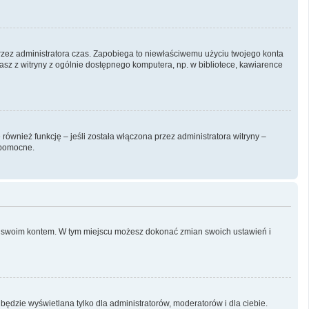
y przez administratora czas. Zapobiega to niewłaściwemu użyciu twojego konta
ystasz z witryny z ogólnie dostępnego komputera, np. w bibliotece, kawiarence
ównież funkcję – jeśli została włączona przez administratora witryny –
 pomocne.
nia swoim kontem. W tym miejscu możesz dokonać zmian swoich ustawień i
będzie wyświetlana tylko dla administratorów, moderatorów i dla ciebie.