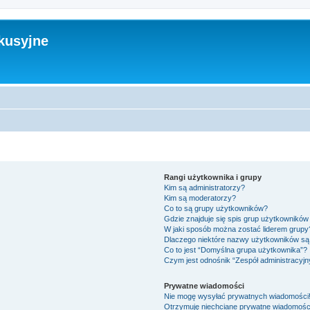
kusyjne
Rangi użytkownika i grupy
Kim są administratorzy?
Kim są moderatorzy?
Co to są grupy użytkowników?
Gdzie znajduje się spis grup użytkowników
W jaki sposób można zostać liderem grupy
Dlaczego niektóre nazwy użytkowników są 
Co to jest “Domyślna grupa użytkownika”?
Czym jest odnośnik “Zespół administracyjn
Prywatne wiadomości
Nie mogę wysyłać prywatnych wiadomości
Otrzymuję niechciane prywatne wiadomośc