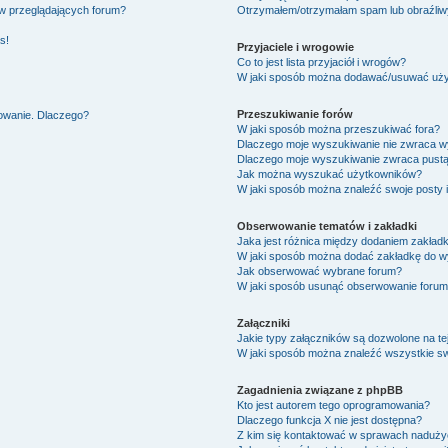
ów przeglądających forum?
Otrzymałem/otrzymałam spam lub obraźliwy 
s!
Przyjaciele i wrogowie
Co to jest lista przyjaciół i wrogów?
W jaki sposób można dodawać/usuwać użytk
Przeszukiwanie forów
gowanie. Dlaczego?
W jaki sposób można przeszukiwać fora?
Dlaczego moje wyszukiwanie nie zwraca 
Dlaczego moje wyszukiwanie zwraca pustą
Jak można wyszukać użytkowników?
W jaki sposób można znaleźć swoje posty 
Obserwowanie tematów i zakładki
Jaka jest różnica między dodaniem zakład
W jaki sposób można dodać zakładkę do w
Jak obserwować wybrane forum?
W jaki sposób usunąć obserwowanie forum
Załączniki
Jakie typy załączników są dozwolone na tej
W jaki sposób można znaleźć wszystkie sw
Zagadnienia związane z phpBB
Kto jest autorem tego oprogramowania?
Dlaczego funkcja X nie jest dostępna?
Z kim się kontaktować w sprawach nadużyć