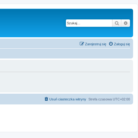
Szukaj
Wysz
Zarejestruj się
Zaloguj się
Usuń ciasteczka witryny
Strefa czasowa
UTC+02:00