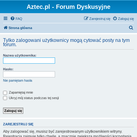
Aztec.pl - Forum Dyskusyjne
FAQ
Zarejestruj się
Zaloguj się
S
Strona główna
z
Tylko zalogowani użytkownicy mogą cytować posty na tym
u
forum.
k
Nazwa użytkownika:
a
j
Hasło:
Nie pamiętam hasła
Zapamiętaj mnie
Ukryj mój status podczas tej sesji
ZAREJESTRUJ SIĘ
Aby zalogować się, musisz być zarejestrowanym użytkownikiem witryny.
Rejestracja zajmuje tylko chwilę, a znacznie zwiększa możliwości korzystania