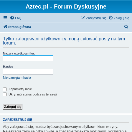
Aztec.pl - Forum Dyskusyjne
FAQ
Zarejestruj się
Zaloguj się
S
Strona główna
z
Tylko zalogowani użytkownicy mogą cytować posty na tym
u
forum.
k
Nazwa użytkownika:
a
j
Hasło:
Nie pamiętam hasła
Zapamiętaj mnie
Ukryj mój status podczas tej sesji
ZAREJESTRUJ SIĘ
Aby zalogować się, musisz być zarejestrowanym użytkownikiem witryny.
Rejestracja zajmuje tylko chwilę, a znacznie zwiększa możliwości korzystania