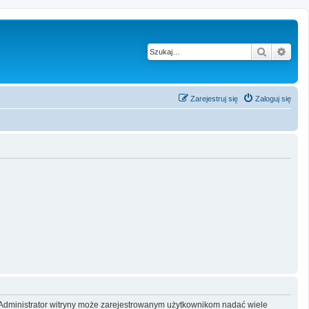
Szukaj
Wysz
Zarejestruj się
Zaloguj się
y. Administrator witryny może zarejestrowanym użytkownikom nadać wiele