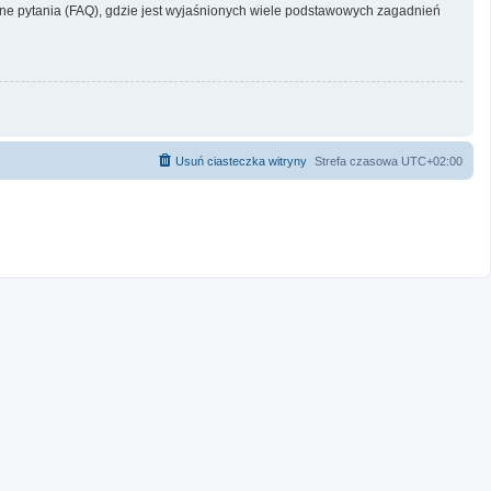
e pytania (FAQ), gdzie jest wyjaśnionych wiele podstawowych zagadnień
Usuń ciasteczka witryny
Strefa czasowa
UTC+02:00