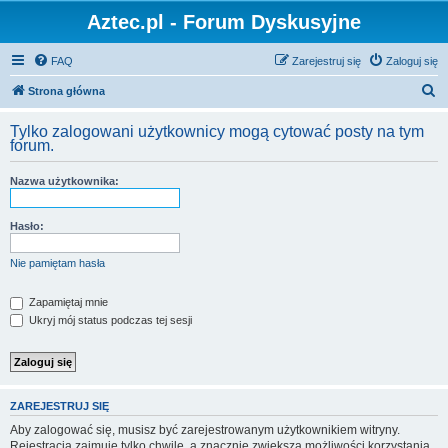
Aztec.pl - Forum Dyskusyjne
FAQ
Zarejestruj się
Zaloguj się
S
Strona główna
z
Tylko zalogowani użytkownicy mogą cytować posty na tym
u
forum.
k
Nazwa użytkownika:
a
j
Hasło:
Nie pamiętam hasła
Zapamiętaj mnie
Ukryj mój status podczas tej sesji
ZAREJESTRUJ SIĘ
Aby zalogować się, musisz być zarejestrowanym użytkownikiem witryny.
Rejestracja zajmuje tylko chwilę, a znacznie zwiększa możliwości korzystania