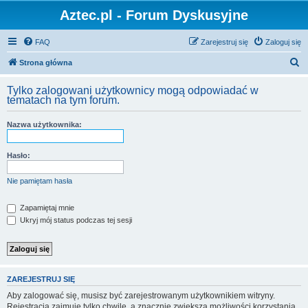
Aztec.pl - Forum Dyskusyjne
FAQ
Zarejestruj się
Zaloguj się
S
Strona główna
z
Tylko zalogowani użytkownicy mogą odpowiadać w
u
tematach na tym forum.
k
Nazwa użytkownika:
a
j
Hasło:
Nie pamiętam hasła
Zapamiętaj mnie
Ukryj mój status podczas tej sesji
ZAREJESTRUJ SIĘ
Aby zalogować się, musisz być zarejestrowanym użytkownikiem witryny.
Rejestracja zajmuje tylko chwilę, a znacznie zwiększa możliwości korzystania