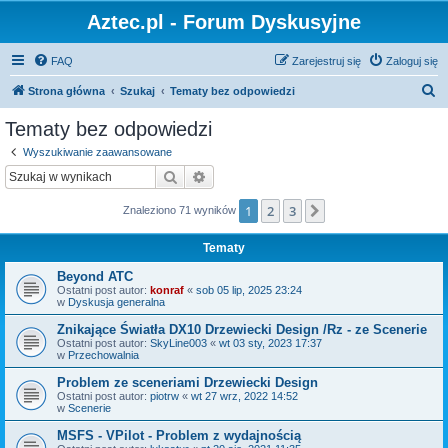
Aztec.pl - Forum Dyskusyjne
FAQ
Zarejestruj się
Zaloguj się
S
Strona główna
Szukaj
Tematy bez odpowiedzi
z
Tematy bez odpowiedzi
u
Wyszukiwanie zaawansowane
k
Szukaj
Wyszukiwanie zaawansowane
a
1
2
3
Następna
Znaleziono 71 wyników
j
Tematy
Beyond ATC
Ostatni post autor:
konraf
«
sob 05 lip, 2025 23:24
w
Dyskusja generalna
Znikające Światła DX10 Drzewiecki Design /Rz - ze Scenerie
Ostatni post autor:
SkyLine003
«
wt 03 sty, 2023 17:37
w
Przechowalnia
Problem ze sceneriami Drzewiecki Design
Ostatni post autor:
piotrw
«
wt 27 wrz, 2022 14:52
w
Scenerie
MSFS - VPilot - Problem z wydajnością