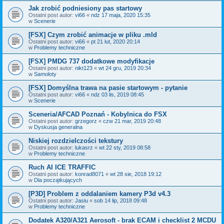
Jak zrobić podniesiony pas startowy
Ostatni post autor:
vi66
«
ndz 17 maja, 2020 15:35
w
Scenerie
[FSX] Czym zrobić animacje w pliku .mld
Ostatni post autor:
vi66
«
pt 21 lut, 2020 20:14
w
Problemy techniczne
[FSX] PMDG 737 dodatkowe modyfikacje
Ostatni post autor:
nikt123
«
wt 24 gru, 2019 20:34
w
Samoloty
[FSX] Domyślna trawa na pasie startowym - pytanie
Ostatni post autor:
vi66
«
ndz 03 lis, 2019 08:45
w
Scenerie
Sceneria/AFCAD Poznań - Kobylnica do FSX
Ostatni post autor:
grzegorz
«
czw 21 mar, 2019 20:48
w
Dyskusja generalna
Niskiej rozdzielczości tekstury
Ostatni post autor:
lukasrz
«
wt 22 sty, 2019 08:58
w
Problemy techniczne
Ruch AI ICE TRAFFIC
Ostatni post autor:
konrad8071
«
wt 28 sie, 2018 19:12
w
Dla początkujących
[P3D] Problem z oddalaniem kamery P3d v4.3
Ostatni post autor:
Jasiu
«
sob 14 lip, 2018 09:48
w
Problemy techniczne
Dodatek A320/A321 Aerosoft - brak ECAM i checklist 2 MCDU