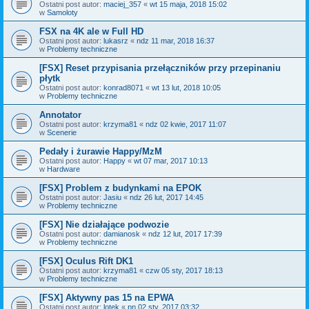
Ostatni post autor:
maciej_357
«
wt 15 maja, 2018 15:02
w
Samoloty
FSX na 4K ale w Full HD
Ostatni post autor:
lukasrz
«
ndz 11 mar, 2018 16:37
w
Problemy techniczne
[FSX] Reset przypisania przełączników przy przepinaniu
płytk
Ostatni post autor:
konrad8071
«
wt 13 lut, 2018 10:05
w
Problemy techniczne
Annotator
Ostatni post autor:
krzyma81
«
ndz 02 kwie, 2017 11:07
w
Scenerie
Pedały i żurawie Happy/MzM
Ostatni post autor:
Happy
«
wt 07 mar, 2017 10:13
w
Hardware
[FSX] Problem z budynkami na EPOK
Ostatni post autor:
Jasiu
«
ndz 26 lut, 2017 14:45
w
Problemy techniczne
[FSX] Nie działające podwozie
Ostatni post autor:
damianosk
«
ndz 12 lut, 2017 17:39
w
Problemy techniczne
[FSX] Oculus Rift DK1
Ostatni post autor:
krzyma81
«
czw 05 sty, 2017 18:13
w
Problemy techniczne
[FSX] Aktywny pas 15 na EPWA
Ostatni post autor:
lotek
«
pn 02 sty, 2017 03:32