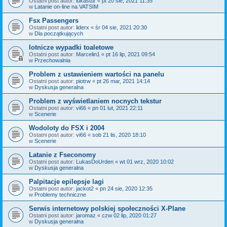
Ostatni post autor:
lukastur
«
pt 20 sie, 2021 11:35
w
Latanie on-line na VATSIM
Fsx Passengers
Ostatni post autor:
liderx
«
śr 04 sie, 2021 20:30
w
Dla początkujących
lotnicze wypadki toaletowe
Ostatni post autor:
Marcelin1
«
pt 16 lip, 2021 09:54
w
Przechowalnia
Problem z ustawieniem wartości na panelu
Ostatni post autor:
piotrw
«
pt 26 mar, 2021 14:14
w
Dyskusja generalna
Problem z wyświetlaniem nocnych tekstur
Ostatni post autor:
vi66
«
pn 01 lut, 2021 22:11
w
Scenerie
Wodoloty do FSX i 2004
Ostatni post autor:
vi66
«
sob 21 lis, 2020 18:10
w
Scenerie
Latanie z Fseconomy
Ostatni post autor:
LukasDoUrden
«
wt 01 wrz, 2020 10:02
w
Dyskusja generalna
Palpitacje epilepsje lagi
Ostatni post autor:
jackot2
«
pn 24 sie, 2020 12:35
w
Problemy techniczne
Serwis internetowy polskiej społeczności X-Plane
Ostatni post autor:
jaromaz
«
czw 02 lip, 2020 01:27
w
Dyskusja generalna