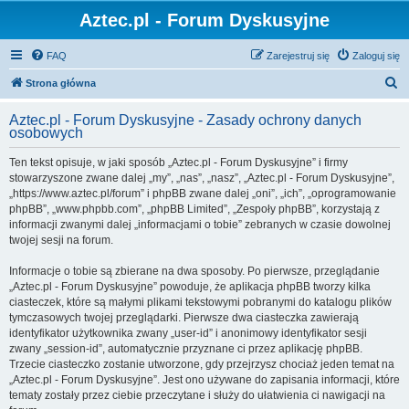
Aztec.pl - Forum Dyskusyjne
FAQ
Zarejestruj się
Zaloguj się
S
Strona główna
z
Aztec.pl - Forum Dyskusyjne - Zasady ochrony danych
u
osobowych
k
Ten tekst opisuje, w jaki sposób „Aztec.pl - Forum Dyskusyjne” i firmy
a
stowarzyszone zwane dalej „my”, „nas”, „nasz”, „Aztec.pl - Forum Dyskusyjne”,
j
„https://www.aztec.pl/forum” i phpBB zwane dalej „oni”, „ich”, „oprogramowanie
phpBB”, „www.phpbb.com”, „phpBB Limited”, „Zespoły phpBB”, korzystają z
informacji zwanymi dalej „informacjami o tobie” zebranych w czasie dowolnej
twojej sesji na forum.
Informacje o tobie są zbierane na dwa sposoby. Po pierwsze, przeglądanie
„Aztec.pl - Forum Dyskusyjne” powoduje, że aplikacja phpBB tworzy kilka
ciasteczek, które są małymi plikami tekstowymi pobranymi do katalogu plików
tymczasowych twojej przeglądarki. Pierwsze dwa ciasteczka zawierają
identyfikator użytkownika zwany „user-id” i anonimowy identyfikator sesji
zwany „session-id”, automatycznie przyznane ci przez aplikację phpBB.
Trzecie ciasteczko zostanie utworzone, gdy przejrzysz chociaż jeden temat na
„Aztec.pl - Forum Dyskusyjne”. Jest ono używane do zapisania informacji, które
tematy zostały przez ciebie przeczytane i służy do ułatwienia ci nawigacji na