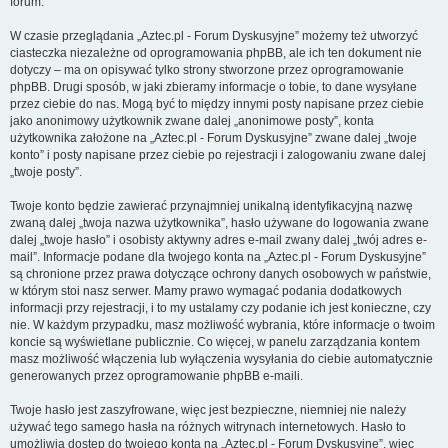
forum.
W czasie przeglądania „Aztec.pl - Forum Dyskusyjne” możemy też utworzyć
ciasteczka niezależne od oprogramowania phpBB, ale ich ten dokument nie
dotyczy – ma on opisywać tylko strony stworzone przez oprogramowanie
phpBB. Drugi sposób, w jaki zbieramy informacje o tobie, to dane wysyłane
przez ciebie do nas. Mogą być to między innymi posty napisane przez ciebie
jako anonimowy użytkownik zwane dalej „anonimowe posty”, konta
użytkownika założone na „Aztec.pl - Forum Dyskusyjne” zwane dalej „twoje
konto” i posty napisane przez ciebie po rejestracji i zalogowaniu zwane dalej
„twoje posty”.
Twoje konto będzie zawierać przynajmniej unikalną identyfikacyjną nazwę
zwaną dalej „twoja nazwa użytkownika”, hasło używane do logowania zwane
dalej „twoje hasło” i osobisty aktywny adres e-mail zwany dalej „twój adres e-
mail”. Informacje podane dla twojego konta na „Aztec.pl - Forum Dyskusyjne”
są chronione przez prawa dotyczące ochrony danych osobowych w państwie,
w którym stoi nasz serwer. Mamy prawo wymagać podania dodatkowych
informacji przy rejestracji, i to my ustalamy czy podanie ich jest konieczne, czy
nie. W każdym przypadku, masz możliwość wybrania, które informacje o twoim
koncie są wyświetlane publicznie. Co więcej, w panelu zarządzania kontem
masz możliwość włączenia lub wyłączenia wysyłania do ciebie automatycznie
generowanych przez oprogramowanie phpBB e-maili.
Twoje hasło jest zaszyfrowane, więc jest bezpieczne, niemniej nie należy
używać tego samego hasła na różnych witrynach internetowych. Hasło to
umożliwia dostęp do twojego konta na „Aztec.pl - Forum Dyskusyjne”, więc