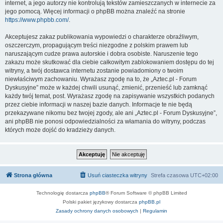
internet, a jego autorzy nie kontrolują tekstów zamieszczanych w internecie za
jego pomocą. Więcej informacji o phpBB można znaleźć na stronie
https://www.phpbb.com/
.
Akceptujesz zakaz publikowania wypowiedzi o charakterze obraźliwym,
oszczerczym, propagującym treści niezgodne z polskim prawem lub
naruszającym cudze prawa autorskie i dobra osobiste. Naruszenie tego
zakazu może skutkować dla ciebie całkowitym zablokowaniem dostępu do tej
witryny, a twój dostawca internetu zostanie powiadomiony o twoim
niewłaściwym zachowaniu. Wyrażasz zgodę na to, że „Aztec.pl - Forum
Dyskusyjne” może w każdej chwili usunąć, zmienić, przenieść lub zamknąć
każdy twój temat, post. Wyrażasz zgodę na zapisywanie wszystkich podanych
przez ciebie informacji w naszej bazie danych. Informacje te nie będą
przekazywane nikomu bez twojej zgody, ale ani „Aztec.pl - Forum Dyskusyjne”,
ani phpBB nie ponosi odpowiedzialności za włamania do witryny, podczas
których może dojść do kradzieży danych.
Strona główna
Usuń ciasteczka witryny
Strefa czasowa
UTC+02:00
Technologię dostarcza
phpBB
® Forum Software © phpBB Limited
Polski pakiet językowy dostarcza
phpBB.pl
Zasady ochrony danych osobowych
|
Regulamin