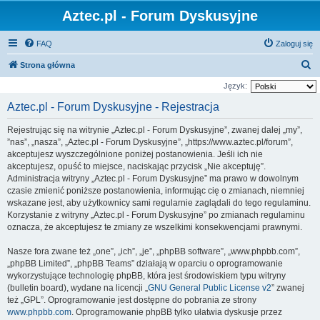
Aztec.pl - Forum Dyskusyjne
FAQ
Zaloguj się
S
Strona główna
z
Język:
u
Aztec.pl - Forum Dyskusyjne - Rejestracja
k
Rejestrując się na witrynie „Aztec.pl - Forum Dyskusyjne”, zwanej dalej „my”,
a
”nas”, „nasza”, „Aztec.pl - Forum Dyskusyjne”, „https://www.aztec.pl/forum”,
j
akceptujesz wyszczególnione poniżej postanowienia. Jeśli ich nie
akceptujesz, opuść to miejsce, naciskając przycisk „Nie akceptuję”.
Administracja witryny „Aztec.pl - Forum Dyskusyjne” ma prawo w dowolnym
czasie zmienić poniższe postanowienia, informując cię o zmianach, niemniej
wskazane jest, aby użytkownicy sami regularnie zaglądali do tego regulaminu.
Korzystanie z witryny „Aztec.pl - Forum Dyskusyjne” po zmianach regulaminu
oznacza, że akceptujesz te zmiany ze wszelkimi konsekwencjami prawnymi.
Nasze fora zwane też „one”, „ich”, „je”, „phpBB software”, „www.phpbb.com”,
„phpBB Limited”, „phpBB Teams” działają w oparciu o oprogramowanie
wykorzystujące technologię phpBB, która jest środowiskiem typu witryny
(bulletin board), wydane na licencji „
GNU General Public License v2
” zwanej
też „GPL”. Oprogramowanie jest dostępne do pobrania ze strony
www.phpbb.com
. Oprogramowanie phpBB tylko ułatwia dyskusje przez