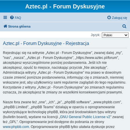
Aztec.pl - Forum Dyskusyjne
FAQ
Zaloguj się
S
Strona główna
z
Język:
u
Aztec.pl - Forum Dyskusyjne - Rejestracja
k
Rejestrując się na witrynie „Aztec.pl - Forum Dyskusyjne”, zwanej dalej „my”,
a
”nas”, „nasza”, „Aztec.pl - Forum Dyskusyjne”, „https://www.aztec.pl/forum”,
j
akceptujesz wyszczególnione poniżej postanowienia. Jeśli ich nie
akceptujesz, opuść to miejsce, naciskając przycisk „Nie akceptuję”.
Administracja witryny „Aztec.pl - Forum Dyskusyjne” ma prawo w dowolnym
czasie zmienić poniższe postanowienia, informując cię o zmianach, niemniej
wskazane jest, aby użytkownicy sami regularnie zaglądali do tego regulaminu.
Korzystanie z witryny „Aztec.pl - Forum Dyskusyjne” po zmianach regulaminu
oznacza, że akceptujesz te zmiany ze wszelkimi konsekwencjami prawnymi.
Nasze fora zwane też „one”, „ich”, „je”, „phpBB software”, „www.phpbb.com”,
„phpBB Limited”, „phpBB Teams” działają w oparciu o oprogramowanie
wykorzystujące technologię phpBB, która jest środowiskiem typu witryny
(bulletin board), wydane na licencji „
GNU General Public License v2
” zwanej
też „GPL”. Oprogramowanie jest dostępne do pobrania ze strony
www.phpbb.com
. Oprogramowanie phpBB tylko ułatwia dyskusje przez