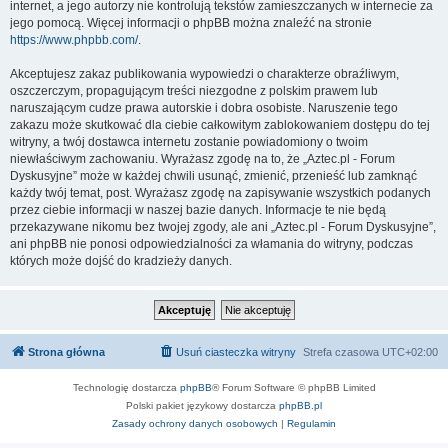
internet, a jego autorzy nie kontrolują tekstów zamieszczanych w internecie za
jego pomocą. Więcej informacji o phpBB można znaleźć na stronie
https://www.phpbb.com/
.
Akceptujesz zakaz publikowania wypowiedzi o charakterze obraźliwym,
oszczerczym, propagującym treści niezgodne z polskim prawem lub
naruszającym cudze prawa autorskie i dobra osobiste. Naruszenie tego
zakazu może skutkować dla ciebie całkowitym zablokowaniem dostępu do tej
witryny, a twój dostawca internetu zostanie powiadomiony o twoim
niewłaściwym zachowaniu. Wyrażasz zgodę na to, że „Aztec.pl - Forum
Dyskusyjne” może w każdej chwili usunąć, zmienić, przenieść lub zamknąć
każdy twój temat, post. Wyrażasz zgodę na zapisywanie wszystkich podanych
przez ciebie informacji w naszej bazie danych. Informacje te nie będą
przekazywane nikomu bez twojej zgody, ale ani „Aztec.pl - Forum Dyskusyjne”,
ani phpBB nie ponosi odpowiedzialności za włamania do witryny, podczas
których może dojść do kradzieży danych.
Strona główna
Usuń ciasteczka witryny
Strefa czasowa
UTC+02:00
Technologię dostarcza
phpBB
® Forum Software © phpBB Limited
Polski pakiet językowy dostarcza
phpBB.pl
Zasady ochrony danych osobowych
|
Regulamin