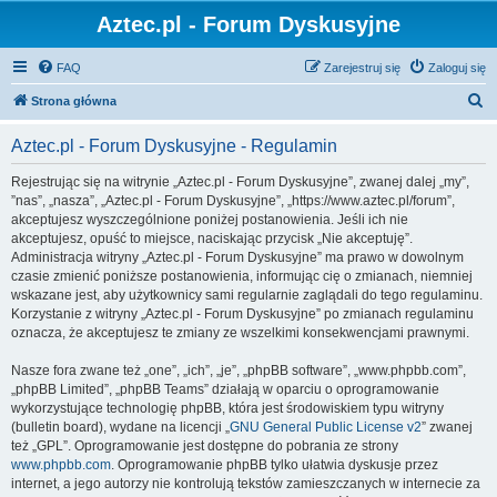
Aztec.pl - Forum Dyskusyjne
FAQ
Zarejestruj się
Zaloguj się
S
Strona główna
z
Aztec.pl - Forum Dyskusyjne - Regulamin
u
k
Rejestrując się na witrynie „Aztec.pl - Forum Dyskusyjne”, zwanej dalej „my”,
”nas”, „nasza”, „Aztec.pl - Forum Dyskusyjne”, „https://www.aztec.pl/forum”,
a
akceptujesz wyszczególnione poniżej postanowienia. Jeśli ich nie
j
akceptujesz, opuść to miejsce, naciskając przycisk „Nie akceptuję”.
Administracja witryny „Aztec.pl - Forum Dyskusyjne” ma prawo w dowolnym
czasie zmienić poniższe postanowienia, informując cię o zmianach, niemniej
wskazane jest, aby użytkownicy sami regularnie zaglądali do tego regulaminu.
Korzystanie z witryny „Aztec.pl - Forum Dyskusyjne” po zmianach regulaminu
oznacza, że akceptujesz te zmiany ze wszelkimi konsekwencjami prawnymi.
Nasze fora zwane też „one”, „ich”, „je”, „phpBB software”, „www.phpbb.com”,
„phpBB Limited”, „phpBB Teams” działają w oparciu o oprogramowanie
wykorzystujące technologię phpBB, która jest środowiskiem typu witryny
(bulletin board), wydane na licencji „
GNU General Public License v2
” zwanej
też „GPL”. Oprogramowanie jest dostępne do pobrania ze strony
www.phpbb.com
. Oprogramowanie phpBB tylko ułatwia dyskusje przez
internet, a jego autorzy nie kontrolują tekstów zamieszczanych w internecie za