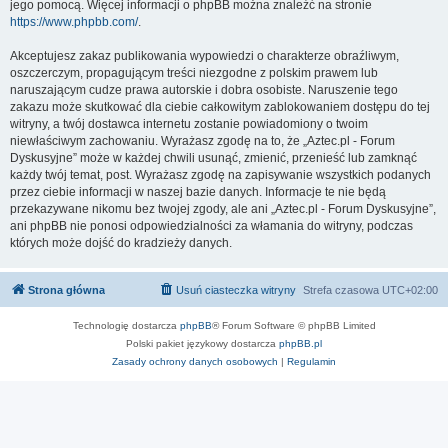
jego pomocą. Więcej informacji o phpBB można znaleźć na stronie
https://www.phpbb.com/
.
Akceptujesz zakaz publikowania wypowiedzi o charakterze obraźliwym,
oszczerczym, propagującym treści niezgodne z polskim prawem lub
naruszającym cudze prawa autorskie i dobra osobiste. Naruszenie tego
zakazu może skutkować dla ciebie całkowitym zablokowaniem dostępu do tej
witryny, a twój dostawca internetu zostanie powiadomiony o twoim
niewłaściwym zachowaniu. Wyrażasz zgodę na to, że „Aztec.pl - Forum
Dyskusyjne” może w każdej chwili usunąć, zmienić, przenieść lub zamknąć
każdy twój temat, post. Wyrażasz zgodę na zapisywanie wszystkich podanych
przez ciebie informacji w naszej bazie danych. Informacje te nie będą
przekazywane nikomu bez twojej zgody, ale ani „Aztec.pl - Forum Dyskusyjne”,
ani phpBB nie ponosi odpowiedzialności za włamania do witryny, podczas
których może dojść do kradzieży danych.
Strona główna
Usuń ciasteczka witryny
Strefa czasowa
UTC+02:00
Technologię dostarcza
phpBB
® Forum Software © phpBB Limited
Polski pakiet językowy dostarcza
phpBB.pl
Zasady ochrony danych osobowych
|
Regulamin