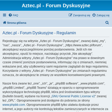
Aztec.pl - Forum Dyskusyjne
FAQ
Zarejestruj się
Zaloguj się
S
Strona główna
z
Aztec.pl - Forum Dyskusyjne - Regulamin
u
k
Rejestrując się na witrynie „Aztec.pl - Forum Dyskusyjne”, zwanej dalej „my”,
”nas”, „nasza”, „Aztec.pl - Forum Dyskusyjne”, „https://www.aztec.pl/forum”,
a
akceptujesz wyszczególnione poniżej postanowienia. Jeśli ich nie
j
akceptujesz, opuść to miejsce, naciskając przycisk „Nie akceptuję”.
Administracja witryny „Aztec.pl - Forum Dyskusyjne” ma prawo w dowolnym
czasie zmienić poniższe postanowienia, informując cię o zmianach, niemniej
wskazane jest, aby użytkownicy sami regularnie zaglądali do tego regulaminu.
Korzystanie z witryny „Aztec.pl - Forum Dyskusyjne” po zmianach regulaminu
oznacza, że akceptujesz te zmiany ze wszelkimi konsekwencjami prawnymi.
Nasze fora zwane też „one”, „ich”, „je”, „phpBB software”, „www.phpbb.com”,
„phpBB Limited”, „phpBB Teams” działają w oparciu o oprogramowanie
wykorzystujące technologię phpBB, która jest środowiskiem typu witryny
(bulletin board), wydane na licencji „
GNU General Public License v2
” zwanej
też „GPL”. Oprogramowanie jest dostępne do pobrania ze strony
www.phpbb.com
. Oprogramowanie phpBB tylko ułatwia dyskusje przez
internet, a jego autorzy nie kontrolują tekstów zamieszczanych w internecie za