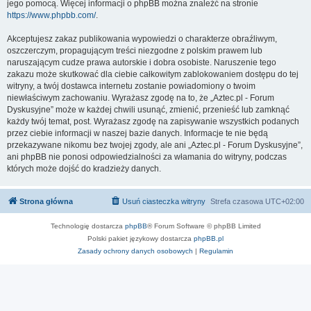
jego pomocą. Więcej informacji o phpBB można znaleźć na stronie
https://www.phpbb.com/
.
Akceptujesz zakaz publikowania wypowiedzi o charakterze obraźliwym,
oszczerczym, propagującym treści niezgodne z polskim prawem lub
naruszającym cudze prawa autorskie i dobra osobiste. Naruszenie tego
zakazu może skutkować dla ciebie całkowitym zablokowaniem dostępu do tej
witryny, a twój dostawca internetu zostanie powiadomiony o twoim
niewłaściwym zachowaniu. Wyrażasz zgodę na to, że „Aztec.pl - Forum
Dyskusyjne” może w każdej chwili usunąć, zmienić, przenieść lub zamknąć
każdy twój temat, post. Wyrażasz zgodę na zapisywanie wszystkich podanych
przez ciebie informacji w naszej bazie danych. Informacje te nie będą
przekazywane nikomu bez twojej zgody, ale ani „Aztec.pl - Forum Dyskusyjne”,
ani phpBB nie ponosi odpowiedzialności za włamania do witryny, podczas
których może dojść do kradzieży danych.
Strona główna
Usuń ciasteczka witryny
Strefa czasowa
UTC+02:00
Technologię dostarcza
phpBB
® Forum Software © phpBB Limited
Polski pakiet językowy dostarcza
phpBB.pl
Zasady ochrony danych osobowych
|
Regulamin