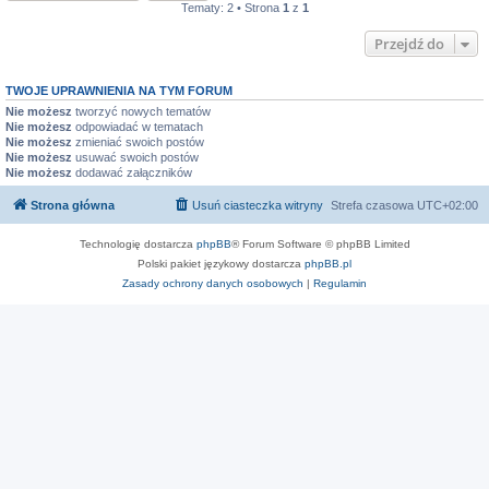
Tematy: 2 • Strona
1
z
1
Przejdź do
TWOJE UPRAWNIENIA NA TYM FORUM
Nie możesz
tworzyć nowych tematów
Nie możesz
odpowiadać w tematach
Nie możesz
zmieniać swoich postów
Nie możesz
usuwać swoich postów
Nie możesz
dodawać załączników
Strona główna
Usuń ciasteczka witryny
Strefa czasowa
UTC+02:00
Technologię dostarcza
phpBB
® Forum Software © phpBB Limited
Polski pakiet językowy dostarcza
phpBB.pl
Zasady ochrony danych osobowych
|
Regulamin