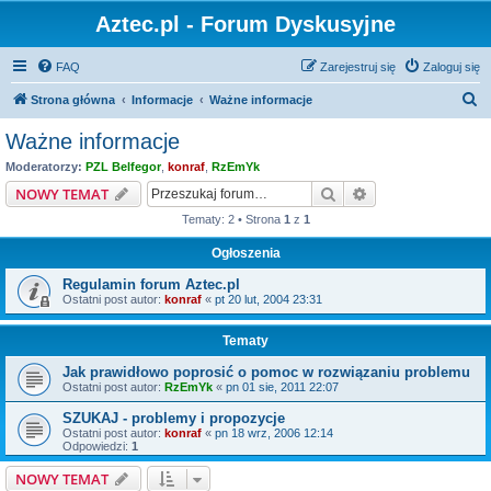
Aztec.pl - Forum Dyskusyjne
FAQ
Zarejestruj się
Zaloguj się
S
Strona główna
Informacje
Ważne informacje
z
Ważne informacje
u
Moderatorzy:
PZL Belfegor
,
konraf
,
RzEmYk
k
Szukaj
Wyszukiwanie z
NOWY TEMAT
a
Tematy: 2 • Strona
1
z
1
j
Ogłoszenia
Regulamin forum Aztec.pl
Ostatni post autor:
konraf
«
pt 20 lut, 2004 23:31
Tematy
Jak prawidłowo poprosić o pomoc w rozwiązaniu problemu
Ostatni post autor:
RzEmYk
«
pn 01 sie, 2011 22:07
SZUKAJ - problemy i propozycje
Ostatni post autor:
konraf
«
pn 18 wrz, 2006 12:14
Odpowiedzi:
1
NOWY TEMAT