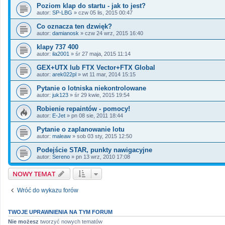
Poziom klap do startu - jak to jest?
autor:
SP-LBG
»
czw 05 lis, 2015 00:47
Co oznacza ten dzwięk?
autor:
damianosk
»
czw 24 wrz, 2015 16:40
klapy 737 400
autor:
ila2001
»
śr 27 maja, 2015 11:14
GEX+UTX lub FTX Vector+FTX Global
autor:
arek022pl
»
wt 11 mar, 2014 15:15
Pytanie o lotniska niekontrolowane
autor:
juk123
»
śr 29 kwie, 2015 19:54
Robienie repaintów - pomocy!
autor:
E-Jet
»
pn 08 sie, 2011 18:44
Pytanie o zaplanowanie lotu
autor:
maleaw
»
sob 03 sty, 2015 12:50
Podejście STAR, punkty nawigacyjne
autor:
Sereno
»
pn 13 wrz, 2010 17:08
NOWY TEMAT
Wróć do wykazu forów
TWOJE UPRAWNIENIA NA TYM FORUM
Nie możesz
tworzyć nowych tematów