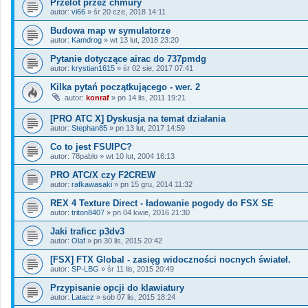
Przelot przez chmury
autor:
vi66
»
śr 20 cze, 2018 14:11
Budowa map w symulatorze
autor:
Kamdrog
»
wt 13 lut, 2018 23:20
Pytanie dotyczące airac do 737pmdg
autor:
krystian1615
»
śr 02 sie, 2017 07:41
Kilka pytań początkującego - wer. 2
autor:
konraf
»
pn 14 lis, 2011 19:21
[PRO ATC X] Dyskusja na temat działania
autor:
Stephan85
»
pn 13 lut, 2017 14:59
Co to jest FSUIPC?
autor:
78pablo
»
wt 10 lut, 2004 16:13
PRO ATC/X czy F2CREW
autor:
rafkawasaki
»
pn 15 gru, 2014 11:32
REX 4 Texture Direct - ładowanie pogody do FSX SE
autor:
triton8407
»
pn 04 kwie, 2016 21:30
Jaki traficc p3dv3
autor:
Olaf
»
pn 30 lis, 2015 20:42
[FSX] FTX Global - zasięg widoczności nocnych świateł.
autor:
SP-LBG
»
śr 11 lis, 2015 20:49
Przypisanie opcji do klawiatury
autor:
Latacz
»
sob 07 lis, 2015 18:24