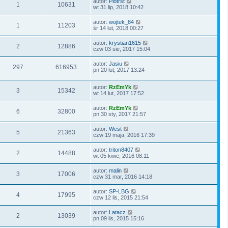
autor:
Piotrst
1
10631
wt 31 lip, 2018 10:42
autor:
wojtek_84
1
11203
śr 14 lut, 2018 00:27
autor:
krystian1615
2
12886
czw 03 sie, 2017 15:04
autor:
Jasiu
297
616953
pn 20 lut, 2017 13:24
autor:
RzEmYk
3
15342
wt 14 lut, 2017 17:52
autor:
RzEmYk
6
32800
pn 30 sty, 2017 21:57
autor:
West
5
21363
czw 19 maja, 2016 17:39
autor:
triton8407
2
14488
wt 05 kwie, 2016 08:11
autor:
malin
3
17006
czw 31 mar, 2016 14:18
autor:
SP-LBG
4
17995
czw 12 lis, 2015 21:54
autor:
Latacz
2
13039
pn 09 lis, 2015 15:16