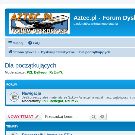
Aztec.pl - Forum Dys
pasjonatów wirtualnego latania
Więcej…
FAQ
Strona główna
Dyskusje tematyczne
Dla początkujących
Dla początkujących
Moderatorzy:
PZL Belfegor
,
RzEmYk
FORUM
Nawigacja
Jeśli przeczytałeś materiały ze Szkoły Aztec.pl, a nadal masz wątpliwości i py
Moderatorzy:
PZL Belfegor
,
RzEmYk
Szukaj
Wyszukiwanie 
NOWY TEMAT
TEMATY