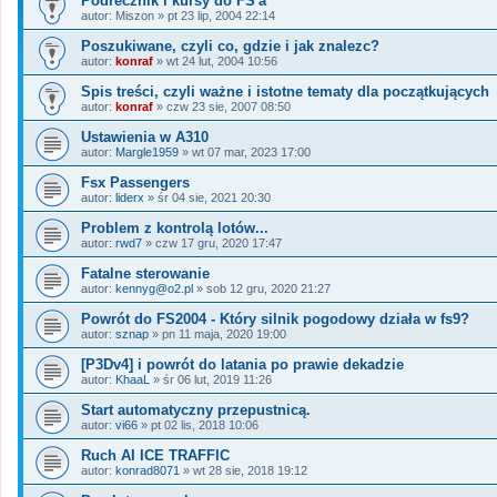
Podrecznik i kursy do FS'a
autor:
Miszon
»
pt 23 lip, 2004 22:14
Poszukiwane, czyli co, gdzie i jak znalezc?
autor:
konraf
»
wt 24 lut, 2004 10:56
Spis treści, czyli ważne i istotne tematy dla początkujących
autor:
konraf
»
czw 23 sie, 2007 08:50
Ustawienia w A310
autor:
Margle1959
»
wt 07 mar, 2023 17:00
Fsx Passengers
autor:
liderx
»
śr 04 sie, 2021 20:30
Problem z kontrolą lotów...
autor:
rwd7
»
czw 17 gru, 2020 17:47
Fatalne sterowanie
autor:
kennyg@o2.pl
»
sob 12 gru, 2020 21:27
Powrót do FS2004 - Który silnik pogodowy działa w fs9?
autor:
sznap
»
pn 11 maja, 2020 19:00
[P3Dv4] i powrót do latania po prawie dekadzie
autor:
KhaaL
»
śr 06 lut, 2019 11:26
Start automatyczny przepustnicą.
autor:
vi66
»
pt 02 lis, 2018 10:06
Ruch AI ICE TRAFFIC
autor:
konrad8071
»
wt 28 sie, 2018 19:12