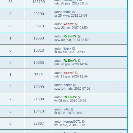
o
26
188730
ndz 28 paź, 2012 18:36
w
s
z
autor:
tomi5
8
90190
y
śr 25 kwie, 2012 18:04
p
o
autor:
konraf
0
33673
s
czw 23 sie, 2007 08:50
t
autor:
RzEmYk
1
19563
czw 09 mar, 2023 17:57
autor:
liderx
0
16313
śr 04 sie, 2021 20:30
autor:
RzEmYk
6
15665
ndz 20 gru, 2020 14:34
autor:
konraf
1
7549
ndz 13 gru, 2020 12:49
autor:
noker
2
12399
czw 14 maja, 2020 07:06
autor:
RzEmYk
7
21590
wt 05 mar, 2019 19:29
autor:
vi66
6
18473
śr 07 lis, 2018 20:59
autor:
konrad8071
0
22667
wt 28 sie, 2018 19:12