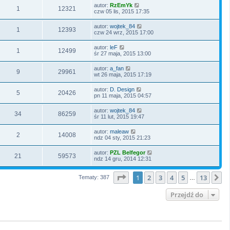
autor:
RzEmYk
1
12321
czw 05 lis, 2015 17:35
autor:
wojtek_84
1
12393
czw 24 wrz, 2015 17:00
autor:
leF
1
12499
śr 27 maja, 2015 13:00
autor:
a_fan
9
29961
wt 26 maja, 2015 17:19
autor:
D. Design
5
20426
pn 11 maja, 2015 04:57
autor:
wojtek_84
34
86259
śr 11 lut, 2015 19:47
autor:
maleaw
2
14008
ndz 04 sty, 2015 21:23
autor:
PZL Belfegor
21
59573
ndz 14 gru, 2014 12:31
Strona
1
z
13
1
2
3
4
5
13
N
Tematy: 387
…
Przejdź do