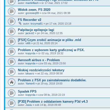
autor:
martinflash
»
śr 17 mar, 2021 17:02
Widok zewn. FS 2020
autor:
grzesieq99
»
czw 04 mar, 2021 08:38
FS Recorder v2
autor:
krzyma81
»
pn 17 sie, 2020 13:18
Palpitacje epilepsje lagi
autor:
jackot2
»
pn 24 sie, 2020 12:35
[FSX] Czym zrobić animacje w pliku .mld
autor:
vi66
»
pt 21 lut, 2020 20:14
Problem z wyborem karty graficznej w FSX.
autor:
kopyrda
»
śr 02 sty, 2019 19:32
Aerosoft airbus x - Problem
autor:
kopyrda
»
czw 03 sty, 2019 23:50
Niskiej rozdzielczości tekstury
autor:
lukasrz
»
wt 22 sty, 2019 08:58
Problem z FSX po zainstalowaniu dodatków.
autor:
Yamer6
»
pt 19 sty, 2018 19:00
Spadek FPS
autor:
kopyrda
»
czw 08 lis, 2018 22:19
[P3D] Problem z oddalaniem kamery P3d v4.3
autor:
Jasiu
»
sob 14 lip, 2018 09:48