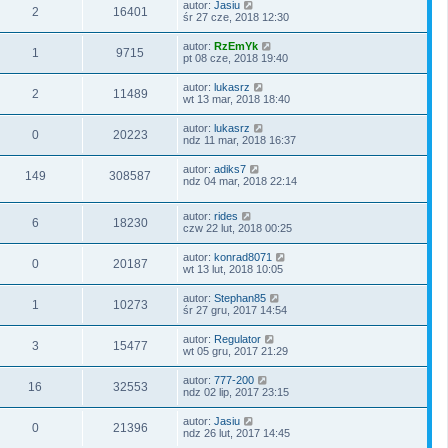
autor:
Jasiu
2
16401
śr 27 cze, 2018 12:30
autor:
RzEmYk
1
9715
pt 08 cze, 2018 19:40
autor:
lukasrz
2
11489
wt 13 mar, 2018 18:40
autor:
lukasrz
0
20223
ndz 11 mar, 2018 16:37
autor:
adiks7
149
308587
ndz 04 mar, 2018 22:14
autor:
rides
6
18230
czw 22 lut, 2018 00:25
autor:
konrad8071
0
20187
wt 13 lut, 2018 10:05
autor:
Stephan85
1
10273
śr 27 gru, 2017 14:54
autor:
Regulator
3
15477
wt 05 gru, 2017 21:29
autor:
777-200
16
32553
ndz 02 lip, 2017 23:15
autor:
Jasiu
0
21396
ndz 26 lut, 2017 14:45