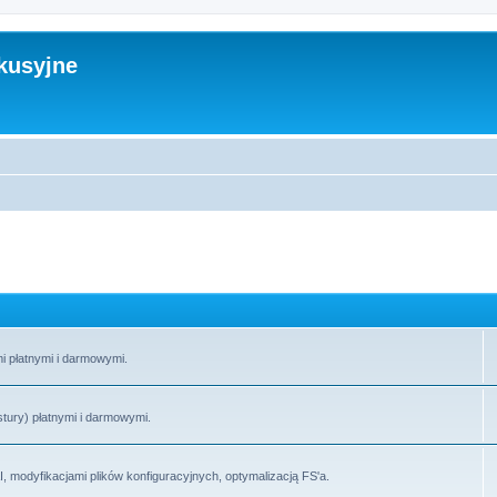
kusyjne
i płatnymi i darmowymi.
stury) płatnymi i darmowymi.
 modyfikacjami plików konfiguracyjnych, optymalizacją FS'a.