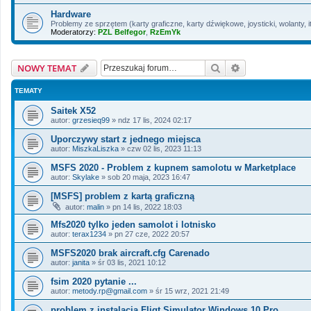
Hardware
Problemy ze sprzętem (karty graficzne, karty dźwiękowe, joysticki, wolanty, it
Moderatorzy:
PZL Belfegor
,
RzEmYk
Szukaj
Wyszukiwanie 
NOWY TEMAT
TEMATY
Saitek X52
autor:
grzesieq99
»
ndz 17 lis, 2024 02:17
Uporczywy start z jednego miejsca
autor:
MiszkaLiszka
»
czw 02 lis, 2023 11:13
MSFS 2020 - Problem z kupnem samolotu w Marketplace
autor:
Skylake
»
sob 20 maja, 2023 16:47
[MSFS] problem z kartą graficzną
autor:
malin
»
pn 14 lis, 2022 18:03
Mfs2020 tylko jeden samolot i lotnisko
autor:
terax1234
»
pn 27 cze, 2022 20:57
MSFS2020 brak aircraft.cfg Carenado
autor:
janita
»
śr 03 lis, 2021 10:12
fsim 2020 pytanie ...
autor:
metody.rp@gmail.com
»
śr 15 wrz, 2021 21:49
problem z instalacją Fligt Simulator Windows 10 Pro