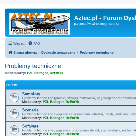
Aztec.pl - Forum Dys
pasjonatów wirtualnego latania
Więcej…
FAQ
Strona główna
Dyskusje tematyczne
Problemy techniczne
Problemy techniczne
Moderatorzy:
PZL Belfegor
,
RzEmYk
FORUM
Samoloty
Problemy techniczne (panele, dźwięki, malowania, itp.) związane z samolotam
Moderatorzy:
PZL Belfegor
,
RzEmYk
Scenerie
Problemy techniczne związane ze sceneriami (lotniska, mesh, landclass, tek
Moderatorzy:
PZL Belfegor
,
RzEmYk
Software
Problemy techniczne związane z programami do FS, sterownikami, ruchem AI,
Moderatorzy:
PZL Belfegor
,
RzEmYk