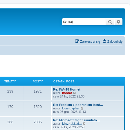
Szukaj
Wysz
Zarejestruj się
Zaloguj się
TEMATY
POSTY
OSTATNI POST
Re: F/A-18 Hornet
239
1971
W
autor:
konraf
y
czw 24 lis, 2022 21:36
ś
w
Re: Problem z pobraniem lotni…
170
1520
i
W
autor:
louis-cypher
e
y
czw 07 gru, 2023 11:13
t
ś
l
w
Re: Microsoft flight simulato…
n
288
2886
i
W
autor:
MiszkaLiszka
a
e
y
czw 02 lis, 2023 23:59
j
t