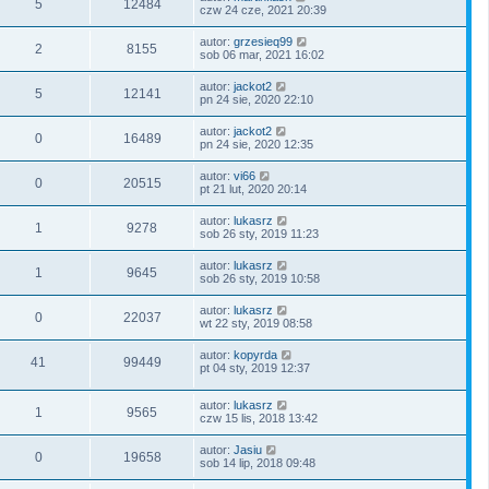
5
12484
czw 24 cze, 2021 20:39
autor:
grzesieq99
2
8155
sob 06 mar, 2021 16:02
autor:
jackot2
5
12141
pn 24 sie, 2020 22:10
autor:
jackot2
0
16489
pn 24 sie, 2020 12:35
autor:
vi66
0
20515
pt 21 lut, 2020 20:14
autor:
lukasrz
1
9278
sob 26 sty, 2019 11:23
autor:
lukasrz
1
9645
sob 26 sty, 2019 10:58
autor:
lukasrz
0
22037
wt 22 sty, 2019 08:58
autor:
kopyrda
41
99449
pt 04 sty, 2019 12:37
autor:
lukasrz
1
9565
czw 15 lis, 2018 13:42
autor:
Jasiu
0
19658
sob 14 lip, 2018 09:48