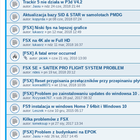
Trackir 5 nie działa w P3d V4.2
autor:
Jasiu
»
ndz 24 cze, 2018 21:44
Aktualizacja bazy SID & STAR w samolotach PMDG
autor:
kopyrda
»
pt 08 cze, 2018 07:24
[FSX] Niski fps na lepszej grafice
autor:
lukasrz
»
pn 12 mar, 2018 12:49
FSX na 4K ale w Full HD
autor:
lukasrz
»
ndz 11 mar, 2018 16:37
[FSX] A fatal error occurred
autor:
piciek
»
czw 21 sty, 2010 13:00
FSX SE + SAITEK PRO FLIGHT SYSTEM PROBLEM
autor:
rides
»
pn 19 lut, 2018 20:12
[FSX] Reset przypisania przełączników przy przepinaniu pły
autor:
konrad8071
»
wt 13 lut, 2018 10:05
[FSX] Problem po zainstalowaniu updates do windowsa 10 .
autor:
Krzysiek767.
»
sob 28 paź, 2017 08:32
FS9 instalacja w windows Home 7 64bit i Windows 10
autor:
Leszek
»
czw 10 gru, 2015 05:17
Kilka problemów z FSX
autor:
tomeksup
»
pt 27 sty, 2017 13:34
[FSX] Problem z budynkami na EPOK
autor:
Jasiu
»
ndz 26 lut, 2017 14:45