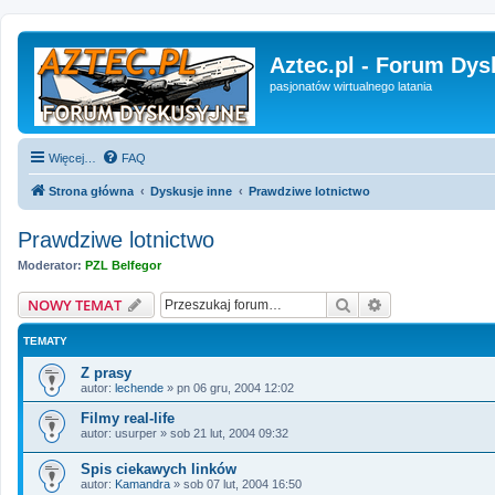
Aztec.pl - Forum Dys
pasjonatów wirtualnego latania
Więcej…
FAQ
Strona główna
Dyskusje inne
Prawdziwe lotnictwo
Prawdziwe lotnictwo
Moderator:
PZL Belfegor
Szukaj
Wyszukiwanie 
NOWY TEMAT
TEMATY
Z prasy
autor:
lechende
»
pn 06 gru, 2004 12:02
Filmy real-life
autor:
usurper
»
sob 21 lut, 2004 09:32
Spis ciekawych linków
autor:
Kamandra
»
sob 07 lut, 2004 16:50