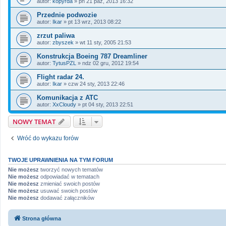
autor:
kopyrda
»
pn 21 paź, 2013 16:32
Przednie podwozie
autor:
Ikar
»
pt 13 wrz, 2013 08:22
zrzut paliwa
autor:
zbyszek
»
wt 11 sty, 2005 21:53
Konstrukcja Boeing 787 Dreamliner
autor:
TytusPZL
»
ndz 02 gru, 2012 19:54
Flight radar 24.
autor:
Ikar
»
czw 24 sty, 2013 22:46
Komunikacja z ATC
autor:
XxCloudy
»
pt 04 sty, 2013 22:51
NOWY TEMAT
Wróć do wykazu forów
TWOJE UPRAWNIENIA NA TYM FORUM
Nie możesz
tworzyć nowych tematów
Nie możesz
odpowiadać w tematach
Nie możesz
zmieniać swoich postów
Nie możesz
usuwać swoich postów
Nie możesz
dodawać załączników
Strona główna