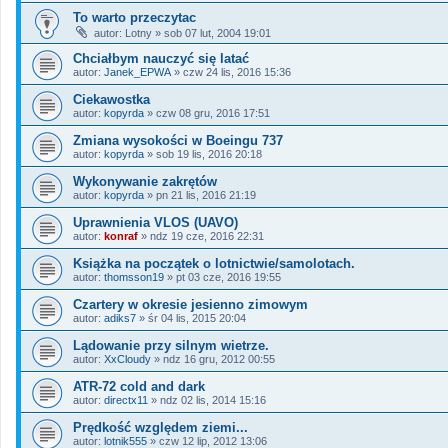
To warto przeczytac
autor:
Lotny
»
sob 07 lut, 2004 19:01
Chciałbym nauczyć się latać
autor:
Janek_EPWA
»
czw 24 lis, 2016 15:36
Ciekawostka
autor:
kopyrda
»
czw 08 gru, 2016 17:51
Zmiana wysokości w Boeingu 737
autor:
kopyrda
»
sob 19 lis, 2016 20:18
Wykonywanie zakrętów
autor:
kopyrda
»
pn 21 lis, 2016 21:19
Uprawnienia VLOS (UAVO)
autor:
konraf
»
ndz 19 cze, 2016 22:31
Książka na początek o lotnictwie/samolotach.
autor:
thomsson19
»
pt 03 cze, 2016 19:55
Czartery w okresie jesienno zimowym
autor:
adiks7
»
śr 04 lis, 2015 20:04
Lądowanie przy silnym wietrze.
autor:
XxCloudy
»
ndz 16 gru, 2012 00:55
ATR-72 cold and dark
autor:
directx11
»
ndz 02 lis, 2014 15:16
Prędkość względem ziemi...
autor:
lotnik555
»
czw 12 lip, 2012 13:06