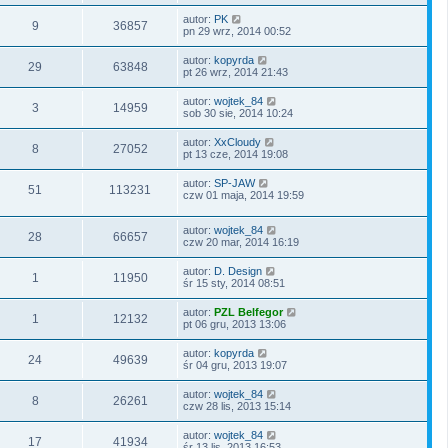
autor:
PK
9
36857
pn 29 wrz, 2014 00:52
autor:
kopyrda
29
63848
pt 26 wrz, 2014 21:43
autor:
wojtek_84
3
14959
sob 30 sie, 2014 10:24
autor:
XxCloudy
8
27052
pt 13 cze, 2014 19:08
autor:
SP-JAW
51
113231
czw 01 maja, 2014 19:59
autor:
wojtek_84
28
66657
czw 20 mar, 2014 16:19
autor:
D. Design
1
11950
śr 15 sty, 2014 08:51
autor:
PZL Belfegor
1
12132
pt 06 gru, 2013 13:06
autor:
kopyrda
24
49639
śr 04 gru, 2013 19:07
autor:
wojtek_84
8
26261
czw 28 lis, 2013 15:14
autor:
wojtek_84
17
41934
śr 13 lis, 2013 16:53