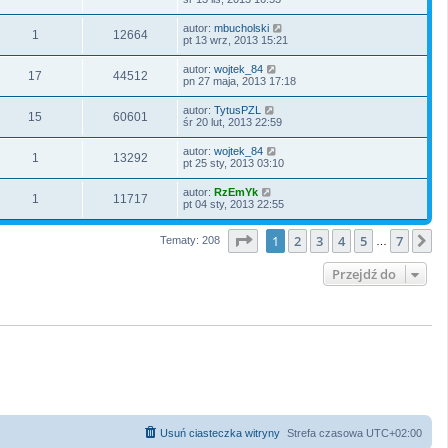
autor:
mbucholski
1
12664
pt 13 wrz, 2013 15:21
autor:
wojtek_84
17
44512
pn 27 maja, 2013 17:18
autor:
TytusPZL
15
60601
śr 20 lut, 2013 22:59
autor:
wojtek_84
1
13292
pt 25 sty, 2013 03:10
autor:
RzEmYk
1
11717
pt 04 sty, 2013 22:55
Strona
1
z
7
1
2
3
4
5
7
N
Tematy: 208
…
Przejdź do
Usuń ciasteczka witryny
Strefa czasowa
UTC+02:00