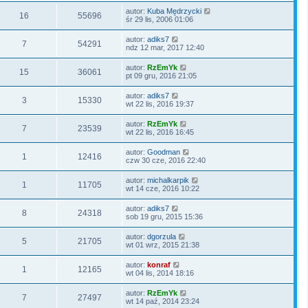
autor:
Kuba Mędrzycki
16
55696
śr 29 lis, 2006 01:06
autor:
adiks7
7
54291
ndz 12 mar, 2017 12:40
autor:
RzEmYk
15
36061
pt 09 gru, 2016 21:05
autor:
adiks7
3
15330
wt 22 lis, 2016 19:37
autor:
RzEmYk
7
23539
wt 22 lis, 2016 16:45
autor:
Goodman
1
12416
czw 30 cze, 2016 22:40
autor:
michalkarpik
1
11705
wt 14 cze, 2016 10:22
autor:
adiks7
8
24318
sob 19 gru, 2015 15:36
autor:
dgorzula
5
21705
wt 01 wrz, 2015 21:38
autor:
konraf
1
12165
wt 04 lis, 2014 18:16
autor:
RzEmYk
7
27497
wt 14 paź, 2014 23:24