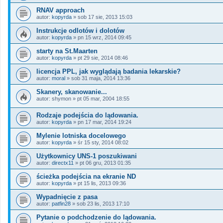
RNAV approach
autor:
kopyrda
»
sob 17 sie, 2013 15:03
Instrukcje odlotów i dolotów
autor:
kopyrda
»
pn 15 wrz, 2014 09:45
starty na St.Maarten
autor:
kopyrda
»
pt 29 sie, 2014 08:46
licencja PPL, jak wyglądają badania lekarskie?
autor:
moral
»
sob 31 maja, 2014 13:36
Skanery, skanowanie...
autor:
shymon
»
pt 05 mar, 2004 18:55
Rodzaje podejścia do lądowania.
autor:
kopyrda
»
pn 17 mar, 2014 19:24
Mylenie lotniska docelowego
autor:
kopyrda
»
śr 15 sty, 2014 08:02
Użytkownicy UNS-1 poszukiwani
autor:
directx11
»
pt 06 gru, 2013 01:35
ścieżka podejścia na ekranie ND
autor:
kopyrda
»
pt 15 lis, 2013 09:36
Wypadnięcie z pasa
autor:
patfin28
»
sob 23 lis, 2013 17:10
Pytanie o podchodzenie do lądowania.