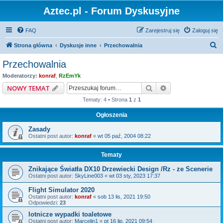
Aztec.pl - Forum Dyskusyjne
FAQ
Zarejestruj się
Zaloguj się
S
Strona główna
Dyskusje inne
Przechowalnia
z
Przechowalnia
u
Moderatorzy:
konraf
,
RzEmYk
k
Szukaj
Wyszukiwanie z
NOWY TEMAT
a
Tematy: 4 • Strona
1
z
1
j
Ogłoszenia
Zasady
Ostatni post autor:
konraf
«
wt 05 paź, 2004 08:22
Tematy
Znikające Światła DX10 Drzewiecki Design /Rz - ze Scenerie
Ostatni post autor:
SkyLine003
«
wt 03 sty, 2023 17:37
Flight Simulator 2020
Ostatni post autor:
konraf
«
sob 13 lis, 2021 19:50
Odpowiedzi:
23
lotnicze wypadki toaletowe
Ostatni post autor:
Marcelin1
«
pt 16 lip, 2021 09:54