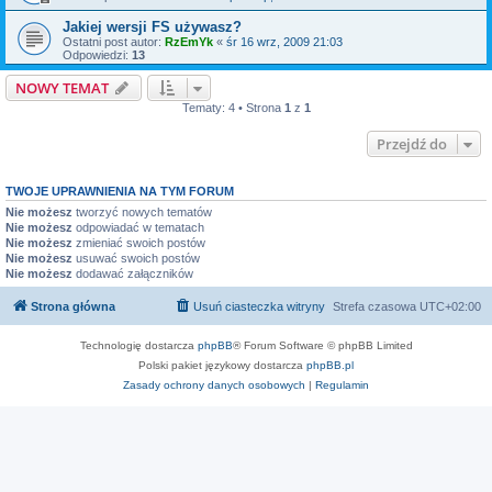
Jakiej wersji FS używasz?
Ostatni post autor:
RzEmYk
«
śr 16 wrz, 2009 21:03
Odpowiedzi:
13
NOWY TEMAT
Tematy: 4 • Strona
1
z
1
Przejdź do
TWOJE UPRAWNIENIA NA TYM FORUM
Nie możesz
tworzyć nowych tematów
Nie możesz
odpowiadać w tematach
Nie możesz
zmieniać swoich postów
Nie możesz
usuwać swoich postów
Nie możesz
dodawać załączników
Strona główna
Usuń ciasteczka witryny
Strefa czasowa
UTC+02:00
Technologię dostarcza
phpBB
® Forum Software © phpBB Limited
Polski pakiet językowy dostarcza
phpBB.pl
Zasady ochrony danych osobowych
|
Regulamin