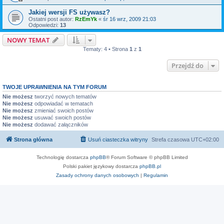
Jakiej wersji FS używasz?
Ostatni post autor:
RzEmYk
«
śr 16 wrz, 2009 21:03
Odpowiedzi:
13
NOWY TEMAT
Tematy: 4 • Strona
1
z
1
Przejdź do
TWOJE UPRAWNIENIA NA TYM FORUM
Nie możesz
tworzyć nowych tematów
Nie możesz
odpowiadać w tematach
Nie możesz
zmieniać swoich postów
Nie możesz
usuwać swoich postów
Nie możesz
dodawać załączników
Strona główna
Usuń ciasteczka witryny
Strefa czasowa
UTC+02:00
Technologię dostarcza
phpBB
® Forum Software © phpBB Limited
Polski pakiet językowy dostarcza
phpBB.pl
Zasady ochrony danych osobowych
|
Regulamin