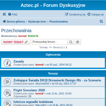
Aztec.pl - Forum Dyskusyjne
FAQ
Zarejestruj się
Zaloguj się
S
Strona główna
Dyskusje inne
Przechowalnia
z
Przechowalnia
u
Moderatorzy:
konraf
,
RzEmYk
k
Szukaj
Wyszukiwanie z
NOWY TEMAT
a
Tematy: 4 • Strona
1
z
1
j
Ogłoszenia
Zasady
Ostatni post autor:
konraf
«
wt 05 paź, 2004 08:22
Tematy
Znikające Światła DX10 Drzewiecki Design /Rz - ze Scenerie
Ostatni post autor:
SkyLine003
«
wt 03 sty, 2023 17:37
Flight Simulator 2020
Ostatni post autor:
konraf
«
sob 13 lis, 2021 19:50
Odpowiedzi:
23
lotnicze wypadki toaletowe
Ostatni post autor:
Marcelin1
«
pt 16 lip, 2021 09:54