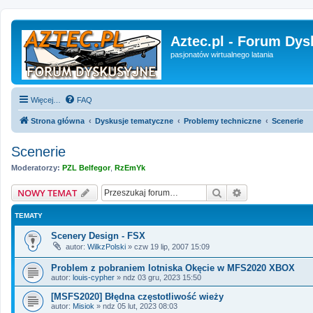
Aztec.pl - Forum Dys
pasjonatów wirtualnego latania
Więcej…
FAQ
Strona główna
Dyskusje tematyczne
Problemy techniczne
Scenerie
Scenerie
Moderatorzy:
PZL Belfegor
,
RzEmYk
Szukaj
Wyszukiwanie 
NOWY TEMAT
TEMATY
Scenery Design - FSX
autor:
WilkzPolski
»
czw 19 lip, 2007 15:09
Problem z pobraniem lotniska Okęcie w MFS2020 XBOX
autor:
louis-cypher
»
ndz 03 gru, 2023 15:50
[MSFS2020] Błędna częstotliwość wieży
autor:
Misiok
»
ndz 05 lut, 2023 08:03