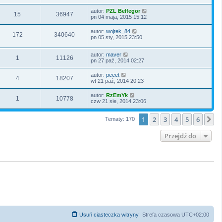
autor:
PZL Belfegor
15
36947
pn 04 maja, 2015 15:12
autor:
wojtek_84
172
340640
pn 05 sty, 2015 23:50
autor:
maver
1
11126
pn 27 paź, 2014 02:27
autor:
peeet
4
18207
wt 21 paź, 2014 20:23
autor:
RzEmYk
1
10778
czw 21 sie, 2014 23:06
1
2
3
4
5
6
N
Tematy: 170
Przejdź do
Usuń ciasteczka witryny
Strefa czasowa
UTC+02:00