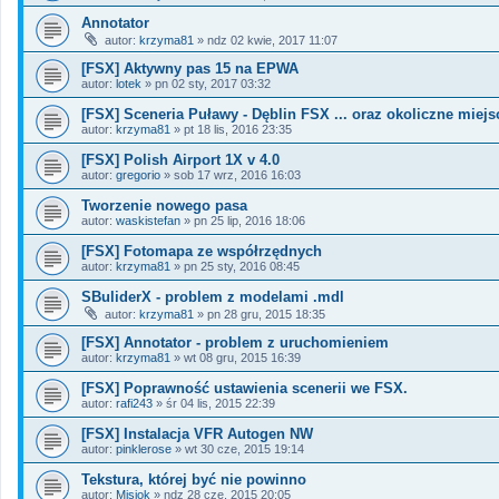
Annotator
autor:
krzyma81
»
ndz 02 kwie, 2017 11:07
[FSX] Aktywny pas 15 na EPWA
autor:
lotek
»
pn 02 sty, 2017 03:32
[FSX] Sceneria Puławy - Dęblin FSX ... oraz okoliczne miejs
autor:
krzyma81
»
pt 18 lis, 2016 23:35
[FSX] Polish Airport 1X v 4.0
autor:
gregorio
»
sob 17 wrz, 2016 16:03
Tworzenie nowego pasa
autor:
waskistefan
»
pn 25 lip, 2016 18:06
[FSX] Fotomapa ze współrzędnych
autor:
krzyma81
»
pn 25 sty, 2016 08:45
SBuliderX - problem z modelami .mdl
autor:
krzyma81
»
pn 28 gru, 2015 18:35
[FSX] Annotator - problem z uruchomieniem
autor:
krzyma81
»
wt 08 gru, 2015 16:39
[FSX] Poprawność ustawienia scenerii we FSX.
autor:
rafi243
»
śr 04 lis, 2015 22:39
[FSX] Instalacja VFR Autogen NW
autor:
pinklerose
»
wt 30 cze, 2015 19:14
Tekstura, której być nie powinno
autor:
Misiok
»
ndz 28 cze, 2015 20:05