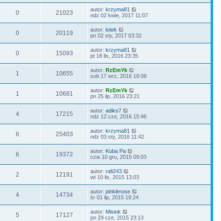
autor:
krzyma81
0
21023
ndz 02 kwie, 2017 11:07
autor:
lotek
0
20119
pn 02 sty, 2017 03:32
autor:
krzyma81
0
15093
pt 18 lis, 2016 23:35
autor:
RzEmYk
1
10655
sob 17 wrz, 2016 18:08
autor:
RzEmYk
1
10681
pn 25 lip, 2016 23:21
autor:
adiks7
4
17215
ndz 12 cze, 2016 15:46
autor:
krzyma81
6
25403
ndz 03 sty, 2016 11:42
autor:
Kuba Pa
6
19372
czw 10 gru, 2015 09:03
autor:
rafi243
2
12191
wt 10 lis, 2015 13:03
autor:
pinklerose
4
14734
śr 01 lip, 2015 19:24
autor:
Misiok
5
17127
pn 29 cze, 2015 23:13