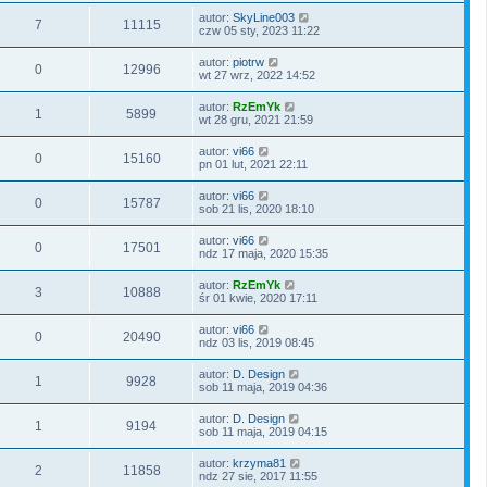
autor:
SkyLine003
7
11115
czw 05 sty, 2023 11:22
autor:
piotrw
0
12996
wt 27 wrz, 2022 14:52
autor:
RzEmYk
1
5899
wt 28 gru, 2021 21:59
autor:
vi66
0
15160
pn 01 lut, 2021 22:11
autor:
vi66
0
15787
sob 21 lis, 2020 18:10
autor:
vi66
0
17501
ndz 17 maja, 2020 15:35
autor:
RzEmYk
3
10888
śr 01 kwie, 2020 17:11
autor:
vi66
0
20490
ndz 03 lis, 2019 08:45
autor:
D. Design
1
9928
sob 11 maja, 2019 04:36
autor:
D. Design
1
9194
sob 11 maja, 2019 04:15
autor:
krzyma81
2
11858
ndz 27 sie, 2017 11:55