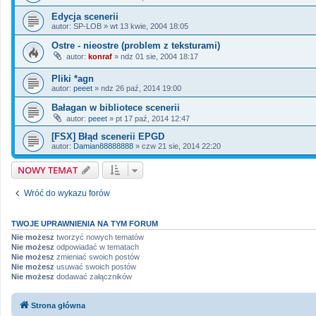
Edycja scenerii
autor:
SP-LOB
»
wt 13 kwie, 2004 18:05
Ostre - nieostre (problem z teksturami)
autor:
konraf
»
ndz 01 sie, 2004 18:17
Pliki *agn
autor:
peeet
»
ndz 26 paź, 2014 19:00
Bałagan w bibliotece scenerii
autor:
peeet
»
pt 17 paź, 2014 12:47
[FSX] Błąd scenerii EPGD
autor:
Damian88888888
»
czw 21 sie, 2014 22:20
NOWY TEMAT
Wróć do wykazu forów
TWOJE UPRAWNIENIA NA TYM FORUM
Nie możesz
tworzyć nowych tematów
Nie możesz
odpowiadać w tematach
Nie możesz
zmieniać swoich postów
Nie możesz
usuwać swoich postów
Nie możesz
dodawać załączników
Strona główna