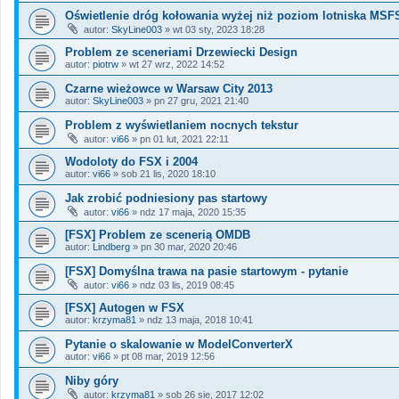
Oświetlenie dróg kołowania wyżej niż poziom lotniska MSF
autor:
SkyLine003
»
wt 03 sty, 2023 18:28
Problem ze sceneriami Drzewiecki Design
autor:
piotrw
»
wt 27 wrz, 2022 14:52
Czarne wieżowce w Warsaw City 2013
autor:
SkyLine003
»
pn 27 gru, 2021 21:40
Problem z wyświetlaniem nocnych tekstur
autor:
vi66
»
pn 01 lut, 2021 22:11
Wodoloty do FSX i 2004
autor:
vi66
»
sob 21 lis, 2020 18:10
Jak zrobić podniesiony pas startowy
autor:
vi66
»
ndz 17 maja, 2020 15:35
[FSX] Problem ze scenerią OMDB
autor:
Lindberg
»
pn 30 mar, 2020 20:46
[FSX] Domyślna trawa na pasie startowym - pytanie
autor:
vi66
»
ndz 03 lis, 2019 08:45
[FSX] Autogen w FSX
autor:
krzyma81
»
ndz 13 maja, 2018 10:41
Pytanie o skalowanie w ModelConverterX
autor:
vi66
»
pt 08 mar, 2019 12:56
Niby góry
autor:
krzyma81
»
sob 26 sie, 2017 12:02