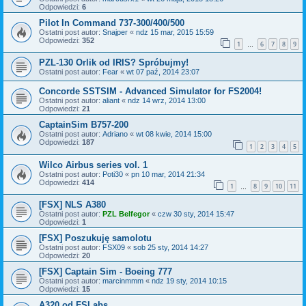
Odpowiedzi:
6
Pilot In Command 737-300/400/500
Ostatni post autor:
Snajper
«
ndz 15 mar, 2015 15:59
Odpowiedzi:
352
1
6
7
8
9
…
PZL-130 Orlik od IRIS? Spróbujmy!
Ostatni post autor:
Fear
«
wt 07 paź, 2014 23:07
Concorde SSTSIM - Advanced Simulator for FS2004!
Ostatni post autor:
aliant
«
ndz 14 wrz, 2014 13:00
Odpowiedzi:
21
CaptainSim B757-200
Ostatni post autor:
Adriano
«
wt 08 kwie, 2014 15:00
Odpowiedzi:
187
1
2
3
4
5
Wilco Airbus series vol. 1
Ostatni post autor:
Poti30
«
pn 10 mar, 2014 21:34
Odpowiedzi:
414
1
8
9
10
11
…
[FSX] NLS A380
Ostatni post autor:
PZL Belfegor
«
czw 30 sty, 2014 15:47
Odpowiedzi:
1
[FSX] Poszukuję samolotu
Ostatni post autor:
FSX09
«
sob 25 sty, 2014 14:27
Odpowiedzi:
20
[FSX] Captain Sim - Boeing 777
Ostatni post autor:
marcinmmm
«
ndz 19 sty, 2014 10:15
Odpowiedzi:
15
A320 od FSLabs