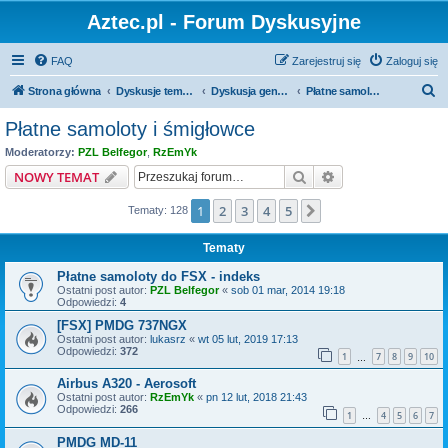
Aztec.pl - Forum Dyskusyjne
FAQ
Zarejestruj się
Zaloguj się
S
Strona główna
Dyskusje tematyczne
Dyskusja generalna
Płatne samoloty i śmigłowce
z
Płatne samoloty i śmigłowce
u
Moderatorzy:
PZL Belfegor
,
RzEmYk
k
Szukaj
Wyszukiwanie z
NOWY TEMAT
a
1
2
3
4
5
Następna
Tematy: 128
j
Tematy
Płatne samoloty do FSX - indeks
Ostatni post autor:
PZL Belfegor
«
sob 01 mar, 2014 19:18
Odpowiedzi:
4
[FSX] PMDG 737NGX
Ostatni post autor:
lukasrz
«
wt 05 lut, 2019 17:13
Odpowiedzi:
372
1
7
8
9
10
…
Airbus A320 - Aerosoft
Ostatni post autor:
RzEmYk
«
pn 12 lut, 2018 21:43
Odpowiedzi:
266
1
4
5
6
7
…
PMDG MD-11