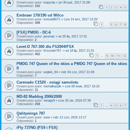
Ostatni post autor:
kopyrda
«
pn 30 paź, 2017 21:08
Odpowiedzi:
162
1
2
3
4
5
Embraer 170/190 od Wilco
Ostatni post autor:
konrad8071
«
czw 14 wrz, 2017 13:20
Odpowiedzi:
308
1
5
6
7
8
…
[FSX] PMDG - DC-6
Ostatni post autor:
jaromaz
«
wt 25 lip, 2017 17:01
Odpowiedzi:
2
Level-D 767-300 dla FS2004/FSX
Ostatni post autor:
Krzysiek767.
«
wt 18 lip, 2017 21:51
Odpowiedzi:
452
1
9
10
11
12
…
PMDG 747 Queen of the skies a PMDG 747 Queen of the skies
II
Ostatni post autor:
wojtek_84
«
ndz 04 cze, 2017 21:09
Odpowiedzi:
7
Carenado C152II - osiągi samolotu
Ostatni post autor:
michalkarpik
«
czw 06 kwie, 2017 19:10
Odpowiedzi:
11
MD-82 Maddog 2006/2008
Ostatni post autor:
mirage9
«
czw 25 sie, 2016 07:39
Odpowiedzi:
258
1
4
5
6
7
…
Qalitywings 787
Ostatni post autor:
sww
«
ndz 12 cze, 2016 13:17
Odpowiedzi:
1
iFly 737NG (FS9 i FSX)