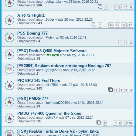
Ostatni post autor:
dchachula
«
wt 26 kwie, 2016 20:21
Odpowiedzi:
286
1
5
6
7
8
…
ATR-72 Flight1
Ostatni post autor:
Bober
«
ndz 20 mar, 2016 12:23
Odpowiedzi:
643
1
14
15
16
17
…
PSS Boeing 777
Ostatni post autor:
Piotr
«
wt 02 lut, 2016 12:41
Odpowiedzi:
64
1
2
[FSX] Dash-8 Q400 Majestic Software
Ostatni post autor:
RzEmYk
«
pn 04 sty, 2016 23:21
Odpowiedzi:
34
[FS2004] Szukam dobrze zrobionego Boeinga 787
Ostatni post autor:
gruby220
«
sob 28 lis, 2015 14:48
Odpowiedzi:
2
PIC ERJ-145 FeelThere
Ostatni post autor:
pilot7501
«
ndz 04 paź, 2015 13:03
Odpowiedzi:
143
1
2
3
4
[FSX] PMDG 777
Ostatni post autor:
lockheed200304
«
wt 14 lip, 2015 22:14
Odpowiedzi:
29
PMDG 747-400 Queen of the Skies
Ostatni post autor:
adiks7
«
ndz 07 cze, 2015 12:24
Odpowiedzi:
381
1
7
8
9
10
…
[FSX] RealAir Turbine Duke V2 - pytan kilka
Ostatni post autor:
marcusrx1
«
wt 26 maja, 2015 18:26