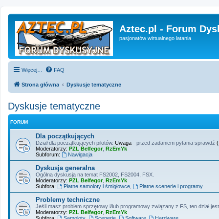
Aztec.pl - Forum Dys
pasjonatów wirtualnego latania
Więcej…
FAQ
Strona główna
Dyskusje tematyczne
Dyskusje tematyczne
FORUM
Dla początkujących
Dział dla początkujących pilotów.
Uwaga
- przed zadaniem pytania sprawdź
Moderatorzy:
PZL Belfegor
,
RzEmYk
Subforum:
Nawigacja
Dyskusja generalna
Ogólna dyskusja na temat FS2002, FS2004, FSX.
Moderatorzy:
PZL Belfegor
,
RzEmYk
Subfora:
Płatne samoloty i śmigłowce
,
Płatne scenerie i programy
Problemy techniczne
Jeśli masz problem sprzętowy i/lub programowy związany z FS, ten dział jes
Moderatorzy:
PZL Belfegor
,
RzEmYk
Subfora:
Samoloty
,
Scenerie
,
Software
,
Hardware