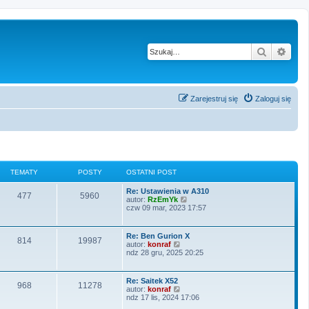
Szukaj
Wysz
Zarejestruj się
Zaloguj się
TEMATY
POSTY
OSTATNI POST
Re: Ustawienia w A310
477
5960
W
autor:
RzEmYk
y
czw 09 mar, 2023 17:57
ś
w
i
Re: Ben Gurion X
814
19987
e
W
autor:
konraf
t
y
ndz 28 gru, 2025 20:25
l
ś
n
w
a
i
Re: Saitek X52
j
968
11278
e
W
autor:
konraf
n
t
y
ndz 17 lis, 2024 17:06
o
l
ś
w