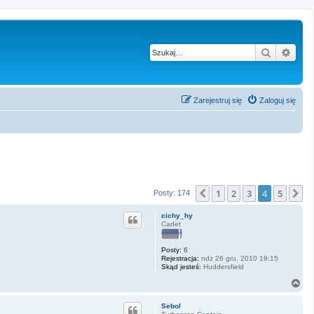
Szukaj
Wysz
Zarejestruj się
Zaloguj się
1
2
3
4
5
Poprzednia
N
Posty: 174
cichy_hy
Cadet
Posty:
6
Rejestracja:
ndz 26 gru, 2010 19:15
Skąd jesteś:
Huddersfield
N
a
g
Sebol
ó