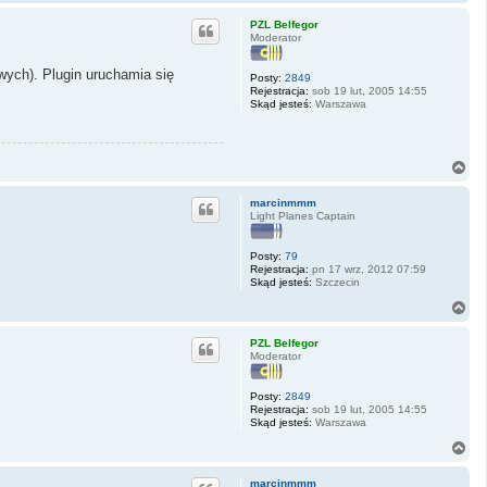
a
g
PZL Belfegor
ó
Moderator
r
ę
wych). Plugin uruchamia się
Posty:
2849
Rejestracja:
sob 19 lut, 2005 14:55
Skąd jesteś:
Warszawa
N
a
g
marcinmmm
ó
Light Planes Captain
r
ę
Posty:
79
Rejestracja:
pn 17 wrz, 2012 07:59
Skąd jesteś:
Szczecin
N
a
g
PZL Belfegor
ó
Moderator
r
ę
Posty:
2849
Rejestracja:
sob 19 lut, 2005 14:55
Skąd jesteś:
Warszawa
N
a
g
marcinmmm