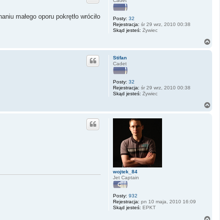
Cadet
r
ę
naniu małego oporu pokrętło wróciło
Posty:
32
Rejestracja:
śr 29 wrz, 2010 00:38
Skąd jesteś:
Żywiec
N
a
g
Stifan
ó
Cadet
r
ę
Posty:
32
Rejestracja:
śr 29 wrz, 2010 00:38
Skąd jesteś:
Żywiec
N
a
g
ó
r
ę
wojtek_84
Jet Captain
Posty:
932
Rejestracja:
pn 10 maja, 2010 16:09
Skąd jesteś:
EPKT
N