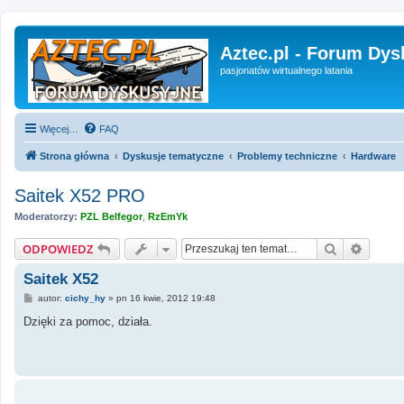
Aztec.pl - Forum Dys
pasjonatów wirtualnego latania
Więcej…
FAQ
Strona główna
Dyskusje tematyczne
Problemy techniczne
Hardware
Saitek X52 PRO
Moderatorzy:
PZL Belfegor
,
RzEmYk
Szukaj
Wyszu
ODPOWIEDZ
Saitek X52
P
autor:
cichy_hy
»
pn 16 kwie, 2012 19:48
o
s
Dzięki za pomoc, działa.
t