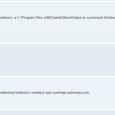
rownikami, w C:\Program Files (x86)\Saitek\DirectOutput (w systemach 64-bito
odwrotnej kolejności instalacji wpis powstaje automatycznie.