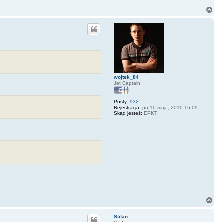
N
a
g
ó
r
ę
wojtek_84
Jet Captain
Posty:
932
Rejestracja:
pn 10 maja, 2010 16:09
Skąd jesteś:
EPKT
N
a
g
Stifan
ó