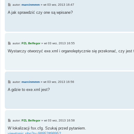
P
autor:
marcinmmm
»
wt 03 wrz, 2013 16:47
o
s
A jak sprawdzić czy one są wpisane?
t
P
autor:
PZL Belfegor
»
wt 03 wrz, 2013 16:55
o
s
Wystarczy otworzyć exe.xml i organoleptycznie się przekonać, czy jest
t
P
autor:
marcinmmm
»
wt 03 wrz, 2013 16:56
o
s
A gdzie to exe.xml jest?
t
P
autor:
PZL Belfegor
»
wt 03 wrz, 2013 16:58
o
s
W lokalizacji fsx.cfg. Szukaj przed pytaniem.
t
viewtopic.php?p=98952#98952