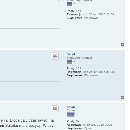
Turboprop Captain
r
ę
Posty:
151
Rejestracja:
sob 25 lut, 2006 21:08
Skąd jesteś:
Warszawa
N
a
g
Sebol
ó
Turboprop Captain
r
ę
Posty:
151
Rejestracja:
sob 25 lut, 2006 21:08
Skąd jesteś:
Warszawa
N
a
g
Stifan
ó
Cadet
r
ę
enia. Dioda cały czas świeci na
Posty:
32
Rejestracja:
śr 29 wrz, 2010 00:38
oim Saiteku ma 6 pozycji. W czy
Skąd jesteś:
Żywiec