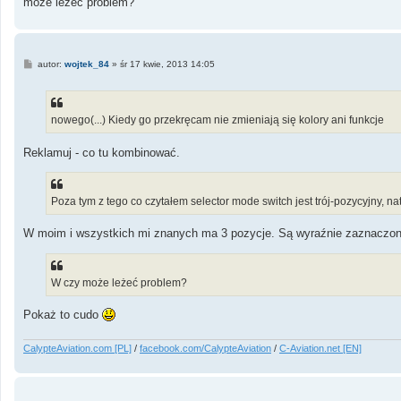
może leżeć problem?
P
autor:
wojtek_84
»
śr 17 kwie, 2013 14:05
o
s
t
nowego(...) Kiedy go przekręcam nie zmieniają się kolory ani funkcje
Reklamuj - co tu kombinować.
Poza tym z tego co czytałem selector mode switch jest trój-pozycyjny, n
W moim i wszystkich mi znanych ma 3 pozycje. Są wyraźnie zaznaczone
W czy może leżeć problem?
Pokaż to cudo
CalypteAviation.com [PL]
/
facebook.com/CalypteAviation
/
C-Aviation.net [EN]