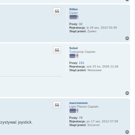
a
g
Stifan
ó
Cadet
r
ę
Posty:
32
Rejestracja:
śr 29 wrz, 2010 00:38
Skąd jesteś:
Żywiec
N
a
g
Sebol
ó
Turboprop Captain
r
ę
Posty:
151
Rejestracja:
sob 25 lut, 2006 21:08
Skąd jesteś:
Warszawa
N
a
g
marcinmmm
ó
Light Planes Captain
r
ę
Posty:
79
Rejestracja:
pn 17 wrz, 2012 07:59
rzystywać joystick.
Skąd jesteś:
Szczecin
N