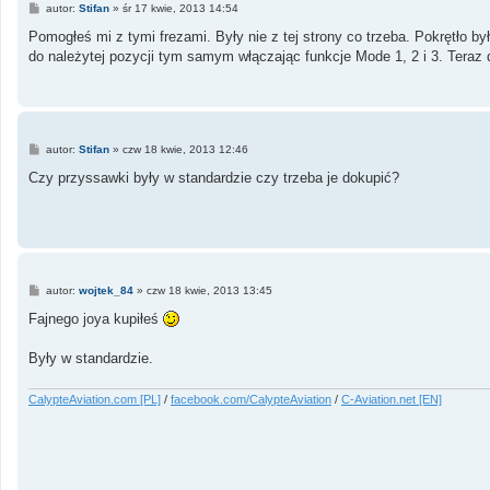
P
autor:
Stifan
»
śr 17 kwie, 2013 14:54
o
s
Pomogłeś mi z tymi frezami. Były nie z tej strony co trzeba. Pokrętło b
t
do należytej pozycji tym samym włączając funkcje Mode 1, 2 i 3. Teraz d
P
autor:
Stifan
»
czw 18 kwie, 2013 12:46
o
s
Czy przyssawki były w standardzie czy trzeba je dokupić?
t
P
autor:
wojtek_84
»
czw 18 kwie, 2013 13:45
o
s
Fajnego joya kupiłeś
t
Były w standardzie.
CalypteAviation.com [PL]
/
facebook.com/CalypteAviation
/
C-Aviation.net [EN]