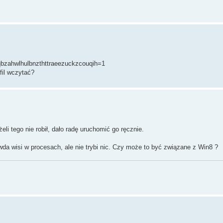
uqbzahwlhulbnzthttraeezuckzcouqih=1
fil wczytać?
li tego nie robił, dało radę uruchomić go ręcznie.
wda wisi w procesach, ale nie trybi nic. Czy może to być związane z Win8 ?