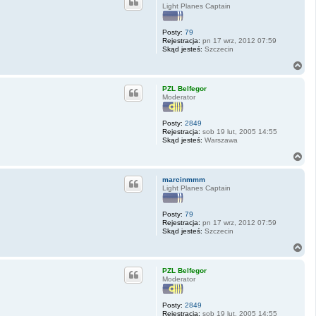
ó
Light Planes Captain
r
ę
Posty:
79
Rejestracja:
pn 17 wrz, 2012 07:59
Skąd jesteś:
Szczecin
N
a
g
PZL Belfegor
ó
Moderator
r
ę
Posty:
2849
Rejestracja:
sob 19 lut, 2005 14:55
Skąd jesteś:
Warszawa
N
a
g
marcinmmm
ó
Light Planes Captain
r
ę
Posty:
79
Rejestracja:
pn 17 wrz, 2012 07:59
Skąd jesteś:
Szczecin
N
a
g
PZL Belfegor
ó
Moderator
r
ę
Posty:
2849
Rejestracja:
sob 19 lut, 2005 14:55