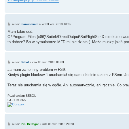
P
autor:
marcinmmm
»
wt 03 wrz, 2013 18:32
o
s
Mam takie coś:
t
C:\Program Files (x86)\Saitek\DirectOutput\SaiFlightSimX.exe.kuieutw
to dobrze? Bo w symulatorze MFD mi nie działa:(. Może muszę jakiś pro
P
autor:
Sebol
»
czw 05 wrz, 2013 00:03
o
s
Ja mam za to inny problem w FS9.
t
Kiedyś plugin blackswift uruchamiał się samodzielnie razem z FSem. Jeże
Teraz nie uruchamia się w ogóle. Ani automatycznie, ani ręcznie. Co pra
Pozdrawiam SEBOL
GG:7199365
P
autor:
PZL Belfegor
»
ndz 08 wrz, 2013 20:58
o