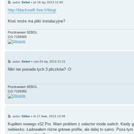
P
autor:
Sebol
»
pt 18 sty, 2013 12:40
o
s
http://blackswift.free.fr/blog/
t
Ktoś może ma pliki instalacyjne?
Pozdrawiam SEBOL
GG:7199365
P
autor:
Sebol
»
czw 24 sty, 2013 21:21
o
s
Nikt nie posiada tych 3 pliczków? :O
t
Pozdrawiam SEBOL
GG:7199365
P
autor:
Stifan
»
śr 17 kwie, 2013 13:39
o
s
Kupiłem nowego x52 Pro. Mam problem z selector mode switch. Kiedy go p
t
niebiesko. Ładowałem różne gotowe profile, ale dalej to samo. Poza tym