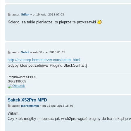
P
autor:
Stifan
»
pt 19 kwie, 2013 07:03
o
s
Kolego, za takie pieniądze, to pieprze te przyssawki
t
P
autor:
Sebol
»
sob 08 cze, 2013 01:45
o
s
http://cvscorp.homeserver.com/saitek.html
t
Gdyby ktoś potrzebował Pluginu BlackSwifta :]
Pozdrawiam SEBOL
GG:7199365
Saitek X52Pro MFD
P
autor:
marcinmmm
»
pn 02 wrz, 2013 18:40
o
s
Witam.
t
Czy ktoś mógłby mi opisać jak w x52pro wgrać pluginy do fsx i skąd je 