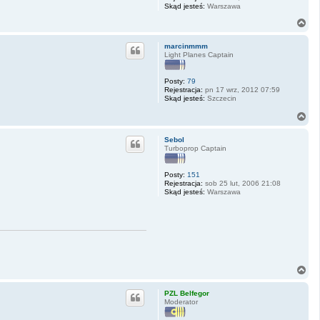
Skąd jesteś:
Warszawa
N
a
g
marcinmmm
ó
Light Planes Captain
r
ę
Posty:
79
Rejestracja:
pn 17 wrz, 2012 07:59
Skąd jesteś:
Szczecin
N
a
g
Sebol
ó
Turboprop Captain
r
ę
Posty:
151
Rejestracja:
sob 25 lut, 2006 21:08
Skąd jesteś:
Warszawa
N
a
g
PZL Belfegor
ó
Moderator
r
ę