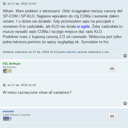
P
wt 17 sie, 2010 11:04
o
s
Witam. Mam problem z teksturami. Otóż ściągnąłem textury cessny def.
t
SP-COM i SP-KLO. Najpierw wpisałem do cfg COMa i numerek dałem
ostatni. I o dziwo nie działało. Gdy przeniosłem wpis na początek z
numerem 0 to zadziałało, ale KLO nie działa
w ogóle
. Żeby zadziałała to
muszę wywalić wpis COMa i na jego miejsce dać wpis KLO.
Podobnie mam z kupioną cessną 172 od carenado. Widoczna jest tylko
jedna tekstura pomimo że wpisy wyglądają ok. Symulator to fsx.
Ostatnio zmieniony wt 17 sie, 2010 11:43 przez
miechel
, łącznie zmieniany 1 raz.
PZL Belfegor
Moderator
P
wt 17 sie, 2010 11:43
o
s
W menu zaznaczone show all variations?
t
miechel
Light Planes Captain