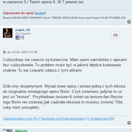
w wariancie 0 i Twoim wpisie 6. W 7 pewnie też.
Zapraszam do opcji
Szukaj
!
Blaszak: MSI MAG B650 TOMAHAWK, Ryzen 7 7800X3D, DDR5 2x32GB, Arctic Liquid Freezer II 2x120, RTX4080S, W11
wojtek_84
Jet Captain
P
pn 13 lut, 2017 17:34
o
s
Cudzysłowy nie zawsze są konieczne. Mam sporo samolotów z wpisami
t
bez cudzysłowów. Tu problem może być w jakimś błędzie kodowania
znaków. To się czasami zdarza z tymi plikami.
Zrób inny eksperyment. Wywal nowe wpisy i wstaw jedną z tych tekstur
do oryginalnie istniejącego wpisu fltsim. Czyli zmieniasz jedynie to co
jest za "texture". Przykładowo texture=6 zmień na texture=fpo Reszte
tego fltsim nie zmieniaj (jak zadziała tekstura to możesz zmienić Title,
żeby mieć porządek).
CalypteAviation.com [PL]
/
facebook.com/CalypteAviation
/
C-Aviation.net [EN]
RzEmYk