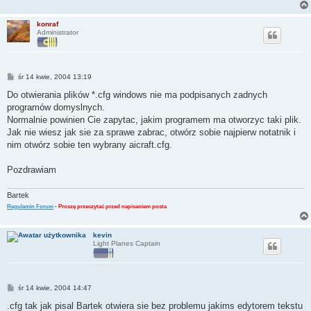
konraf
Administrator
P
śr 14 kwie, 2004 13:19
o
s
Do otwierania plików *.cfg windows nie ma podpisanych zadnych
t
programów domyslnych.
Normalnie powinien Cie zapytac, jakim programem ma otworzyc taki plik.
Jak nie wiesz jak sie za sprawe zabrac, otwórz sobie najpierw notatnik i
nim otwórz sobie ten wybrany aicraft.cfg.
Pozdrawiam
Bartek
Regulamin Forum
-
Proszę przeczytać przed napisaniem posta
kevin
Light Planes Captain
P
śr 14 kwie, 2004 14:47
o
s
.cfg tak jak pisal Bartek otwiera sie bez problemu jakims edytorem tekstu