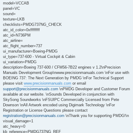
model=VCCAB
panel=VC
sound=
texture=LKB
checklists=PMDG737NG_CHECK
atc_id_color=0xffffffff
atc_id=N736PM
atc_airline=
atc_flight_number=737
ui_manufacturer=Boeing-PMDG
ui_type=737-600 - Virtual Cockpit & Cabin
ui_variation=PMDG
description=Boeing 737-600 / CFM56-7B22 engines v 1.2\nPrecision
Manuals Development Group\nwww.precisionmanuals.com \nFor use with
BOEING 737: The Next Generation by PMDG \nFor Technical Support
please visit
www.precisionmanuals.com
or email
support@precisionmanuals.com
\nPMDG Developer and Customer Forum
available at our website. \nSounds Developed in conjunction with
SkySong Soundworks \nFSUIPC Commercially Licensed from Pete
Downson \nAll Artwork encoded using Digimark Technology \nFor
Registration or License Questions please contact
registration@precisionmanuals.com
\nThank you for supporting PMDG!\n
visual_damage=1
atc_heavy=0
kb_reference=PMDG737NG_REF