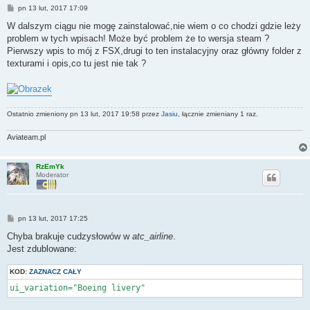
P
pn 13 lut, 2017 17:09
o
s
W dalszym ciągu nie mogę zainstalować,nie wiem o co chodzi gdzie leży
t
problem w tych wpisach! Może być problem że to wersja steam ?
Pierwszy wpis to mój z FSX,drugi to ten instalacyjny oraz główny folder z
texturami i opis,co tu jest nie tak ?
Ostatnio zmieniony pn 13 lut, 2017 19:58 przez
Jasiu
, łącznie zmieniany 1 raz.
Aviateam.pl
RzEmYk
Moderator
P
pn 13 lut, 2017 17:25
o
s
Chyba brakuje cudzysłowów w
atc_airline
.
t
Jest zdublowane:
KOD:
ZAZNACZ CAŁY
ui_variation="Boeing livery"