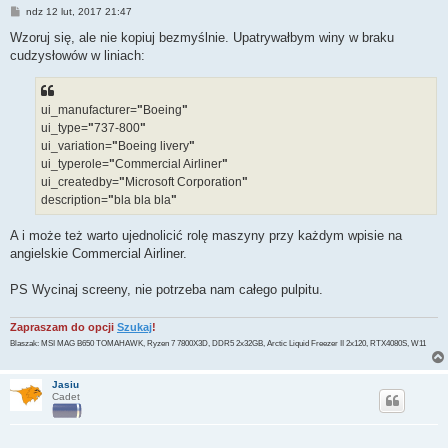
P
ndz 12 lut, 2017 21:47
o
s
Wzoruj się, ale nie kopiuj bezmyślnie. Upatrywałbym winy w braku
t
cudzysłowów w liniach:
ui_manufacturer=
"
Boeing
"
ui_type=
"
737-800
"
ui_variation=
"
Boeing livery
"
ui_typerole=
"
Commercial Airliner
"
ui_createdby=
"
Microsoft Corporation
"
description=
"
bla bla bla
"
A i może też warto ujednolicić rolę maszyny przy każdym wpisie na
angielskie Commercial Airliner.
PS Wycinaj screeny, nie potrzeba nam całego pulpitu.
Zapraszam do opcji
Szukaj
!
Blaszak: MSI MAG B650 TOMAHAWK, Ryzen 7 7800X3D, DDR5 2x32GB, Arctic Liquid Freezer II 2x120, RTX4080S, W11
Jasiu
Cadet