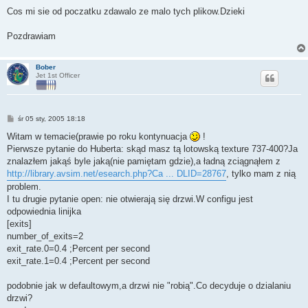
o
s
Cos mi sie od poczatku zdawalo ze malo tych plikow.Dzieki
t
Pozdrawiam
Bober
Jet 1st Officer
P
śr 05 sty, 2005 18:18
o
s
Witam w temacie(prawie po roku kontynuacja
!
t
Pierwsze pytanie do Huberta: skąd masz tą lotowską texture 737-400?Ja
znalazłem jakąś byle jaką(nie pamiętam gdzie),a ładną zciągnąłem z
http://library.avsim.net/esearch.php?Ca ... DLID=28767
, tylko mam z nią
problem.
I tu drugie pytanie open: nie otwierają się drzwi.W configu jest
odpowiednia linijka
[exits]
number_of_exits=2
exit_rate.0=0.4 ;Percent per second
exit_rate.1=0.4 ;Percent per second
podobnie jak w defaultowym,a drzwi nie "robią".Co decyduje o dzialaniu
drzwi?