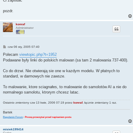
Ci zapodac
pozdr.
konraf
Administrator
P
czw 06 sty, 2005 07:40
o
s
Polecam
viewtopic.php?t=1952
t
Podawane były linki do polskich malowan (sa tam 2 malowania 737-400).
Co do drzwi. Nie otwierają sie one w kazdym modelu. W płatnych to
standard, w darmowych nie zawsze.
To malowanie, ktore sciagnałes, to malowanie do samolotów AI a nie do
normalnego samolotu, ktrorym chcesz latac.
Ostatnio zmieniony czw 13 kwie, 2006 07:19 przez
konraf
, łącznie zmieniany 1 raz.
Bartek
Regulamin Forum
-
Proszę przeczytać przed napisaniem posta
misiek199414
Cadet