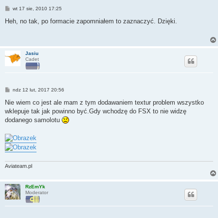
P
wt 17 sie, 2010 17:25
o
s
Heh, no tak, po formacie zapomniałem to zaznaczyć. Dzięki.
t
Jasiu
Cadet
P
ndz 12 lut, 2017 20:56
o
s
Nie wiem co jest ale mam z tym dodawaniem textur problem wszystko
t
wklepuje tak jak powinno być.Gdy wchodzę do FSX to nie widzę
dodanego samolotu
Aviateam.pl
RzEmYk
Moderator