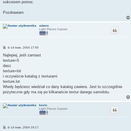
sukcesem pomoc.
Pozdrawiam
adams
Light Planes Captain
P
śr 14 kwie, 2004 17:50
o
s
Najlepiej, jeśli zamiast
t
texture=5
dasz
texture=lot
i oczywiście katalog z texturami
texture.lot
Wtedy będziesz wiedział co dany katalog zawiera. Jest to szczególnie
pożyteczne gdy ma się po kilkanaście textur danego samolotu.
kevin
Light Planes Captain
P
śr 14 kwie, 2004 19:17
o