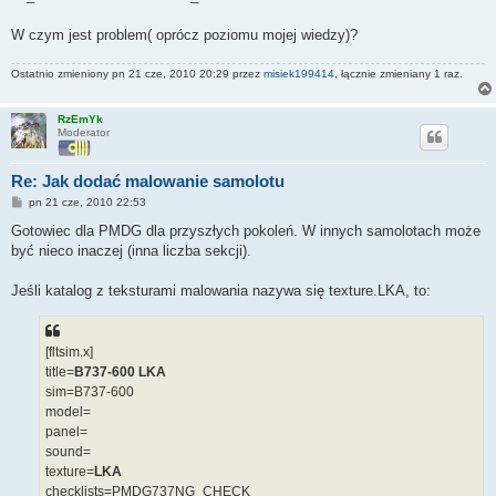
W czym jest problem( oprócz poziomu mojej wiedzy)?
Ostatnio zmieniony pn 21 cze, 2010 20:29 przez
misiek199414
, łącznie zmieniany 1 raz.
RzEmYk
Moderator
Re: Jak dodać malowanie samolotu
P
pn 21 cze, 2010 22:53
o
s
Gotowiec dla PMDG dla przyszłych pokoleń. W innych samolotach może
t
być nieco inaczej (inna liczba sekcji).
Jeśli katalog z teksturami malowania nazywa się texture.LKA, to:
[fltsim.x]
title=
B737-600 LKA
sim=B737-600
model=
panel=
sound=
texture=
LKA
checklists=PMDG737NG_CHECK