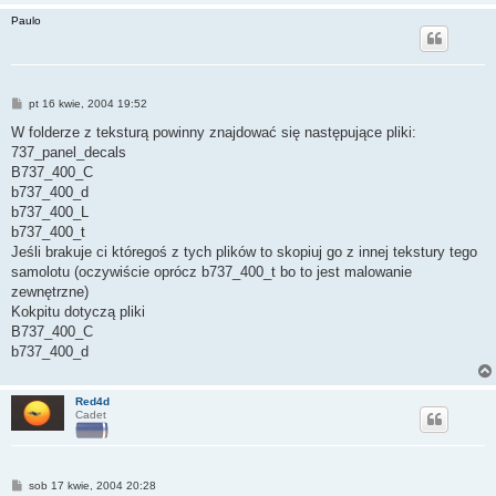
Paulo
P
pt 16 kwie, 2004 19:52
o
s
W folderze z teksturą powinny znajdować się następujące pliki:
t
737_panel_decals
B737_400_C
b737_400_d
b737_400_L
b737_400_t
Jeśli brakuje ci któregoś z tych plików to skopiuj go z innej tekstury tego
samolotu (oczywiście oprócz b737_400_t bo to jest malowanie
zewnętrzne)
Kokpitu dotyczą pliki
B737_400_C
b737_400_d
Red4d
Cadet
P
sob 17 kwie, 2004 20:28