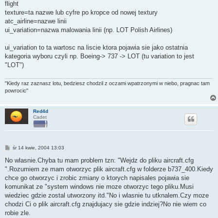
flight
texture=ta nazwe lub cyfre po kropce od nowej textury
atc_airline=nazwe linii
ui_variation=nazwa malowania linii (np. LOT Polish Airlines)
ui_variation to ta wartosc na liscie ktora pojawia sie jako ostatnia
kategoria wyboru czyli np. Boeing-> 737 -> LOT (tu variation to jest
"LOT")
"Kiedy raz zaznasz lotu, bedziesz chodzil z oczami wpatrzonymi w niebo, pragnac tam
powrocic"
Red4d
Cadet
P
śr 14 kwie, 2004 13:03
o
s
No wlasnie.Chyba tu mam problem tzn: "Wejdz do pliku aircraft.cfg
t
".Rozumiem ze mam otworzyc plik aircraft.cfg w folderze b737_400.Kiedy
chce go otworzyc i zrobic zmiany o ktorych napisales pojawia sie
komunikat ze "system windows nie moze otworzyc tego pliku.Musi
wiedziec gdzie zostal utworzony itd."No i wlasnie tu utknalem.Czy moze
chodzi Ci o plik aircraft.cfg znajdujacy sie gdzie indziej?No nie wiem co
robie zle.