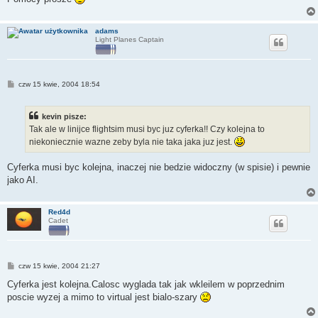
adams
Light Planes Captain
P
czw 15 kwie, 2004 18:54
o
s
t
kevin pisze:
Tak ale w linijce flightsim musi byc juz cyferka!! Czy kolejna to
niekoniecznie wazne zeby byla nie taka jaka juz jest.
Cyferka musi byc kolejna, inaczej nie bedzie widoczny (w spisie) i pewnie
jako AI.
Red4d
Cadet
P
czw 15 kwie, 2004 21:27
o
s
Cyferka jest kolejna.Calosc wyglada tak jak wkleilem w poprzednim
t
poscie wyzej a mimo to virtual jest bialo-szary