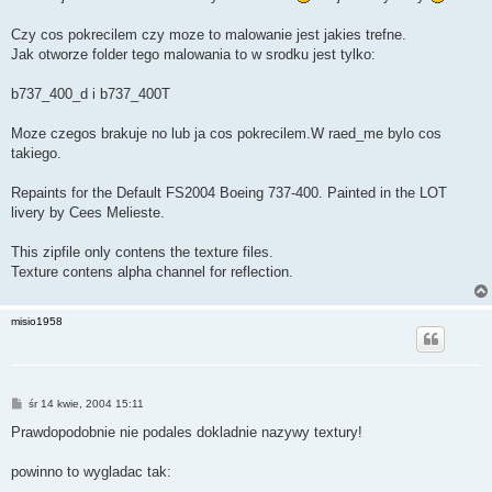
t
Czy cos pokrecilem czy moze to malowanie jest jakies trefne.
Jak otworze folder tego malowania to w srodku jest tylko:
b737_400_d i b737_400T
Moze czegos brakuje no lub ja cos pokrecilem.W raed_me bylo cos
takiego.
Repaints for the Default FS2004 Boeing 737-400. Painted in the LOT
livery by Cees Melieste.
This zipfile only contens the texture files.
Texture contens alpha channel for reflection.
misio1958
P
śr 14 kwie, 2004 15:11
o
s
Prawdopodobnie nie podales dokladnie nazywy textury!
t
powinno to wygladac tak: