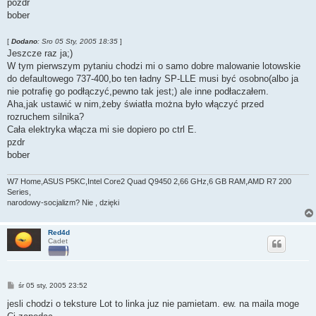
pozdr
bober
[
Dodano
: Sro 05 Sty, 2005 18:35
]
Jeszcze raz ja;)
W tym pierwszym pytaniu chodzi mi o samo dobre malowanie lotowskie
do defaultowego 737-400,bo ten ładny SP-LLE musi być osobno(albo ja
nie potrafię go podłączyć,pewno tak jest;) ale inne podłaczałem.
Aha,jak ustawić w nim,żeby światła można było włączyć przed
rozruchem silnika?
Cała elektryka włącza mi sie dopiero po ctrl E.
pzdr
bober
W7 Home,ASUS P5KC,Intel Core2 Quad Q9450 2,66 GHz,6 GB RAM,AMD R7 200
Series,
narodowy-socjalizm? Nie , dzięki
Red4d
Cadet
P
śr 05 sty, 2005 23:52
o
s
jesli chodzi o teksture Lot to linka juz nie pamietam. ew. na maila moge
t