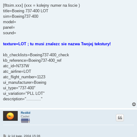
[fltsim.xxx] (xxx = kolejny numer na liscie )
title=Boeing 737-400 LOT
sim=Boeing737-400
model=
panel=
sound=
texture=LOT ; tu musi znalezc sie nazwa Twojej tekstury!
kb_checklists=Boeing737-400_check
kb_reference=Boeing737-400_ref
atc_id=N737W
atc_airline=LOT
atc_flight_number=1123
ui_manufacturer=Boeing
ui_type="737-400"
ui_variation="PLL LOT"
description="............"
Red4d
Cadet
P
śr 14 kwie, 2004 15:36