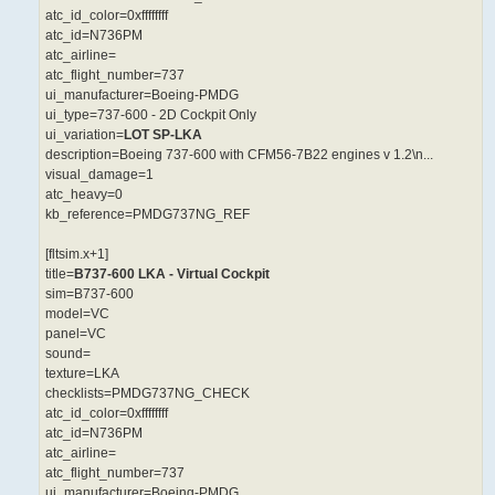
atc_id_color=0xffffffff
atc_id=N736PM
atc_airline=
atc_flight_number=737
ui_manufacturer=Boeing-PMDG
ui_type=737-600 - 2D Cockpit Only
ui_variation=
LOT SP-LKA
description=Boeing 737-600 with CFM56-7B22 engines v 1.2\n...
visual_damage=1
atc_heavy=0
kb_reference=PMDG737NG_REF
[fltsim.x+1]
title=
B737-600 LKA - Virtual Cockpit
sim=B737-600
model=VC
panel=VC
sound=
texture=LKA
checklists=PMDG737NG_CHECK
atc_id_color=0xffffffff
atc_id=N736PM
atc_airline=
atc_flight_number=737
ui_manufacturer=Boeing-PMDG