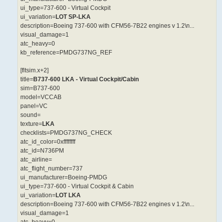
ui_type=737-600 - Virtual Cockpit
ui_variation=
LOT SP-LKA
description=Boeing 737-600 with CFM56-7B22 engines v 1.2\n...
visual_damage=1
atc_heavy=0
kb_reference=PMDG737NG_REF
[fltsim.x+2]
title=
B737-600 LKA - Virtual Cockpit/Cabin
sim=B737-600
model=VCCAB
panel=VC
sound=
texture=
LKA
checklists=PMDG737NG_CHECK
atc_id_color=0xffffffff
atc_id=N736PM
atc_airline=
atc_flight_number=737
ui_manufacturer=Boeing-PMDG
ui_type=737-600 - Virtual Cockpit & Cabin
ui_variation=
LOT LKA
description=Boeing 737-600 with CFM56-7B22 engines v 1.2\n...
visual_damage=1
atc_heavy=0