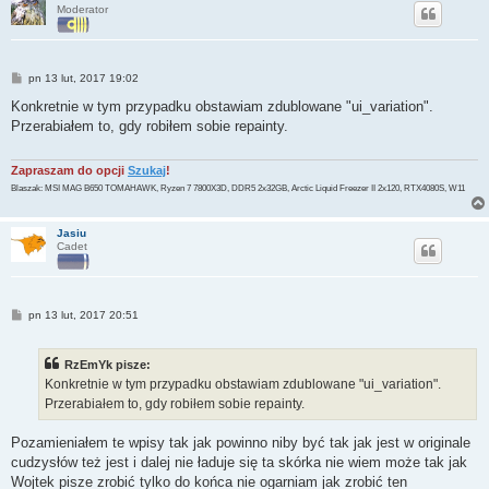
Moderator
P
pn 13 lut, 2017 19:02
o
s
Konkretnie w tym przypadku obstawiam zdublowane "ui_variation".
t
Przerabiałem to, gdy robiłem sobie repainty.
Zapraszam do opcji
Szukaj
!
Blaszak: MSI MAG B650 TOMAHAWK, Ryzen 7 7800X3D, DDR5 2x32GB, Arctic Liquid Freezer II 2x120, RTX4080S, W11
Jasiu
Cadet
P
pn 13 lut, 2017 20:51
o
s
t
RzEmYk pisze:
Konkretnie w tym przypadku obstawiam zdublowane "ui_variation".
Przerabiałem to, gdy robiłem sobie repainty.
Pozamieniałem te wpisy tak jak powinno niby być tak jak jest w originale
cudzysłów też jest i dalej nie ładuje się ta skórka nie wiem może tak jak
Wojtek pisze zrobić tylko do końca nie ogarniam jak zrobić ten