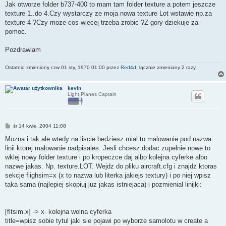
Jak otworze folder b737-400 to mam tam folder texture a potem jeszcze
texture 1..do 4.Czy wystarczy ze moja nowa texture Lot wstawie np.za
texture 4 ?Czy moze cos wiecej trzeba zrobic ?Z gory dziekuje za
pomoc.
Pozdrawiam
Ostatnio zmieniony czw 01 sty, 1970 01:00 przez
Red4d
, łącznie zmieniany 2 razy.
kevin
Light Planes Captain
P
śr 14 kwie, 2004 11:08
o
s
Mozna i tak ale wtedy na liscie bedziesz mial to malowanie pod nazwa
t
linii ktorej malowanie nadpisales. Jesli chcesz dodac zupelnie nowe to
wklej nowy folder texture i po kropeczce daj albo kolejna cyferke albo
nazwe jakas. Np. texture.LOT. Wejdz do pliku aircraft.cfg i znajdz ktoras
sekcje flighsim=x (x to nazwa lub literka jakiejs textury) i po niej wpisz
taka sama (najlepiej skopiuj juz jakas istniejaca) i pozmienial linijki:
[fltsim.x] -> x- kolejna wolna cyferka
title=wpisz sobie tytul jaki sie pojawi po wyborze samolotu w create a