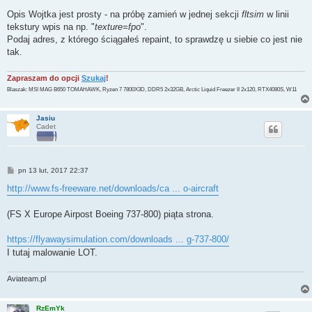
o
s
Opis Wojtka jest prosty - na próbę zamień w jednej sekcji
fltsim
w linii
t
tekstury wpis na np. "
texture=fpo
".
Podaj adres, z którego ściągałeś repaint, to sprawdzę u siebie co jest nie
tak.
Zapraszam do opcji
Szukaj
!
Blaszak: MSI MAG B650 TOMAHAWK, Ryzen 7 7800X3D, DDR5 2x32GB, Arctic Liquid Freezer II 2x120, RTX4080S, W11
Jasiu
Cadet
P
pn 13 lut, 2017 22:37
o
s
http://www.fs-freeware.net/downloads/ca ... o-aircraft
t
(FS X Europe Airpost Boeing 737-800) piąta strona.
https://flyawaysimulation.com/downloads ... g-737-800/
I tutaj malowanie LOT.
Aviateam.pl
RzEmYk