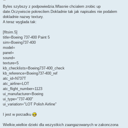
o
s
Byles szybszy z podpowiedzia.Wlasnie chcialem zrobic up
t
date.Oczywiscie pokrecilem.Dokladnie tak jak napisales nie podalem
dokladnie nazwy textury.
A teraz wyglada tak:
[fltsim.5]
title=Boeing 737-400 Paint 5
sim=Boeing737-400
model=
panel=
sound=
texture=5
kb_checklists=Boeing737-400_check
kb_reference=Boeing737-400_ref
atc_id=N737T
atc_airline=LOT
atc_flight_number=1123
ui_manufacturer=Boeing
ui_type="737-400"
ui_variation="LOT Polish Airline"
I jest w porzadku
Wielkie,wielkie dzieki dla wszystkich zaangazowanych w zakonczona