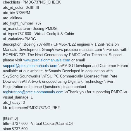
checklists=PMDG737NG_CHECK
atc_id_color=0xffffffff
atc_id=N736PM
atc_airline=
atc_flight_number=737
ui_manufacturer=Boeing-PMDG
ui_type=737-600 - Virtual Cockpit & Cabin
ui_variation=PMDG
description=Boeing 737-600 / CFM56-7B22 engines v 1.2\nPrecision
Manuals Development Group\nwww.precisionmanuals.com \nFor use with
BOEING 737: The Next Generation by PMDG \nFor Technical Support
please visit
www.precisionmanuals.com
or email
support@precisionmanuals.com
\nPMDG Developer and Customer Forum
available at our website. \nSounds Developed in conjunction with
SkySong Soundworks \nFSUIPC Commercially Licensed from Pete
Downson \nAll Artwork encoded using Digimark Technology \nFor
Registration or License Questions please contact
registration@precisionmanuals.com
\nThank you for supporting PMDG!\n
visual_damage=1
atc_heavy=0
kb_reference=PMDG737NG_REF
[fltsim.3]
title=B737-600 - Virtual Cockpit/CabinLOT
sim=B737-600