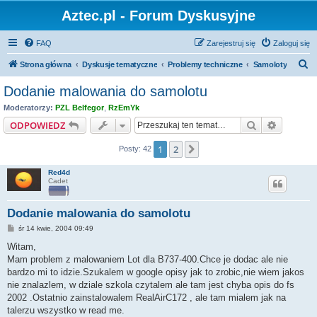
Aztec.pl - Forum Dyskusyjne
FAQ
Zarejestruj się
Zaloguj się
S
Strona główna
Dyskusje tematyczne
Problemy techniczne
Samoloty
z
Dodanie malowania do samolotu
u
Moderatorzy:
PZL Belfegor
,
RzEmYk
k
Szukaj
Wyszuki
ODPOWIEDZ
a
1
2
Następna
Posty: 42
j
Red4d
Cadet
Dodanie malowania do samolotu
P
śr 14 kwie, 2004 09:49
o
s
Witam,
t
Mam problem z malowaniem Lot dla B737-400.Chce je dodac ale nie
bardzo mi to idzie.Szukalem w google opisy jak to zrobic,nie wiem jakos
nie znalazlem, w dziale szkola czytalem ale tam jest chyba opis do fs
2002 .Ostatnio zainstalowalem RealAirC172 , ale tam mialem jak na
talerzu wszystko w read me.