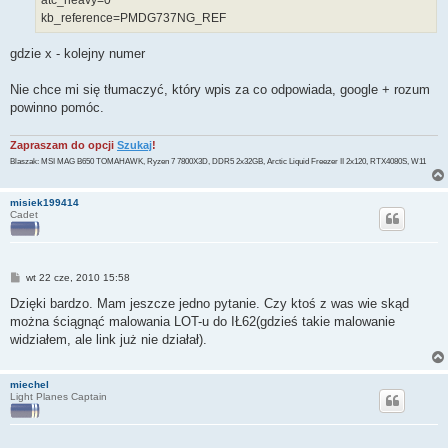
kb_reference=PMDG737NG_REF
gdzie x - kolejny numer
Nie chce mi się tłumaczyć, który wpis za co odpowiada, google + rozum
powinno pomóc.
Zapraszam do opcji
Szukaj
!
Blaszak: MSI MAG B650 TOMAHAWK, Ryzen 7 7800X3D, DDR5 2x32GB, Arctic Liquid Freezer II 2x120, RTX4080S, W11
misiek199414
Cadet
P
wt 22 cze, 2010 15:58
o
s
Dzięki bardzo. Mam jeszcze jedno pytanie. Czy ktoś z was wie skąd
t
można ściągnąć malowania LOT-u do IŁ62(gdzieś takie malowanie
widziałem, ale link już nie działał).
miechel
Light Planes Captain