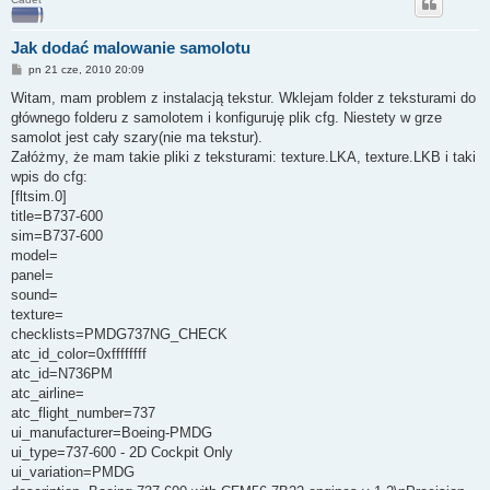
Jak dodać malowanie samolotu
P
pn 21 cze, 2010 20:09
o
s
Witam, mam problem z instalacją tekstur. Wklejam folder z teksturami do
t
głównego folderu z samolotem i konfiguruję plik cfg. Niestety w grze
samolot jest cały szary(nie ma tekstur).
Załóżmy, że mam takie pliki z teksturami: texture.LKA, texture.LKB i taki
wpis do cfg:
[fltsim.0]
title=B737-600
sim=B737-600
model=
panel=
sound=
texture=
checklists=PMDG737NG_CHECK
atc_id_color=0xffffffff
atc_id=N736PM
atc_airline=
atc_flight_number=737
ui_manufacturer=Boeing-PMDG
ui_type=737-600 - 2D Cockpit Only
ui_variation=PMDG