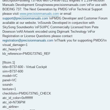
description=Boeing 737-600 with CFM56-7B22 engines v 1.2\nPrecision
Manuals Development Group\nwww.precisionmanuals.com \nFor use with
BOEING 737: The Next Generation by PMDG \nFor Technical Support
please visit
www.precisionmanuals.com
or email
support@precisionmanuals.com
\nPMDG Developer and Customer Forum
available at our website. \nSounds Developed in conjunction with
SkySong Soundworks \nFSUIPC Commercially Licensed from Pete
Downson \nAll Artwork encoded using Digimark Technology \nFor
Registration or License Questions please contact
registration@precisionmanuals.com
\nThank you for supporting PMDG!\n
visual_damage=1
atc_heavy=0
kb_reference=PMDG737NG_REF
[fltsim.1]
title=B737-600 - Virtual Cockpit
sim=B737-600
model=VC
panel=VC
sound=
texture=1
checklists=PMDG737NG_CHECK
atc_id_color=0xffffffff
atc_id=N736PM
atc_airline=