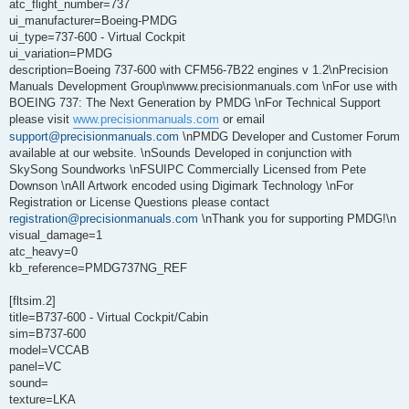
atc_flight_number=737
ui_manufacturer=Boeing-PMDG
ui_type=737-600 - Virtual Cockpit
ui_variation=PMDG
description=Boeing 737-600 with CFM56-7B22 engines v 1.2\nPrecision
Manuals Development Group\nwww.precisionmanuals.com \nFor use with
BOEING 737: The Next Generation by PMDG \nFor Technical Support
please visit
www.precisionmanuals.com
or email
support@precisionmanuals.com
\nPMDG Developer and Customer Forum
available at our website. \nSounds Developed in conjunction with
SkySong Soundworks \nFSUIPC Commercially Licensed from Pete
Downson \nAll Artwork encoded using Digimark Technology \nFor
Registration or License Questions please contact
registration@precisionmanuals.com
\nThank you for supporting PMDG!\n
visual_damage=1
atc_heavy=0
kb_reference=PMDG737NG_REF
[fltsim.2]
title=B737-600 - Virtual Cockpit/Cabin
sim=B737-600
model=VCCAB
panel=VC
sound=
texture=LKA