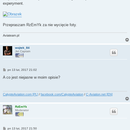
experyment.
Przepraszam RzEmYk za nie wycięcie foty.
Aviateam.pl
wojtek_84
Jet Captain
P
pn 13 lut, 2017 21:02
o
s
A co jest niejasne w moim opisie?
t
CalypteAviation.com [PL]
/
facebook.com/CalypteAviation
/
C-Aviation.net [EN]
RzEmYk
Moderator
P
pn 13 lut, 2017 21:50