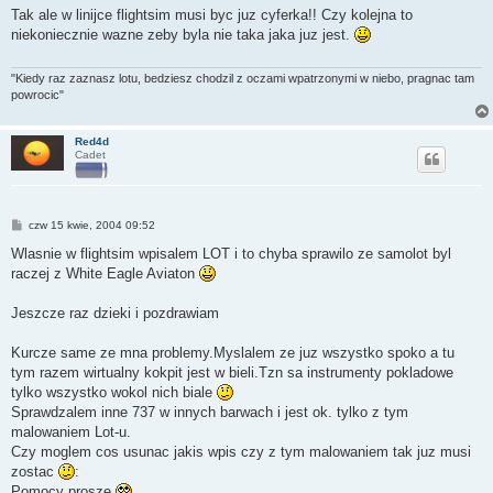
s
Tak ale w linijce flightsim musi byc juz cyferka!! Czy kolejna to
t
niekoniecznie wazne zeby byla nie taka jaka juz jest.
"Kiedy raz zaznasz lotu, bedziesz chodzil z oczami wpatrzonymi w niebo, pragnac tam
powrocic"
Red4d
Cadet
P
czw 15 kwie, 2004 09:52
o
s
Wlasnie w flightsim wpisalem LOT i to chyba sprawilo ze samolot byl
t
raczej z White Eagle Aviaton
Jeszcze raz dzieki i pozdrawiam
Kurcze same ze mna problemy.Myslalem ze juz wszystko spoko a tu
tym razem wirtualny kokpit jest w bieli.Tzn sa instrumenty pokladowe
tylko wszystko wokol nich biale
Sprawdzalem inne 737 w innych barwach i jest ok. tylko z tym
malowaniem Lot-u.
Czy moglem cos usunac jakis wpis czy z tym malowaniem tak juz musi
zostac
:
Pomocy prosze