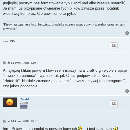
t
(najlepiej prostym bez formatowania typu word pad albo wlasnie notatnik).
Ja mam juz przypisane otwieranie tych plikow zawsze przez notatnik
wiec Twoj komp tez Cie powinien o to pytac.
"Kiedy raz zaznasz lotu, bedziesz chodzil z oczami wpatrzonymi w niebo, pragnac tam
powrocic"
misio1958
P
śr 14 kwie, 2004 14:52
o
s
A najlepiej kliknij prawym klawiszem maszy na aircraft.cfg i wybierz opcje
t
"otworz za pomoca" i wybierz tak jak Ci juz podpowiedzial Konraf
"Notatnik". Na dole zaznacz ptaszkiem " zawsze uzywaj tego programu",
czy jakos pododbnie.
Red4d
Cadet
P
śr 14 kwie, 2004 15:03
o
s
hm...Pojawil sie samolot w nowych barwach
...i jest caly bialy