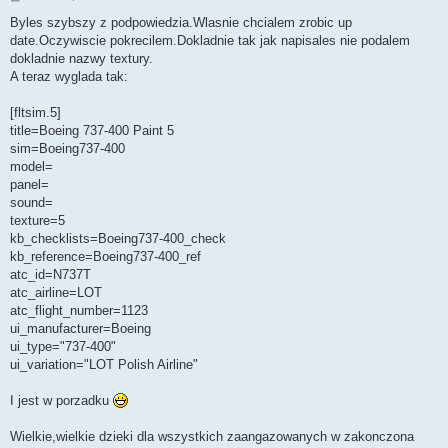
o
s
Byles szybszy z podpowiedzia.Wlasnie chcialem zrobic up
t
date.Oczywiscie pokrecilem.Dokladnie tak jak napisales nie podalem
dokladnie nazwy textury.
A teraz wyglada tak:
[fltsim.5]
title=Boeing 737-400 Paint 5
sim=Boeing737-400
model=
panel=
sound=
texture=5
kb_checklists=Boeing737-400_check
kb_reference=Boeing737-400_ref
atc_id=N737T
atc_airline=LOT
atc_flight_number=1123
ui_manufacturer=Boeing
ui_type="737-400"
ui_variation="LOT Polish Airline"
I jest w porzadku
Wielkie,wielkie dzieki dla wszystkich zaangazowanych w zakonczona