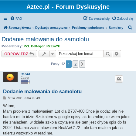
Aztec.pl - Forum Dyskusyjne
FAQ
Zarejestruj się
Zaloguj się
S
Strona główna
Dyskusje tematyczne
Problemy techniczne
Samoloty
z
Dodanie malowania do samolotu
u
Moderatorzy:
PZL Belfegor
,
RzEmYk
k
Szukaj
Wyszuki
ODPOWIEDZ
a
1
2
Następna
Posty: 42
j
Red4d
Cadet
Dodanie malowania do samolotu
P
śr 14 kwie, 2004 09:49
o
s
Witam,
t
Mam problem z malowaniem Lot dla B737-400.Chce je dodac ale nie
bardzo mi to idzie.Szukalem w google opisy jak to zrobic,nie wiem jakos
nie znalazlem, w dziale szkola czytalem ale tam jest chyba opis do fs
2002 .Ostatnio zainstalowalem RealAirC172 , ale tam mialem jak na
talerzu wszystko w read me.