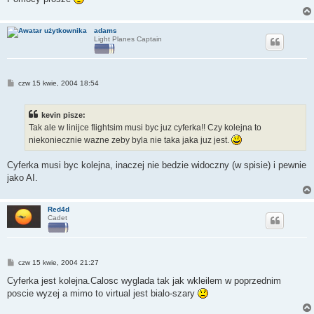
adams
Light Planes Captain
P
czw 15 kwie, 2004 18:54
o
s
t
kevin pisze:
Tak ale w linijce flightsim musi byc juz cyferka!! Czy kolejna to
niekoniecznie wazne zeby byla nie taka jaka juz jest.
Cyferka musi byc kolejna, inaczej nie bedzie widoczny (w spisie) i pewnie
jako AI.
Red4d
Cadet
P
czw 15 kwie, 2004 21:27
o
s
Cyferka jest kolejna.Calosc wyglada tak jak wkleilem w poprzednim
t
poscie wyzej a mimo to virtual jest bialo-szary