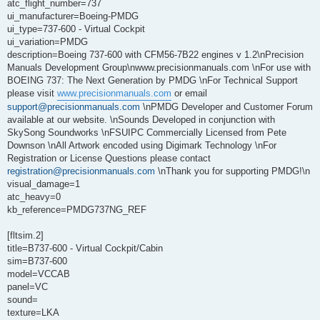
atc_flight_number=737
ui_manufacturer=Boeing-PMDG
ui_type=737-600 - Virtual Cockpit
ui_variation=PMDG
description=Boeing 737-600 with CFM56-7B22 engines v 1.2\nPrecision
Manuals Development Group\nwww.precisionmanuals.com \nFor use with
BOEING 737: The Next Generation by PMDG \nFor Technical Support
please visit
www.precisionmanuals.com
or email
support@precisionmanuals.com
\nPMDG Developer and Customer Forum
available at our website. \nSounds Developed in conjunction with
SkySong Soundworks \nFSUIPC Commercially Licensed from Pete
Downson \nAll Artwork encoded using Digimark Technology \nFor
Registration or License Questions please contact
registration@precisionmanuals.com
\nThank you for supporting PMDG!\n
visual_damage=1
atc_heavy=0
kb_reference=PMDG737NG_REF
[fltsim.2]
title=B737-600 - Virtual Cockpit/Cabin
sim=B737-600
model=VCCAB
panel=VC
sound=
texture=LKA