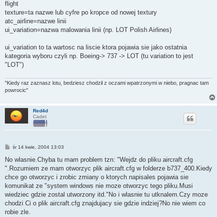
flight
texture=ta nazwe lub cyfre po kropce od nowej textury
atc_airline=nazwe linii
ui_variation=nazwa malowania linii (np. LOT Polish Airlines)
ui_variation to ta wartosc na liscie ktora pojawia sie jako ostatnia
kategoria wyboru czyli np. Boeing-> 737 -> LOT (tu variation to jest
"LOT")
"Kiedy raz zaznasz lotu, bedziesz chodzil z oczami wpatrzonymi w niebo, pragnac tam
powrocic"
Red4d
Cadet
P
śr 14 kwie, 2004 13:03
o
s
No wlasnie.Chyba tu mam problem tzn: "Wejdz do pliku aircraft.cfg
t
".Rozumiem ze mam otworzyc plik aircraft.cfg w folderze b737_400.Kiedy
chce go otworzyc i zrobic zmiany o ktorych napisales pojawia sie
komunikat ze "system windows nie moze otworzyc tego pliku.Musi
wiedziec gdzie zostal utworzony itd."No i wlasnie tu utknalem.Czy moze
chodzi Ci o plik aircraft.cfg znajdujacy sie gdzie indziej?No nie wiem co
robie zle.