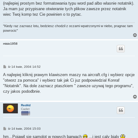
t
(najlepiej prostym bez formatowania typu word pad albo wlasnie notatnik).
Ja mam juz przypisane otwieranie tych plikow zawsze przez notatnik
wiec Twoj komp tez Cie powinien o to pytac.
"Kiedy raz zaznasz lotu, bedziesz chodzil z oczami wpatrzonymi w niebo, pragnac tam
powrocic"
misio1958
P
śr 14 kwie, 2004 14:52
o
s
A najlepiej kliknij prawym klawiszem maszy na aircraft.cfg i wybierz opcje
t
"otworz za pomoca" i wybierz tak jak Ci juz podpowiedzial Konraf
"Notatnik". Na dole zaznacz ptaszkiem " zawsze uzywaj tego programu",
czy jakos pododbnie.
Red4d
Cadet
P
śr 14 kwie, 2004 15:03
o
s
hm...Pojawil sie samolot w nowych barwach
...i jest caly bialy