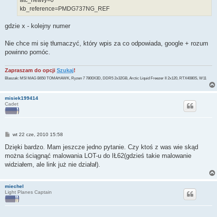
kb_reference=PMDG737NG_REF
gdzie x - kolejny numer
Nie chce mi się tłumaczyć, który wpis za co odpowiada, google + rozum
powinno pomóc.
Zapraszam do opcji
Szukaj
!
Blaszak: MSI MAG B650 TOMAHAWK, Ryzen 7 7800X3D, DDR5 2x32GB, Arctic Liquid Freezer II 2x120, RTX4080S, W11
misiek199414
Cadet
P
wt 22 cze, 2010 15:58
o
s
Dzięki bardzo. Mam jeszcze jedno pytanie. Czy ktoś z was wie skąd
t
można ściągnąć malowania LOT-u do IŁ62(gdzieś takie malowanie
widziałem, ale link już nie działał).
miechel
Light Planes Captain