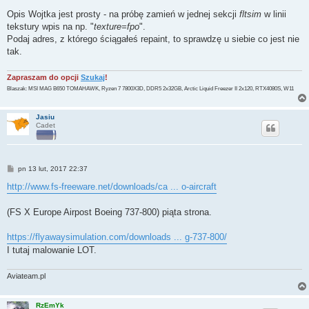
o
s
Opis Wojtka jest prosty - na próbę zamień w jednej sekcji
fltsim
w linii
t
tekstury wpis na np. "
texture=fpo
".
Podaj adres, z którego ściągałeś repaint, to sprawdzę u siebie co jest nie
tak.
Zapraszam do opcji
Szukaj
!
Blaszak: MSI MAG B650 TOMAHAWK, Ryzen 7 7800X3D, DDR5 2x32GB, Arctic Liquid Freezer II 2x120, RTX4080S, W11
Jasiu
Cadet
P
pn 13 lut, 2017 22:37
o
s
http://www.fs-freeware.net/downloads/ca ... o-aircraft
t
(FS X Europe Airpost Boeing 737-800) piąta strona.
https://flyawaysimulation.com/downloads ... g-737-800/
I tutaj malowanie LOT.
Aviateam.pl
RzEmYk