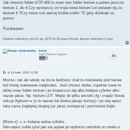
Jak otworze folder b737-400 to mam tam folder texture a potem jeszcze
texture 1..do 4.Czy wystarczy ze moja nowa texture Lot wstawie np.za
texture 4 ?Czy moze cos wiecej trzeba zrobic ?Z gory dziekuje za
pomoc.
Pozdrawiam
Ostatnio zmieniony czw 01 sty, 1970 01:00 przez
Red4d
, łącznie zmieniany 2 razy.
kevin
Light Planes Captain
P
śr 14 kwie, 2004 11:08
o
s
Mozna i tak ale wtedy na liscie bedziesz mial to malowanie pod nazwa
t
linii ktorej malowanie nadpisales. Jesli chcesz dodac zupelnie nowe to
wklej nowy folder texture i po kropeczce daj albo kolejna cyferke albo
nazwe jakas. Np. texture.LOT. Wejdz do pliku aircraft.cfg i znajdz ktoras
sekcje flighsim=x (x to nazwa lub literka jakiejs textury) i po niej wpisz
taka sama (najlepiej skopiuj juz jakas istniejaca) i pozmienial linijki:
[fltsim.x] -> x- kolejna wolna cyferka
title=wpisz sobie tytul jaki sie pojawi po wyborze samolotu w create a