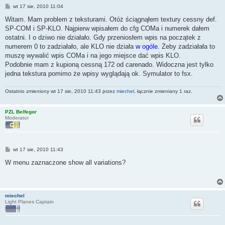
P
wt 17 sie, 2010 11:04
o
s
Witam. Mam problem z teksturami. Otóż ściągnąłem textury cessny def.
t
SP-COM i SP-KLO. Najpierw wpisałem do cfg COMa i numerek dałem
ostatni. I o dziwo nie działało. Gdy przeniosłem wpis na początek z
numerem 0 to zadziałało, ale KLO nie działa
w ogóle
. Żeby zadziałała to
muszę wywalić wpis COMa i na jego miejsce dać wpis KLO.
Podobnie mam z kupioną cessną 172 od carenado. Widoczna jest tylko
jedna tekstura pomimo że wpisy wyglądają ok. Symulator to fsx.
Ostatnio zmieniony wt 17 sie, 2010 11:43 przez
miechel
, łącznie zmieniany 1 raz.
PZL Belfegor
Moderator
P
wt 17 sie, 2010 11:43
o
s
W menu zaznaczone show all variations?
t
miechel
Light Planes Captain