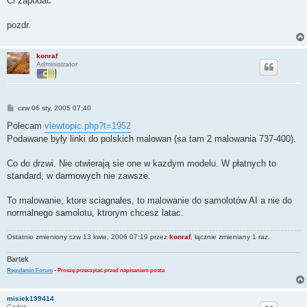
Ci zapodac
pozdr.
konraf
Administrator
P
czw 06 sty, 2005 07:40
o
s
Polecam
viewtopic.php?t=1952
t
Podawane były linki do polskich malowan (sa tam 2 malowania 737-400).
Co do drzwi. Nie otwierają sie one w kazdym modelu. W płatnych to
standard, w darmowych nie zawsze.
To malowanie, ktore sciagnałes, to malowanie do samolotów AI a nie do
normalnego samolotu, ktrorym chcesz latac.
Ostatnio zmieniony czw 13 kwie, 2006 07:19 przez
konraf
, łącznie zmieniany 1 raz.
Bartek
Regulamin Forum
-
Proszę przeczytać przed napisaniem posta
misiek199414
Cadet