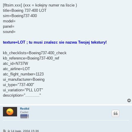
[fltsim.xxx] (xxx = kolejny numer na liscie )
title=Boeing 737-400 LOT
sim=Boeing737-400
model=
panel=
sound=
texture=LOT ; tu musi znalezc sie nazwa Twojej tekstury!
kb_checklists=Boeing737-400_check
kb_reference=Boeing737-400_ref
atc_id=N737W
atc_airline=LOT
atc_flight_number=1123
ui_manufacturer=Boeing
ui_type="737-400"
ui_variation="PLL LOT"
description="............"
Red4d
Cadet
P
śr 14 kwie, 2004 15:36