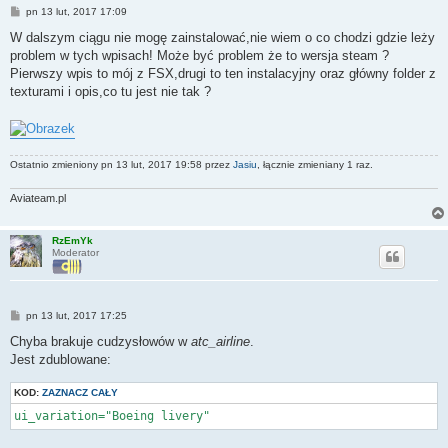
P
pn 13 lut, 2017 17:09
o
s
W dalszym ciągu nie mogę zainstalować,nie wiem o co chodzi gdzie leży
t
problem w tych wpisach! Może być problem że to wersja steam ?
Pierwszy wpis to mój z FSX,drugi to ten instalacyjny oraz główny folder z
texturami i opis,co tu jest nie tak ?
Ostatnio zmieniony pn 13 lut, 2017 19:58 przez
Jasiu
, łącznie zmieniany 1 raz.
Aviateam.pl
RzEmYk
Moderator
P
pn 13 lut, 2017 17:25
o
s
Chyba brakuje cudzysłowów w
atc_airline
.
t
Jest zdublowane:
KOD:
ZAZNACZ CAŁY
ui_variation="Boeing livery"