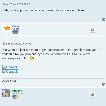
P
wt 17 sie, 2010 17:25
o
s
Heh, no tak, po formacie zapomniałem to zaznaczyć. Dzięki.
t
Jasiu
Cadet
P
ndz 12 lut, 2017 20:56
o
s
Nie wiem co jest ale mam z tym dodawaniem textur problem wszystko
t
wklepuje tak jak powinno być.Gdy wchodzę do FSX to nie widzę
dodanego samolotu
Aviateam.pl
RzEmYk
Moderator