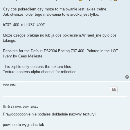
t
Czy cos pokrecilem czy moze to malowanie jest jakies trefne.
Jak otworze folder tego malowania to w srodku jest tylko:
b737_400_d i b737_400T
Moze czegos brakuje no lub ja cos pokrecilem.W raed_me bylo cos
takiego.
Repaints for the Default FS2004 Boeing 737-400. Painted in the LOT
livery by Cees Melieste.
This zipfile only contens the texture files.
Texture contens alpha channel for reflection.
misio1958
P
śr 14 kwie, 2004 15:11
o
s
Prawdopodobnie nie podales dokladnie nazywy textury!
t
powinno to wygladac tak: