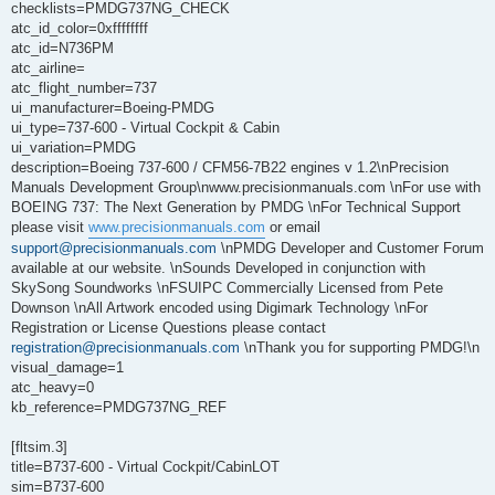
checklists=PMDG737NG_CHECK
atc_id_color=0xffffffff
atc_id=N736PM
atc_airline=
atc_flight_number=737
ui_manufacturer=Boeing-PMDG
ui_type=737-600 - Virtual Cockpit & Cabin
ui_variation=PMDG
description=Boeing 737-600 / CFM56-7B22 engines v 1.2\nPrecision
Manuals Development Group\nwww.precisionmanuals.com \nFor use with
BOEING 737: The Next Generation by PMDG \nFor Technical Support
please visit
www.precisionmanuals.com
or email
support@precisionmanuals.com
\nPMDG Developer and Customer Forum
available at our website. \nSounds Developed in conjunction with
SkySong Soundworks \nFSUIPC Commercially Licensed from Pete
Downson \nAll Artwork encoded using Digimark Technology \nFor
Registration or License Questions please contact
registration@precisionmanuals.com
\nThank you for supporting PMDG!\n
visual_damage=1
atc_heavy=0
kb_reference=PMDG737NG_REF
[fltsim.3]
title=B737-600 - Virtual Cockpit/CabinLOT
sim=B737-600