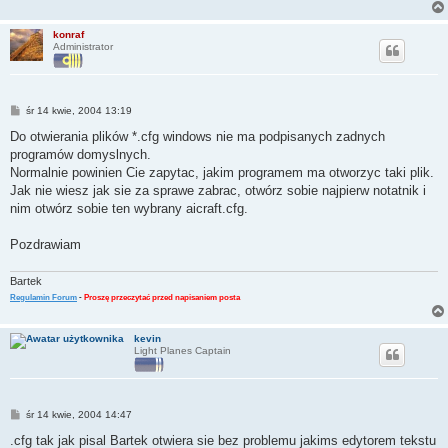
konraf
Administrator
P
śr 14 kwie, 2004 13:19
o
s
Do otwierania plików *.cfg windows nie ma podpisanych zadnych
t
programów domyslnych.
Normalnie powinien Cie zapytac, jakim programem ma otworzyc taki plik.
Jak nie wiesz jak sie za sprawe zabrac, otwórz sobie najpierw notatnik i
nim otwórz sobie ten wybrany aicraft.cfg.
Pozdrawiam
Bartek
Regulamin Forum
-
Proszę przeczytać przed napisaniem posta
kevin
Light Planes Captain
P
śr 14 kwie, 2004 14:47
o
s
.cfg tak jak pisal Bartek otwiera sie bez problemu jakims edytorem tekstu