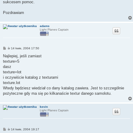
sukcesem pomoc.
Pozdrawiam
adams
Light Planes Captain
P
śr 14 kwie, 2004 17:50
o
s
Najlepiej, jeśli zamiast
t
texture=5
dasz
texture=lot
i oczywiście katalog z texturami
texture.lot
Wtedy będziesz wiedział co dany katalog zawiera. Jest to szczególnie
pożyteczne gdy ma się po kilkanaście textur danego samolotu.
kevin
Light Planes Captain
P
śr 14 kwie, 2004 19:17
o