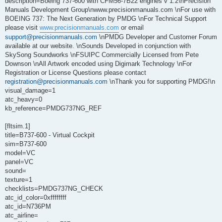
description=Boeing 737-600 with CFM56-7B22 engines v 1.2\nPrecision
Manuals Development Group\nwww.precisionmanuals.com \nFor use with
BOEING 737: The Next Generation by PMDG \nFor Technical Support
please visit
www.precisionmanuals.com
or email
support@precisionmanuals.com
\nPMDG Developer and Customer Forum
available at our website. \nSounds Developed in conjunction with
SkySong Soundworks \nFSUIPC Commercially Licensed from Pete
Downson \nAll Artwork encoded using Digimark Technology \nFor
Registration or License Questions please contact
registration@precisionmanuals.com
\nThank you for supporting PMDG!\n
visual_damage=1
atc_heavy=0
kb_reference=PMDG737NG_REF
[fltsim.1]
title=B737-600 - Virtual Cockpit
sim=B737-600
model=VC
panel=VC
sound=
texture=1
checklists=PMDG737NG_CHECK
atc_id_color=0xffffffff
atc_id=N736PM
atc_airline=