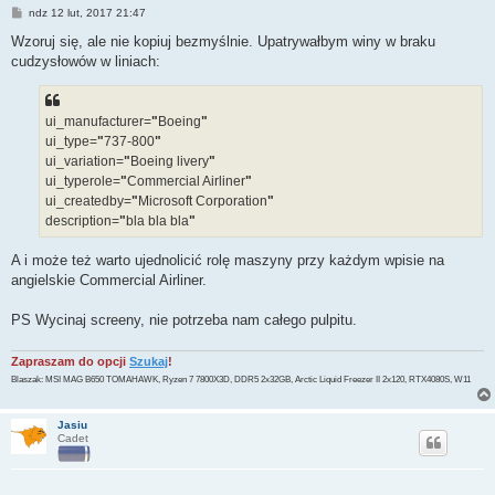
P
ndz 12 lut, 2017 21:47
o
s
Wzoruj się, ale nie kopiuj bezmyślnie. Upatrywałbym winy w braku
t
cudzysłowów w liniach:
ui_manufacturer=
"
Boeing
"
ui_type=
"
737-800
"
ui_variation=
"
Boeing livery
"
ui_typerole=
"
Commercial Airliner
"
ui_createdby=
"
Microsoft Corporation
"
description=
"
bla bla bla
"
A i może też warto ujednolicić rolę maszyny przy każdym wpisie na
angielskie Commercial Airliner.
PS Wycinaj screeny, nie potrzeba nam całego pulpitu.
Zapraszam do opcji
Szukaj
!
Blaszak: MSI MAG B650 TOMAHAWK, Ryzen 7 7800X3D, DDR5 2x32GB, Arctic Liquid Freezer II 2x120, RTX4080S, W11
Jasiu
Cadet