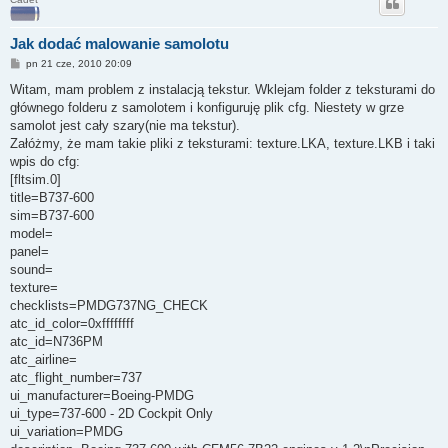
Jak dodać malowanie samolotu
P
pn 21 cze, 2010 20:09
o
s
Witam, mam problem z instalacją tekstur. Wklejam folder z teksturami do
t
głównego folderu z samolotem i konfiguruję plik cfg. Niestety w grze
samolot jest cały szary(nie ma tekstur).
Załóżmy, że mam takie pliki z teksturami: texture.LKA, texture.LKB i taki
wpis do cfg:
[fltsim.0]
title=B737-600
sim=B737-600
model=
panel=
sound=
texture=
checklists=PMDG737NG_CHECK
atc_id_color=0xffffffff
atc_id=N736PM
atc_airline=
atc_flight_number=737
ui_manufacturer=Boeing-PMDG
ui_type=737-600 - 2D Cockpit Only
ui_variation=PMDG