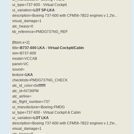
ui_type=737-600 - Virtual Cockpit
ui_variation=
LOT SP-LKA
description=Boeing 737-600 with CFM56-7B22 engines v 1.2\n...
visual_damage=1
atc_heavy=0
kb_reference=PMDG737NG_REF
[fltsim.x+2]
title=
B737-600 LKA - Virtual Cockpit/Cabin
sim=B737-600
model=VCCAB
panel=VC
sound=
texture=
LKA
checklists=PMDG737NG_CHECK
atc_id_color=0xffffffff
atc_id=N736PM
atc_airline=
atc_flight_number=737
ui_manufacturer=Boeing-PMDG
ui_type=737-600 - Virtual Cockpit & Cabin
ui_variation=
LOT LKA
description=Boeing 737-600 with CFM56-7B22 engines v 1.2\n...
visual_damage=1
atc_heavy=0