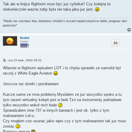
s
Tak ale w linijce flightsim musi byc juz cyferka!! Czy kolejna to
t
niekoniecznie wazne zeby byla nie taka jaka juz jest.
"Kiedy raz zaznasz lotu, bedziesz chodzil z oczami wpatrzonymi w niebo, pragnac tam
powrocic"
Red4d
Cadet
P
czw 15 kwie, 2004 09:52
o
s
Wlasnie w flightsim wpisalem LOT i to chyba sprawilo ze samolot byl
t
raczej z White Eagle Aviaton
Jeszcze raz dzieki i pozdrawiam
Kurcze same ze mna problemy.Myslalem ze juz wszystko spoko a tu
tym razem wirtualny kokpit jest w bieli.Tzn sa instrumenty pokladowe
tylko wszystko wokol nich biale
Sprawdzalem inne 737 w innych barwach i jest ok. tylko z tym
malowaniem Lot-u.
Czy moglem cos usunac jakis wpis czy z tym malowaniem tak juz musi
zostac
:
Pomocy prosze