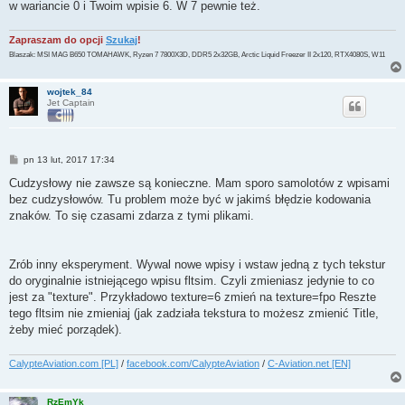
w wariancie 0 i Twoim wpisie 6. W 7 pewnie też.
Zapraszam do opcji
Szukaj
!
Blaszak: MSI MAG B650 TOMAHAWK, Ryzen 7 7800X3D, DDR5 2x32GB, Arctic Liquid Freezer II 2x120, RTX4080S, W11
wojtek_84
Jet Captain
P
pn 13 lut, 2017 17:34
o
s
Cudzysłowy nie zawsze są konieczne. Mam sporo samolotów z wpisami
t
bez cudzysłowów. Tu problem może być w jakimś błędzie kodowania
znaków. To się czasami zdarza z tymi plikami.
Zrób inny eksperyment. Wywal nowe wpisy i wstaw jedną z tych tekstur
do oryginalnie istniejącego wpisu fltsim. Czyli zmieniasz jedynie to co
jest za "texture". Przykładowo texture=6 zmień na texture=fpo Reszte
tego fltsim nie zmieniaj (jak zadziała tekstura to możesz zmienić Title,
żeby mieć porządek).
CalypteAviation.com [PL]
/
facebook.com/CalypteAviation
/
C-Aviation.net [EN]
RzEmYk