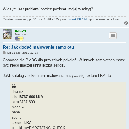
W czym jest problem( oprócz poziomu mojej wiedzy)?
Ostatnio zmieniony pn 21 cze, 2010 20:29 przez
misiek199414
, łącznie zmieniany 1 raz.
RzEmYk
Moderator
Re: Jak dodać malowanie samolotu
P
pn 21 cze, 2010 22:53
o
s
Gotowiec dla PMDG dla przyszłych pokoleń. W innych samolotach może
t
być nieco inaczej (inna liczba sekcji).
Jeśli katalog z teksturami malowania nazywa się texture.LKA, to:
[fltsim.x]
title=
B737-600 LKA
sim=B737-600
model=
panel=
sound=
texture=
LKA
checklists=PMDG737NG_CHECK