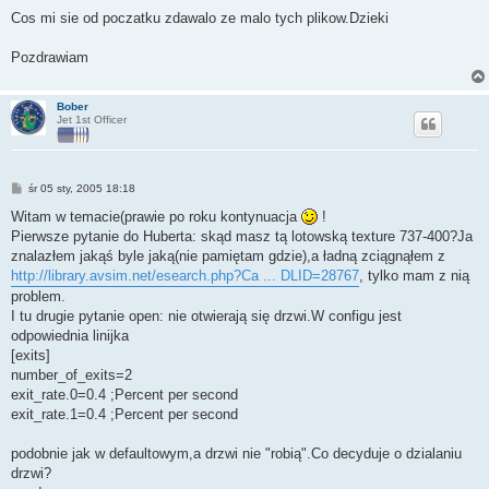
o
s
Cos mi sie od poczatku zdawalo ze malo tych plikow.Dzieki
t
Pozdrawiam
Bober
Jet 1st Officer
P
śr 05 sty, 2005 18:18
o
s
Witam w temacie(prawie po roku kontynuacja
!
t
Pierwsze pytanie do Huberta: skąd masz tą lotowską texture 737-400?Ja
znalazłem jakąś byle jaką(nie pamiętam gdzie),a ładną zciągnąłem z
http://library.avsim.net/esearch.php?Ca ... DLID=28767
, tylko mam z nią
problem.
I tu drugie pytanie open: nie otwierają się drzwi.W configu jest
odpowiednia linijka
[exits]
number_of_exits=2
exit_rate.0=0.4 ;Percent per second
exit_rate.1=0.4 ;Percent per second
podobnie jak w defaultowym,a drzwi nie "robią".Co decyduje o dzialaniu
drzwi?