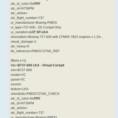
atc_id_color=0xffffffff
atc_id=N736PM
atc_airline=
atc_flight_number=737
ui_manufacturer=Boeing-PMDG
ui_type=737-600 - 2D Cockpit Only
ui_variation=
LOT SP-LKA
description=Boeing 737-600 with CFM56-7B22 engines v 1.2\n...
visual_damage=1
atc_heavy=0
kb_reference=PMDG737NG_REF
[fltsim.x+1]
title=
B737-600 LKA - Virtual Cockpit
sim=B737-600
model=VC
panel=VC
sound=
texture=LKA
checklists=PMDG737NG_CHECK
atc_id_color=0xffffffff
atc_id=N736PM
atc_airline=
atc_flight_number=737
ui_manufacturer=Boeing-PMDG