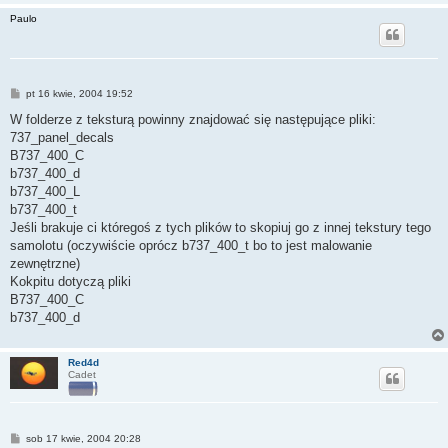
Paulo
P
pt 16 kwie, 2004 19:52
o
s
W folderze z teksturą powinny znajdować się następujące pliki:
t
737_panel_decals
B737_400_C
b737_400_d
b737_400_L
b737_400_t
Jeśli brakuje ci któregoś z tych plików to skopiuj go z innej tekstury tego
samolotu (oczywiście oprócz b737_400_t bo to jest malowanie
zewnętrzne)
Kokpitu dotyczą pliki
B737_400_C
b737_400_d
Red4d
Cadet
P
sob 17 kwie, 2004 20:28