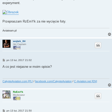
experyment.
Przepraszam RzEmYk za nie wycięcie foty.
Aviateam.pl
wojtek_84
Jet Captain
P
pn 13 lut, 2017 21:02
o
s
A co jest niejasne w moim opisie?
t
CalypteAviation.com [PL]
/
facebook.com/CalypteAviation
/
C-Aviation.net [EN]
RzEmYk
Moderator
P
pn 13 lut, 2017 21:50