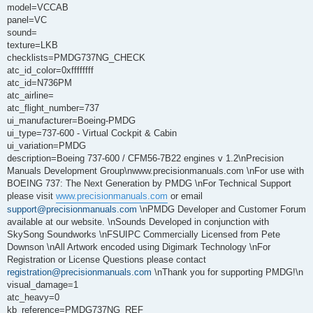
model=VCCAB
panel=VC
sound=
texture=LKB
checklists=PMDG737NG_CHECK
atc_id_color=0xffffffff
atc_id=N736PM
atc_airline=
atc_flight_number=737
ui_manufacturer=Boeing-PMDG
ui_type=737-600 - Virtual Cockpit & Cabin
ui_variation=PMDG
description=Boeing 737-600 / CFM56-7B22 engines v 1.2\nPrecision
Manuals Development Group\nwww.precisionmanuals.com \nFor use with
BOEING 737: The Next Generation by PMDG \nFor Technical Support
please visit
www.precisionmanuals.com
or email
support@precisionmanuals.com
\nPMDG Developer and Customer Forum
available at our website. \nSounds Developed in conjunction with
SkySong Soundworks \nFSUIPC Commercially Licensed from Pete
Downson \nAll Artwork encoded using Digimark Technology \nFor
Registration or License Questions please contact
registration@precisionmanuals.com
\nThank you for supporting PMDG!\n
visual_damage=1
atc_heavy=0
kb_reference=PMDG737NG_REF