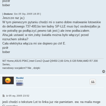
pozdr
bober
[
Dodano
: Sro 05 Sty, 2005 18:35
]
Jeszcze raz ja;)
W tym pierwszym pytaniu chodzi mi o samo dobre malowanie lotowskie
do defaultowego 737-400,bo ten ładny SP-LLE musi być osobno(albo ja
nie potrafię go podłączyć,pewno tak jest;) ale inne podłaczałem.
Aha,jak ustawić w nim,żeby światła można było włączyć przed
rozruchem silnika?
Cała elektryka włącza mi sie dopiero po ctrl E.
pzdr
bober
W7 Home,ASUS P5KC,Intel Core2 Quad Q9450 2,66 GHz,6 GB RAM,AMD R7 200
Series,
narodowy-socjalizm? Nie , dzięki
Red4d
Cadet
P
śr 05 sty, 2005 23:52
o
s
jesli chodzi o teksture Lot to linka juz nie pamietam. ew. na maila moge
t