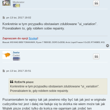
Moderator
P
pn 13 lut, 2017 19:02
o
s
Konkretnie w tym przypadku obstawiam zdublowane "ui_variation".
t
Przerabiałem to, gdy robiłem sobie repainty.
Zapraszam do opcji
Szukaj
!
Blaszak: MSI MAG B650 TOMAHAWK, Ryzen 7 7800X3D, DDR5 2x32GB, Arctic Liquid Freezer II 2x120, RTX4080S, W11
Jasiu
Cadet
P
pn 13 lut, 2017 20:51
o
s
t
RzEmYk pisze:
Konkretnie w tym przypadku obstawiam zdublowane "ui_variation".
Przerabiałem to, gdy robiłem sobie repainty.
Pozamieniałem te wpisy tak jak powinno niby być tak jak jest w originale
cudzysłów też jest i dalej nie ładuje się ta skórka nie wiem może tak jak
Wojtek pisze zrobić tylko do końca nie ogarniam jak zrobić ten