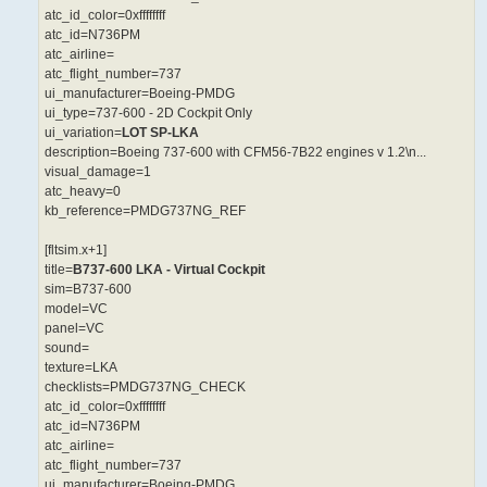
atc_id_color=0xffffffff
atc_id=N736PM
atc_airline=
atc_flight_number=737
ui_manufacturer=Boeing-PMDG
ui_type=737-600 - 2D Cockpit Only
ui_variation=
LOT SP-LKA
description=Boeing 737-600 with CFM56-7B22 engines v 1.2\n...
visual_damage=1
atc_heavy=0
kb_reference=PMDG737NG_REF
[fltsim.x+1]
title=
B737-600 LKA - Virtual Cockpit
sim=B737-600
model=VC
panel=VC
sound=
texture=LKA
checklists=PMDG737NG_CHECK
atc_id_color=0xffffffff
atc_id=N736PM
atc_airline=
atc_flight_number=737
ui_manufacturer=Boeing-PMDG