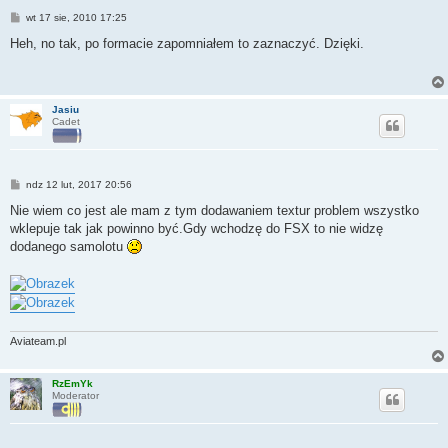
P
wt 17 sie, 2010 17:25
o
s
Heh, no tak, po formacie zapomniałem to zaznaczyć. Dzięki.
t
Jasiu
Cadet
P
ndz 12 lut, 2017 20:56
o
s
Nie wiem co jest ale mam z tym dodawaniem textur problem wszystko
t
wklepuje tak jak powinno być.Gdy wchodzę do FSX to nie widzę
dodanego samolotu
Aviateam.pl
RzEmYk
Moderator