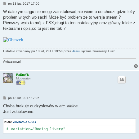
P
pn 13 lut, 2017 17:09
o
s
W dalszym ciągu nie mogę zainstalować,nie wiem o co chodzi gdzie leży
t
problem w tych wpisach! Może być problem że to wersja steam ?
Pierwszy wpis to mój z FSX,drugi to ten instalacyjny oraz główny folder z
texturami i opis,co tu jest nie tak ?
Ostatnio zmieniony pn 13 lut, 2017 19:58 przez
Jasiu
, łącznie zmieniany 1 raz.
Aviateam.pl
RzEmYk
Moderator
P
pn 13 lut, 2017 17:25
o
s
Chyba brakuje cudzysłowów w
atc_airline
.
t
Jest zdublowane:
KOD:
ZAZNACZ CAŁY
ui_variation="Boeing livery"