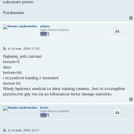
sukcesem pomoc.
Pozdrawiam
adams
Light Planes Captain
P
śr 14 kwie, 2004 17:50
o
s
Najlepiej, jeśli zamiast
t
texture=5
dasz
texture=lot
i oczywiście katalog z texturami
texture.lot
Wtedy będziesz wiedział co dany katalog zawiera. Jest to szczególnie
pożyteczne gdy ma się po kilkanaście textur danego samolotu.
kevin
Light Planes Captain
P
śr 14 kwie, 2004 19:17
o