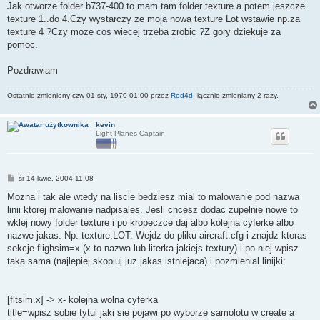
Jak otworze folder b737-400 to mam tam folder texture a potem jeszcze
texture 1..do 4.Czy wystarczy ze moja nowa texture Lot wstawie np.za
texture 4 ?Czy moze cos wiecej trzeba zrobic ?Z gory dziekuje za
pomoc.
Pozdrawiam
Ostatnio zmieniony czw 01 sty, 1970 01:00 przez
Red4d
, łącznie zmieniany 2 razy.
kevin
Light Planes Captain
P
śr 14 kwie, 2004 11:08
o
s
Mozna i tak ale wtedy na liscie bedziesz mial to malowanie pod nazwa
t
linii ktorej malowanie nadpisales. Jesli chcesz dodac zupelnie nowe to
wklej nowy folder texture i po kropeczce daj albo kolejna cyferke albo
nazwe jakas. Np. texture.LOT. Wejdz do pliku aircraft.cfg i znajdz ktoras
sekcje flighsim=x (x to nazwa lub literka jakiejs textury) i po niej wpisz
taka sama (najlepiej skopiuj juz jakas istniejaca) i pozmienial linijki:
[fltsim.x] -> x- kolejna wolna cyferka
title=wpisz sobie tytul jaki sie pojawi po wyborze samolotu w create a