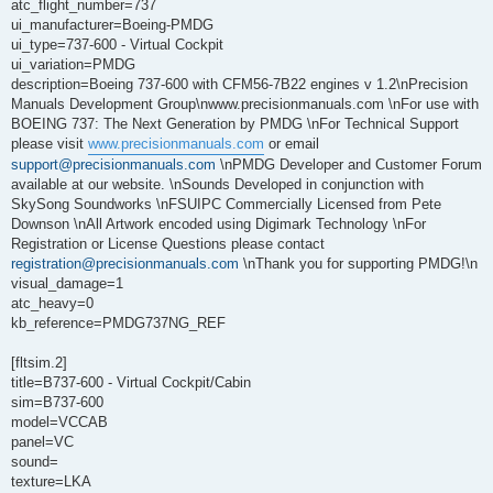
atc_flight_number=737
ui_manufacturer=Boeing-PMDG
ui_type=737-600 - Virtual Cockpit
ui_variation=PMDG
description=Boeing 737-600 with CFM56-7B22 engines v 1.2\nPrecision
Manuals Development Group\nwww.precisionmanuals.com \nFor use with
BOEING 737: The Next Generation by PMDG \nFor Technical Support
please visit
www.precisionmanuals.com
or email
support@precisionmanuals.com
\nPMDG Developer and Customer Forum
available at our website. \nSounds Developed in conjunction with
SkySong Soundworks \nFSUIPC Commercially Licensed from Pete
Downson \nAll Artwork encoded using Digimark Technology \nFor
Registration or License Questions please contact
registration@precisionmanuals.com
\nThank you for supporting PMDG!\n
visual_damage=1
atc_heavy=0
kb_reference=PMDG737NG_REF
[fltsim.2]
title=B737-600 - Virtual Cockpit/Cabin
sim=B737-600
model=VCCAB
panel=VC
sound=
texture=LKA