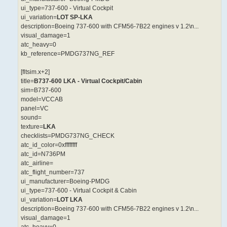
ui_type=737-600 - Virtual Cockpit
ui_variation=
LOT SP-LKA
description=Boeing 737-600 with CFM56-7B22 engines v 1.2\n...
visual_damage=1
atc_heavy=0
kb_reference=PMDG737NG_REF
[fltsim.x+2]
title=
B737-600 LKA - Virtual Cockpit/Cabin
sim=B737-600
model=VCCAB
panel=VC
sound=
texture=
LKA
checklists=PMDG737NG_CHECK
atc_id_color=0xffffffff
atc_id=N736PM
atc_airline=
atc_flight_number=737
ui_manufacturer=Boeing-PMDG
ui_type=737-600 - Virtual Cockpit & Cabin
ui_variation=
LOT LKA
description=Boeing 737-600 with CFM56-7B22 engines v 1.2\n...
visual_damage=1
atc_heavy=0