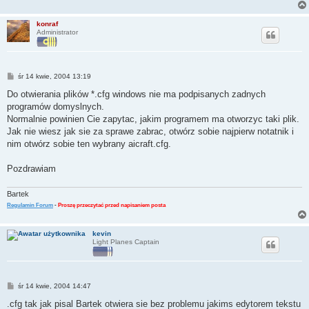
konraf
Administrator
P
śr 14 kwie, 2004 13:19
o
s
Do otwierania plików *.cfg windows nie ma podpisanych zadnych
t
programów domyslnych.
Normalnie powinien Cie zapytac, jakim programem ma otworzyc taki plik.
Jak nie wiesz jak sie za sprawe zabrac, otwórz sobie najpierw notatnik i
nim otwórz sobie ten wybrany aicraft.cfg.
Pozdrawiam
Bartek
Regulamin Forum
-
Proszę przeczytać przed napisaniem posta
kevin
Light Planes Captain
P
śr 14 kwie, 2004 14:47
o
s
.cfg tak jak pisal Bartek otwiera sie bez problemu jakims edytorem tekstu