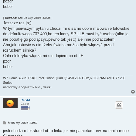
pozdr
bober
[
Dodano
: Sro 05 Sty, 2005 18:35
]
Jeszcze raz ja;)
W tym pierwszym pytaniu chodzi mi o samo dobre malowanie lotowskie
do defaultowego 737-400,bo ten ładny SP-LLE musi być osobno(albo ja
nie potrafię go podłączyć,pewno tak jest;) ale inne podłaczałem.
Aha,jak ustawić w nim,żeby światła można było włączyć przed
rozruchem silnika?
Cała elektryka włącza mi sie dopiero po ctrl E.
pzdr
bober
W7 Home,ASUS P5KC,Intel Core2 Quad Q9450 2,66 GHz,6 GB RAM,AMD R7 200
Series,
narodowy-socjalizm? Nie , dzięki
Red4d
Cadet
P
śr 05 sty, 2005 23:52
o
s
jesli chodzi o teksture Lot to linka juz nie pamietam. ew. na maila moge
t