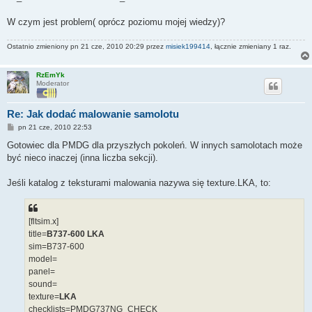
W czym jest problem( oprócz poziomu mojej wiedzy)?
Ostatnio zmieniony pn 21 cze, 2010 20:29 przez
misiek199414
, łącznie zmieniany 1 raz.
RzEmYk
Moderator
Re: Jak dodać malowanie samolotu
P
pn 21 cze, 2010 22:53
o
s
Gotowiec dla PMDG dla przyszłych pokoleń. W innych samolotach może
t
być nieco inaczej (inna liczba sekcji).
Jeśli katalog z teksturami malowania nazywa się texture.LKA, to:
[fltsim.x]
title=
B737-600 LKA
sim=B737-600
model=
panel=
sound=
texture=
LKA
checklists=PMDG737NG_CHECK