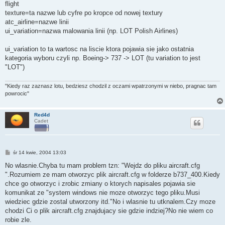
flight
texture=ta nazwe lub cyfre po kropce od nowej textury
atc_airline=nazwe linii
ui_variation=nazwa malowania linii (np. LOT Polish Airlines)
ui_variation to ta wartosc na liscie ktora pojawia sie jako ostatnia
kategoria wyboru czyli np. Boeing-> 737 -> LOT (tu variation to jest
"LOT")
"Kiedy raz zaznasz lotu, bedziesz chodzil z oczami wpatrzonymi w niebo, pragnac tam
powrocic"
Red4d
Cadet
P
śr 14 kwie, 2004 13:03
o
s
No wlasnie.Chyba tu mam problem tzn: "Wejdz do pliku aircraft.cfg
t
".Rozumiem ze mam otworzyc plik aircraft.cfg w folderze b737_400.Kiedy
chce go otworzyc i zrobic zmiany o ktorych napisales pojawia sie
komunikat ze "system windows nie moze otworzyc tego pliku.Musi
wiedziec gdzie zostal utworzony itd."No i wlasnie tu utknalem.Czy moze
chodzi Ci o plik aircraft.cfg znajdujacy sie gdzie indziej?No nie wiem co
robie zle.