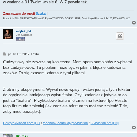
w wariancie 0 i Twoim wpisie 6. W 7 pewnie też.
Zapraszam do opcji
Szukaj
!
Blaszak: MSI MAG B650 TOMAHAWK, Ryzen 7 7800X3D, DDR5 2x32GB, Arctic Liquid Freezer II 2x120, RTX4080S, W11
wojtek_84
Jet Captain
P
pn 13 lut, 2017 17:34
o
s
Cudzysłowy nie zawsze są konieczne. Mam sporo samolotów z wpisami
t
bez cudzysłowów. Tu problem może być w jakimś błędzie kodowania
znaków. To się czasami zdarza z tymi plikami.
Zrób inny eksperyment. Wywal nowe wpisy i wstaw jedną z tych tekstur
do oryginalnie istniejącego wpisu fltsim. Czyli zmieniasz jedynie to co
jest za "texture". Przykładowo texture=6 zmień na texture=fpo Reszte
tego fltsim nie zmieniaj (jak zadziała tekstura to możesz zmienić Title,
żeby mieć porządek).
CalypteAviation.com [PL]
/
facebook.com/CalypteAviation
/
C-Aviation.net [EN]
RzEmYk