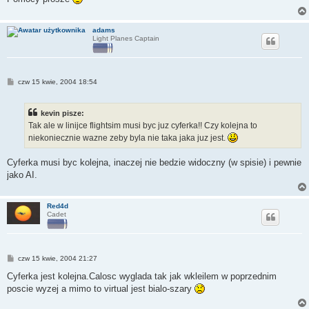
adams
Light Planes Captain
P
czw 15 kwie, 2004 18:54
o
s
t
kevin pisze:
Tak ale w linijce flightsim musi byc juz cyferka!! Czy kolejna to
niekoniecznie wazne zeby byla nie taka jaka juz jest.
Cyferka musi byc kolejna, inaczej nie bedzie widoczny (w spisie) i pewnie
jako AI.
Red4d
Cadet
P
czw 15 kwie, 2004 21:27
o
s
Cyferka jest kolejna.Calosc wyglada tak jak wkleilem w poprzednim
t
poscie wyzej a mimo to virtual jest bialo-szary