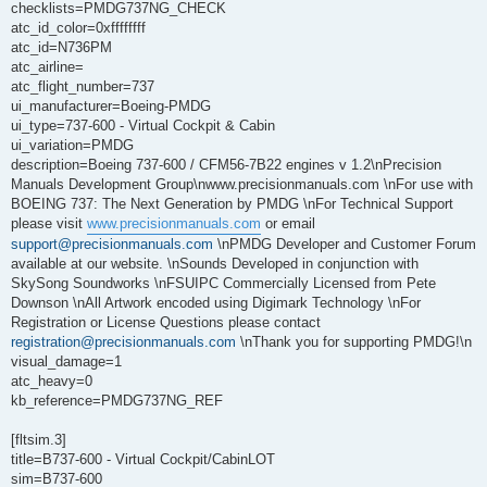
checklists=PMDG737NG_CHECK
atc_id_color=0xffffffff
atc_id=N736PM
atc_airline=
atc_flight_number=737
ui_manufacturer=Boeing-PMDG
ui_type=737-600 - Virtual Cockpit & Cabin
ui_variation=PMDG
description=Boeing 737-600 / CFM56-7B22 engines v 1.2\nPrecision
Manuals Development Group\nwww.precisionmanuals.com \nFor use with
BOEING 737: The Next Generation by PMDG \nFor Technical Support
please visit
www.precisionmanuals.com
or email
support@precisionmanuals.com
\nPMDG Developer and Customer Forum
available at our website. \nSounds Developed in conjunction with
SkySong Soundworks \nFSUIPC Commercially Licensed from Pete
Downson \nAll Artwork encoded using Digimark Technology \nFor
Registration or License Questions please contact
registration@precisionmanuals.com
\nThank you for supporting PMDG!\n
visual_damage=1
atc_heavy=0
kb_reference=PMDG737NG_REF
[fltsim.3]
title=B737-600 - Virtual Cockpit/CabinLOT
sim=B737-600