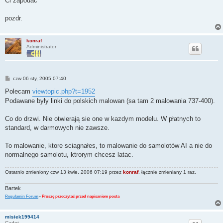
Ci zapodac
pozdr.
konraf
Administrator
P
czw 06 sty, 2005 07:40
o
s
Polecam
viewtopic.php?t=1952
t
Podawane były linki do polskich malowan (sa tam 2 malowania 737-400).
Co do drzwi. Nie otwierają sie one w kazdym modelu. W płatnych to
standard, w darmowych nie zawsze.
To malowanie, ktore sciagnałes, to malowanie do samolotów AI a nie do
normalnego samolotu, ktrorym chcesz latac.
Ostatnio zmieniony czw 13 kwie, 2006 07:19 przez
konraf
, łącznie zmieniany 1 raz.
Bartek
Regulamin Forum
-
Proszę przeczytać przed napisaniem posta
misiek199414
Cadet