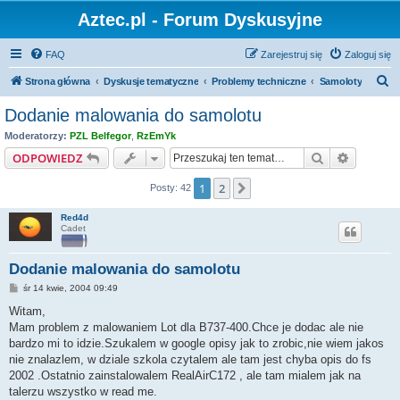
Aztec.pl - Forum Dyskusyjne
FAQ
Zarejestruj się
Zaloguj się
S
Strona główna
Dyskusje tematyczne
Problemy techniczne
Samoloty
z
Dodanie malowania do samolotu
u
Moderatorzy:
PZL Belfegor
,
RzEmYk
k
Szukaj
Wyszuki
ODPOWIEDZ
a
1
2
Następna
Posty: 42
j
Red4d
Cadet
Dodanie malowania do samolotu
P
śr 14 kwie, 2004 09:49
o
s
Witam,
t
Mam problem z malowaniem Lot dla B737-400.Chce je dodac ale nie
bardzo mi to idzie.Szukalem w google opisy jak to zrobic,nie wiem jakos
nie znalazlem, w dziale szkola czytalem ale tam jest chyba opis do fs
2002 .Ostatnio zainstalowalem RealAirC172 , ale tam mialem jak na
talerzu wszystko w read me.