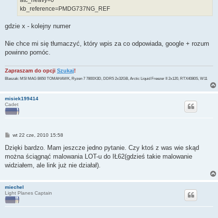
kb_reference=PMDG737NG_REF
gdzie x - kolejny numer
Nie chce mi się tłumaczyć, który wpis za co odpowiada, google + rozum
powinno pomóc.
Zapraszam do opcji
Szukaj
!
Blaszak: MSI MAG B650 TOMAHAWK, Ryzen 7 7800X3D, DDR5 2x32GB, Arctic Liquid Freezer II 2x120, RTX4080S, W11
misiek199414
Cadet
P
wt 22 cze, 2010 15:58
o
s
Dzięki bardzo. Mam jeszcze jedno pytanie. Czy ktoś z was wie skąd
t
można ściągnąć malowania LOT-u do IŁ62(gdzieś takie malowanie
widziałem, ale link już nie działał).
miechel
Light Planes Captain