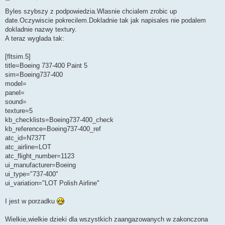
o
s
Byles szybszy z podpowiedzia.Wlasnie chcialem zrobic up
t
date.Oczywiscie pokrecilem.Dokladnie tak jak napisales nie podalem
dokladnie nazwy textury.
A teraz wyglada tak:
[fltsim.5]
title=Boeing 737-400 Paint 5
sim=Boeing737-400
model=
panel=
sound=
texture=5
kb_checklists=Boeing737-400_check
kb_reference=Boeing737-400_ref
atc_id=N737T
atc_airline=LOT
atc_flight_number=1123
ui_manufacturer=Boeing
ui_type="737-400"
ui_variation="LOT Polish Airline"
I jest w porzadku
Wielkie,wielkie dzieki dla wszystkich zaangazowanych w zakonczona