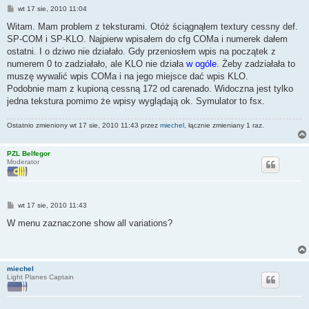
P
wt 17 sie, 2010 11:04
o
s
Witam. Mam problem z teksturami. Otóż ściągnąłem textury cessny def.
t
SP-COM i SP-KLO. Najpierw wpisałem do cfg COMa i numerek dałem
ostatni. I o dziwo nie działało. Gdy przeniosłem wpis na początek z
numerem 0 to zadziałało, ale KLO nie działa
w ogóle
. Żeby zadziałała to
muszę wywalić wpis COMa i na jego miejsce dać wpis KLO.
Podobnie mam z kupioną cessną 172 od carenado. Widoczna jest tylko
jedna tekstura pomimo że wpisy wyglądają ok. Symulator to fsx.
Ostatnio zmieniony wt 17 sie, 2010 11:43 przez
miechel
, łącznie zmieniany 1 raz.
PZL Belfegor
Moderator
P
wt 17 sie, 2010 11:43
o
s
W menu zaznaczone show all variations?
t
miechel
Light Planes Captain