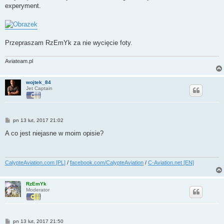
experyment.
Przepraszam RzEmYk za nie wycięcie foty.
Aviateam.pl
wojtek_84
Jet Captain
P
pn 13 lut, 2017 21:02
o
s
A co jest niejasne w moim opisie?
t
CalypteAviation.com [PL]
/
facebook.com/CalypteAviation
/
C-Aviation.net [EN]
RzEmYk
Moderator
P
pn 13 lut, 2017 21:50