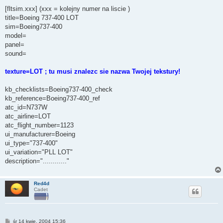
[fltsim.xxx] (xxx = kolejny numer na liscie )
title=Boeing 737-400 LOT
sim=Boeing737-400
model=
panel=
sound=
texture=LOT ; tu musi znalezc sie nazwa Twojej tekstury!
kb_checklists=Boeing737-400_check
kb_reference=Boeing737-400_ref
atc_id=N737W
atc_airline=LOT
atc_flight_number=1123
ui_manufacturer=Boeing
ui_type="737-400"
ui_variation="PLL LOT"
description="............"
Red4d
Cadet
P
śr 14 kwie, 2004 15:36