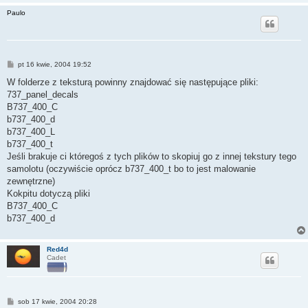
Paulo
P
pt 16 kwie, 2004 19:52
o
s
W folderze z teksturą powinny znajdować się następujące pliki:
t
737_panel_decals
B737_400_C
b737_400_d
b737_400_L
b737_400_t
Jeśli brakuje ci któregoś z tych plików to skopiuj go z innej tekstury tego
samolotu (oczywiście oprócz b737_400_t bo to jest malowanie
zewnętrzne)
Kokpitu dotyczą pliki
B737_400_C
b737_400_d
Red4d
Cadet
P
sob 17 kwie, 2004 20:28