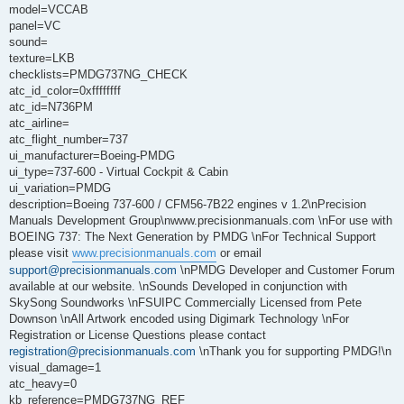
model=VCCAB
panel=VC
sound=
texture=LKB
checklists=PMDG737NG_CHECK
atc_id_color=0xffffffff
atc_id=N736PM
atc_airline=
atc_flight_number=737
ui_manufacturer=Boeing-PMDG
ui_type=737-600 - Virtual Cockpit & Cabin
ui_variation=PMDG
description=Boeing 737-600 / CFM56-7B22 engines v 1.2\nPrecision
Manuals Development Group\nwww.precisionmanuals.com \nFor use with
BOEING 737: The Next Generation by PMDG \nFor Technical Support
please visit
www.precisionmanuals.com
or email
support@precisionmanuals.com
\nPMDG Developer and Customer Forum
available at our website. \nSounds Developed in conjunction with
SkySong Soundworks \nFSUIPC Commercially Licensed from Pete
Downson \nAll Artwork encoded using Digimark Technology \nFor
Registration or License Questions please contact
registration@precisionmanuals.com
\nThank you for supporting PMDG!\n
visual_damage=1
atc_heavy=0
kb_reference=PMDG737NG_REF