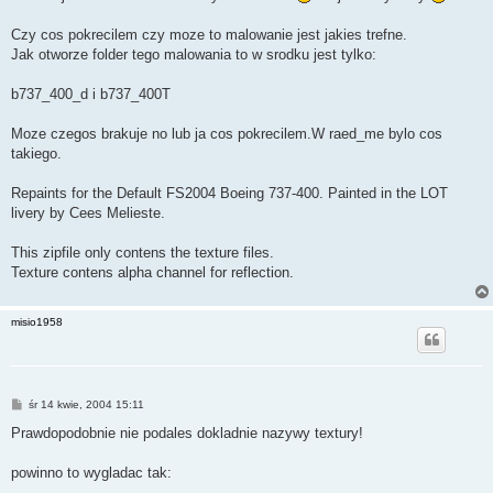
t
Czy cos pokrecilem czy moze to malowanie jest jakies trefne.
Jak otworze folder tego malowania to w srodku jest tylko:
b737_400_d i b737_400T
Moze czegos brakuje no lub ja cos pokrecilem.W raed_me bylo cos
takiego.
Repaints for the Default FS2004 Boeing 737-400. Painted in the LOT
livery by Cees Melieste.
This zipfile only contens the texture files.
Texture contens alpha channel for reflection.
misio1958
P
śr 14 kwie, 2004 15:11
o
s
Prawdopodobnie nie podales dokladnie nazywy textury!
t
powinno to wygladac tak: