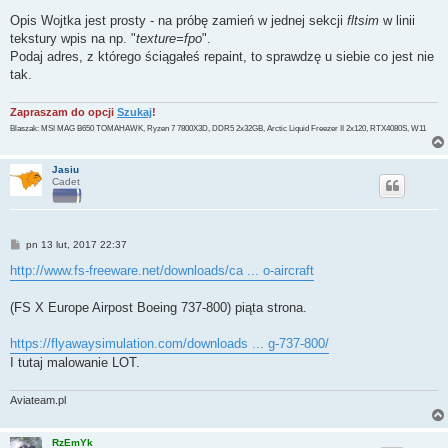
o
s
Opis Wojtka jest prosty - na próbę zamień w jednej sekcji
fltsim
w linii
t
tekstury wpis na np. "
texture=fpo
".
Podaj adres, z którego ściągałeś repaint, to sprawdzę u siebie co jest nie
tak.
Zapraszam do opcji
Szukaj
!
Blaszak: MSI MAG B650 TOMAHAWK, Ryzen 7 7800X3D, DDR5 2x32GB, Arctic Liquid Freezer II 2x120, RTX4080S, W11
Jasiu
Cadet
P
pn 13 lut, 2017 22:37
o
s
http://www.fs-freeware.net/downloads/ca ... o-aircraft
t
(FS X Europe Airpost Boeing 737-800) piąta strona.
https://flyawaysimulation.com/downloads ... g-737-800/
I tutaj malowanie LOT.
Aviateam.pl
RzEmYk