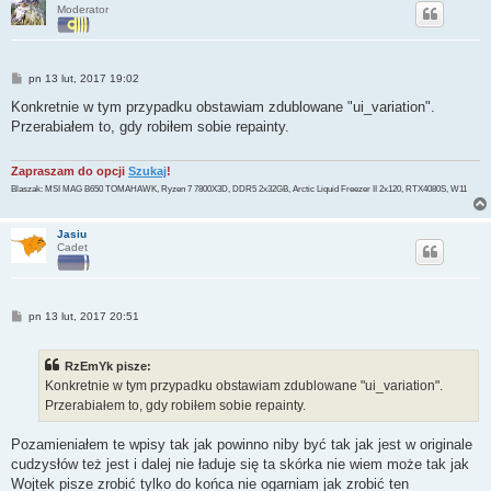
Moderator
P
pn 13 lut, 2017 19:02
o
s
Konkretnie w tym przypadku obstawiam zdublowane "ui_variation".
t
Przerabiałem to, gdy robiłem sobie repainty.
Zapraszam do opcji
Szukaj
!
Blaszak: MSI MAG B650 TOMAHAWK, Ryzen 7 7800X3D, DDR5 2x32GB, Arctic Liquid Freezer II 2x120, RTX4080S, W11
Jasiu
Cadet
P
pn 13 lut, 2017 20:51
o
s
t
RzEmYk pisze:
Konkretnie w tym przypadku obstawiam zdublowane "ui_variation".
Przerabiałem to, gdy robiłem sobie repainty.
Pozamieniałem te wpisy tak jak powinno niby być tak jak jest w originale
cudzysłów też jest i dalej nie ładuje się ta skórka nie wiem może tak jak
Wojtek pisze zrobić tylko do końca nie ogarniam jak zrobić ten