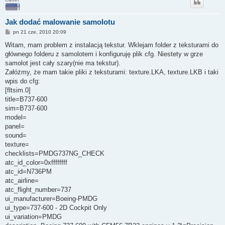
Jak dodać malowanie samolotu
P
pn 21 cze, 2010 20:09
o
s
Witam, mam problem z instalacją tekstur. Wklejam folder z teksturami do
t
głównego folderu z samolotem i konfiguruję plik cfg. Niestety w grze
samolot jest cały szary(nie ma tekstur).
Załóżmy, że mam takie pliki z teksturami: texture.LKA, texture.LKB i taki
wpis do cfg:
[fltsim.0]
title=B737-600
sim=B737-600
model=
panel=
sound=
texture=
checklists=PMDG737NG_CHECK
atc_id_color=0xffffffff
atc_id=N736PM
atc_airline=
atc_flight_number=737
ui_manufacturer=Boeing-PMDG
ui_type=737-600 - 2D Cockpit Only
ui_variation=PMDG