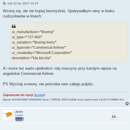
P
ndz 12 lut, 2017 21:47
o
s
Wzoruj się, ale nie kopiuj bezmyślnie. Upatrywałbym winy w braku
t
cudzysłowów w liniach:
ui_manufacturer=
"
Boeing
"
ui_type=
"
737-800
"
ui_variation=
"
Boeing livery
"
ui_typerole=
"
Commercial Airliner
"
ui_createdby=
"
Microsoft Corporation
"
description=
"
bla bla bla
"
A i może też warto ujednolicić rolę maszyny przy każdym wpisie na
angielskie Commercial Airliner.
PS Wycinaj screeny, nie potrzeba nam całego pulpitu.
Zapraszam do opcji
Szukaj
!
Blaszak: MSI MAG B650 TOMAHAWK, Ryzen 7 7800X3D, DDR5 2x32GB, Arctic Liquid Freezer II 2x120, RTX4080S, W11
Jasiu
Cadet