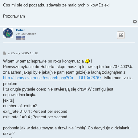
o
s
Cos mi sie od poczatku zdawalo ze malo tych plikow.Dzieki
t
Pozdrawiam
Bober
Jet 1st Officer
P
śr 05 sty, 2005 18:18
o
s
Witam w temacie(prawie po roku kontynuacja
!
t
Pierwsze pytanie do Huberta: skąd masz tą lotowską texture 737-400?Ja
znalazłem jakąś byle jaką(nie pamiętam gdzie),a ładną zciągnąłem z
http://library.avsim.net/esearch.php?Ca ... DLID=28767
, tylko mam z nią
problem.
I tu drugie pytanie open: nie otwierają się drzwi.W configu jest
odpowiednia linijka
[exits]
number_of_exits=2
exit_rate.0=0.4 ;Percent per second
exit_rate.1=0.4 ;Percent per second
podobnie jak w defaultowym,a drzwi nie "robią".Co decyduje o dzialaniu
drzwi?