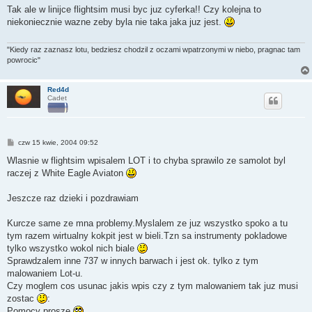
s
Tak ale w linijce flightsim musi byc juz cyferka!! Czy kolejna to
t
niekoniecznie wazne zeby byla nie taka jaka juz jest.
"Kiedy raz zaznasz lotu, bedziesz chodzil z oczami wpatrzonymi w niebo, pragnac tam
powrocic"
Red4d
Cadet
P
czw 15 kwie, 2004 09:52
o
s
Wlasnie w flightsim wpisalem LOT i to chyba sprawilo ze samolot byl
t
raczej z White Eagle Aviaton
Jeszcze raz dzieki i pozdrawiam
Kurcze same ze mna problemy.Myslalem ze juz wszystko spoko a tu
tym razem wirtualny kokpit jest w bieli.Tzn sa instrumenty pokladowe
tylko wszystko wokol nich biale
Sprawdzalem inne 737 w innych barwach i jest ok. tylko z tym
malowaniem Lot-u.
Czy moglem cos usunac jakis wpis czy z tym malowaniem tak juz musi
zostac
:
Pomocy prosze