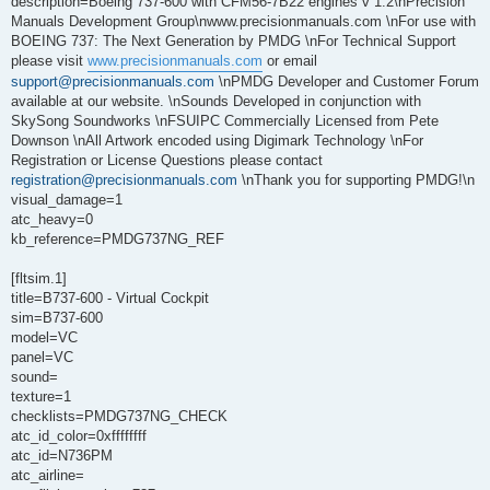
description=Boeing 737-600 with CFM56-7B22 engines v 1.2\nPrecision
Manuals Development Group\nwww.precisionmanuals.com \nFor use with
BOEING 737: The Next Generation by PMDG \nFor Technical Support
please visit
www.precisionmanuals.com
or email
support@precisionmanuals.com
\nPMDG Developer and Customer Forum
available at our website. \nSounds Developed in conjunction with
SkySong Soundworks \nFSUIPC Commercially Licensed from Pete
Downson \nAll Artwork encoded using Digimark Technology \nFor
Registration or License Questions please contact
registration@precisionmanuals.com
\nThank you for supporting PMDG!\n
visual_damage=1
atc_heavy=0
kb_reference=PMDG737NG_REF
[fltsim.1]
title=B737-600 - Virtual Cockpit
sim=B737-600
model=VC
panel=VC
sound=
texture=1
checklists=PMDG737NG_CHECK
atc_id_color=0xffffffff
atc_id=N736PM
atc_airline=