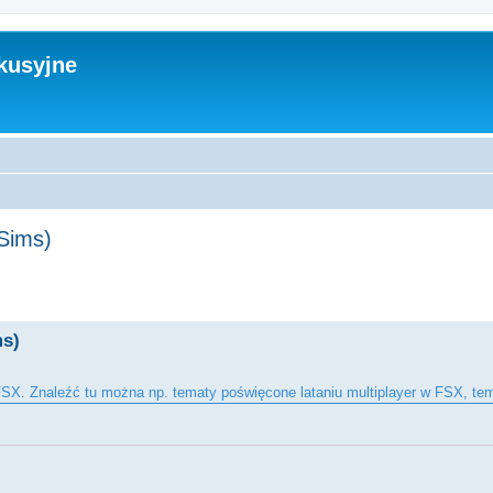
kusyjne
Sims)
kiwanie zaawansowane
ms)
SX. Znaleźć tu można np. tematy poświęcone lataniu multiplayer w FSX, te