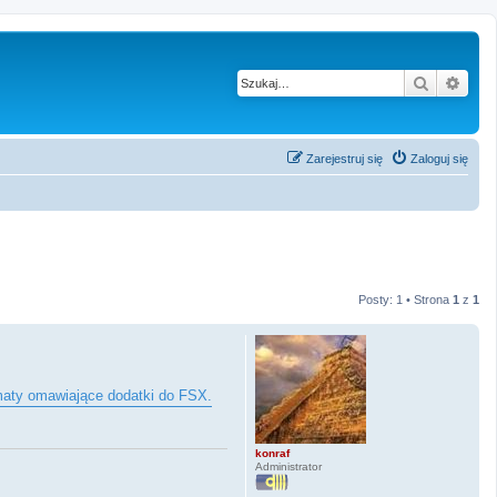
Szukaj
Wysz
Zarejestruj się
Zaloguj się
Posty: 1 • Strona
1
z
1
maty omawiające dodatki do FSX.
konraf
Administrator