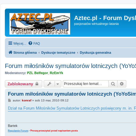
Aztec.pl - Forum Dys
pasjonatów wirtualnego latania
Więcej…
FAQ
Strona główna
Dyskusje tematyczne
Dyskusja generalna
Forum miłośników symulatorów lotniczych (YoYo
Moderatorzy:
PZL Belfegor
,
RzEmYk
Szukaj
Wyszu
Zablokowany
Forum miłośników symulatorów lotniczych (YoYoSi
P
autor:
konraf
»
sob 13 mar, 2010 09:12
o
s
Dział na Forum Miłośników Symulatorów Lotniczych poświęcony m. in. F
t
Bartek
Regulamin Forum
-
Proszę przeczytać przed napisaniem posta