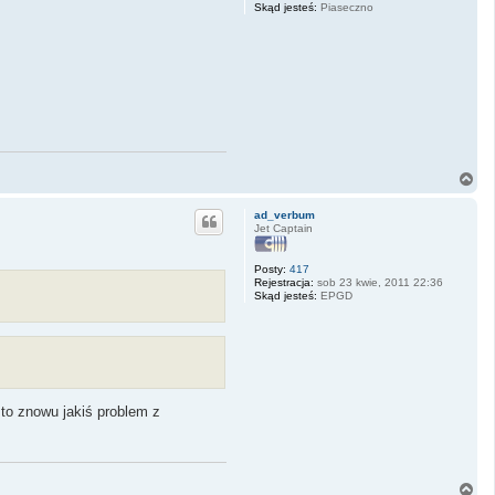
Skąd jesteś:
Piaseczno
N
a
g
ad_verbum
ó
Jet Captain
r
ę
Posty:
417
Rejestracja:
sob 23 kwie, 2011 22:36
Skąd jesteś:
EPGD
to znowu jakiś problem z
N