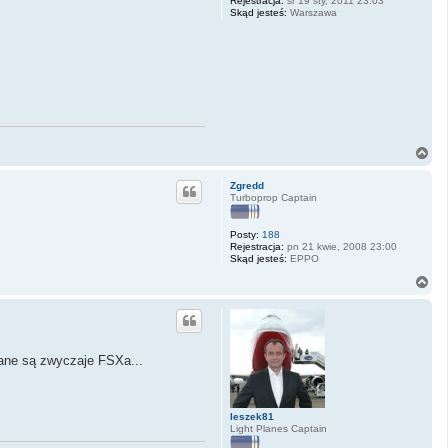
Rejestracja:
śr 19 sty, 2011 23:03
Skąd jesteś:
Warszawa
N
a
g
Zgredd
ó
Turboprop Captain
r
ę
Posty:
188
Rejestracja:
pn 21 kwie, 2008 23:00
Skąd jesteś:
EPPO
N
a
g
ó
r
ę
dane są zwyczaje FSXa...
leszek81
Light Planes Captain