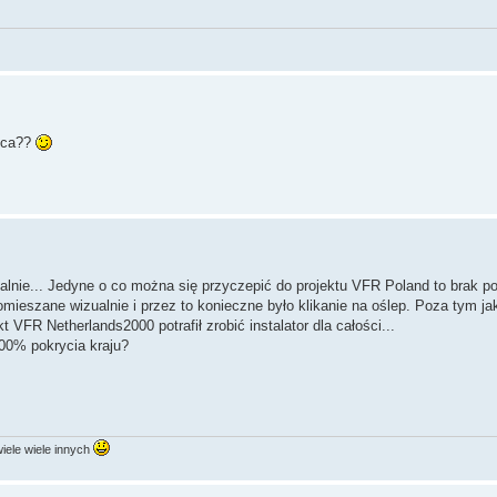
noca??
lnie... Jedyne o co można się przyczepić do projektu VFR Poland to brak po
ieszane wizualnie i przez to konieczne było klikanie na oślep. Poza tym ja
 VFR Netherlands2000 potrafił zrobić instalator dla całości...
100% pokrycia kraju?
ele wiele innych