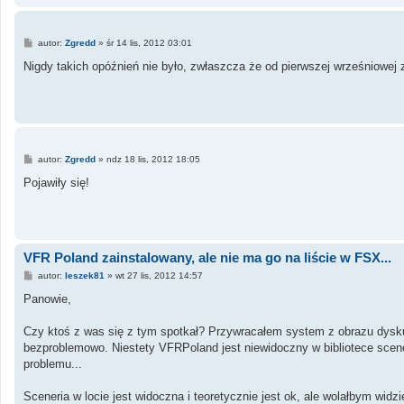
P
autor:
Zgredd
»
śr 14 lis, 2012 03:01
o
s
Nigdy takich opóźnień nie było, zwłaszcza że od pierwszej wrześniowej 
t
P
autor:
Zgredd
»
ndz 18 lis, 2012 18:05
o
s
Pojawiły się!
t
VFR Poland zainstalowany, ale nie ma go na liście w FSX...
P
autor:
leszek81
»
wt 27 lis, 2012 14:57
o
s
Panowie,
t
Czy ktoś z was się z tym spotkał? Przywracałem system z obrazu dysku 
bezproblemowo. Niestety VFRPoland jest niewidoczny w bibliotece scene
problemu...
Sceneria w locie jest widoczna i teoretycznie jest ok, ale wolałbym widzi