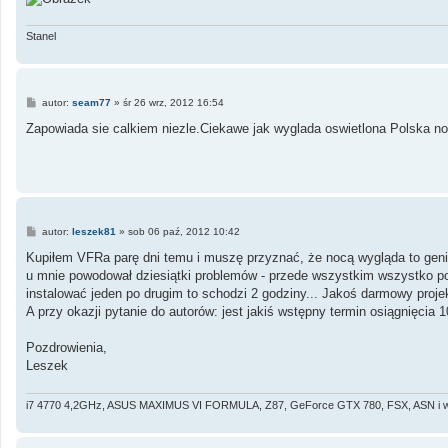
Stanel
P
autor:
seam77
»
śr 26 wrz, 2012 16:54
o
s
Zapowiada sie calkiem niezle.Ciekawe jak wyglada oswietlona Polska 
t
P
autor:
leszek81
»
sob 06 paź, 2012 10:42
o
s
Kupiłem VFRa parę dni temu i muszę przyznać, że nocą wygląda to genia
t
u mnie powodował dziesiątki problemów - przede wszystkim wszystko pom
instalować jeden po drugim to schodzi 2 godziny... Jakoś darmowy projekt
A przy okazji pytanie do autorów: jest jakiś wstępny termin osiągnięcia 
Pozdrowienia,
Leszek
i7 4770 4,2GHz, ASUS MAXIMUS VI FORMULA, Z87, GeForce GTX 780, FSX, ASN i wi