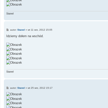
Stanel
P
autor:
Stanel
»
wt 11 wrz, 2012 15:05
o
s
Idziemy dołem na wschód.
t
Stanel
P
autor:
Stanel
»
wt 25 wrz, 2012 15:17
o
s
t