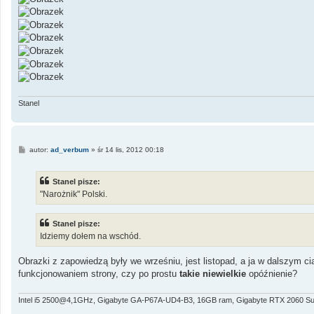
Stanel
P
autor:
ad_verbum
»
śr 14 lis, 2012 00:18
o
s
t
Stanel pisze:
"Narożnik" Polski.
Stanel pisze:
Idziemy dołem na wschód.
Obrazki z zapowiedzą były we wrześniu, jest listopad, a ja w dalszym 
funkcjonowaniem strony, czy po prostu
takie niewielkie
opóźnienie?
Intel i5 2500@4,1GHz, Gigabyte GA-P67A-UD4-B3, 16GB ram, Gigabyte RTX 2060 Su