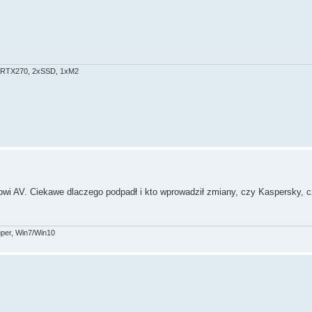
e RTX270, 2xSSD, 1xM2
wi AV. Ciekawe dlaczego podpadł i kto wprowadził zmiany, czy Kaspersky, 
per, Win7/Win10