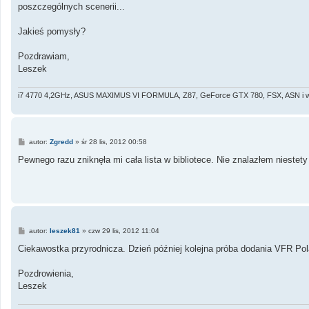
poszczególnych scenerii...
Jakieś pomysły?
Pozdrawiam,
Leszek
i7 4770 4,2GHz, ASUS MAXIMUS VI FORMULA, Z87, GeForce GTX 780, FSX, ASN i wi
P
autor:
Zgredd
»
śr 28 lis, 2012 00:58
o
s
Pewnego razu zniknęła mi cała lista w bibliotece. Nie znalazłem niestet
t
P
autor:
leszek81
»
czw 29 lis, 2012 11:04
o
s
Ciekawostka przyrodnicza. Dzień później kolejna próba dodania VFR Pola
t
Pozdrowienia,
Leszek