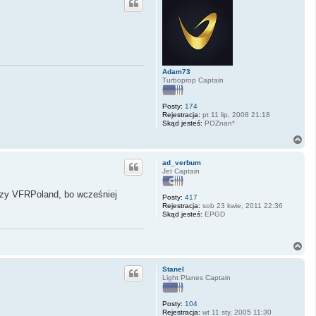
ó
r
ę
Adam73
Turboprop Captain
Posty:
174
Rejestracja:
pt 11 lip, 2008 21:18
Skąd jesteś:
POZnan*
N
a
g
ad_verbum
ó
Jet Captain
r
ę
czy VFRPoland, bo wcześniej
Posty:
417
Rejestracja:
sob 23 kwie, 2011 22:36
Skąd jesteś:
EPGD
N
a
g
Stanel
ó
Light Planes Captain
r
ę
Posty:
104
Rejestracja:
wt 11 sty, 2005 11:30