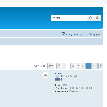
Szukaj
Wysz
Zarejestruj się
Zaloguj się
Strona
9
z
10
1
6
7
8
9
10
Poprzednia
N
Posty: 365
…
Stanel
Light Planes Captain
Posty:
104
Rejestracja:
wt 11 sty, 2005 11:30
Skąd jesteś:
Piaseczno