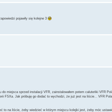
zapowiedzi pojawiły się kolejne 3
do miejsca sprzed instalacji VFR, zainstalowałem potem caluteńki VFR Polan
rii FSXa. Jak próbuję go dodać to wychodzi, że już jest na liście... VFR Po
eć to na liście, żeby wiedzieć w którym miejscu kolejki jest, żeby móc ustawi