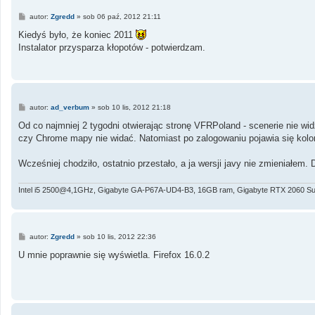
P
autor:
Zgredd
»
sob 06 paź, 2012 21:11
o
s
Kiedyś było, że koniec 2011
t
Instalator przysparza kłopotów - potwierdzam.
P
autor:
ad_verbum
»
sob 10 lis, 2012 21:18
o
s
Od co najmniej 2 tygodni otwierając stronę VFRPoland - scenerie nie widz
t
czy Chrome mapy nie widać. Natomiast po zalogowaniu pojawia się kolo
Wcześniej chodziło, ostatnio przestało, a ja wersji javy nie zmieniałem.
Intel i5 2500@4,1GHz, Gigabyte GA-P67A-UD4-B3, 16GB ram, Gigabyte RTX 2060 Su
P
autor:
Zgredd
»
sob 10 lis, 2012 22:36
o
s
U mnie poprawnie się wyświetla. Firefox 16.0.2
t