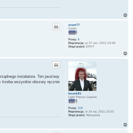
N
a
g
seam77
ó
Cadet
r
ę
Posty:
6
Rejestracja:
pt 07 wrz, 2012 23:09
Skąd jesteś:
EPKT
N
a
g
ó
r
ę
rządnego instalatora. Ten java'owy
k trzeba wszystkie obszary ręcznie
leszek81
Light Planes Captain
Posty:
115
Rejestracja:
śr 19 sty, 2011 23:03
Skąd jesteś:
Warszawa
N
a
g