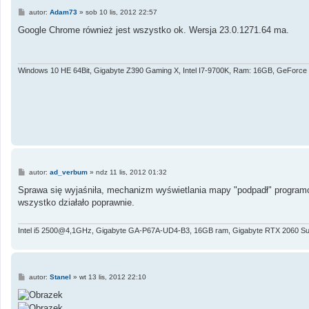
P
autor:
Adam73
»
sob 10 lis, 2012 22:57
o
s
Google Chrome również jest wszystko ok. Wersja 23.0.1271.64 ma.
t
Windows 10 HE 64Bit, Gigabyte Z390 Gaming X, Intel I7-9700K, Ram: 16GB, GeForc
P
autor:
ad_verbum
»
ndz 11 lis, 2012 01:32
o
s
Sprawa się wyjaśniła, mechanizm wyświetlania mapy "podpadł" programo
t
wszystko działało poprawnie.
Intel i5 2500@4,1GHz, Gigabyte GA-P67A-UD4-B3, 16GB ram, Gigabyte RTX 2060 Su
P
autor:
Stanel
»
wt 13 lis, 2012 22:10
o
s
t