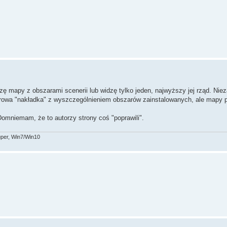
ę mapy z obszarami scenerii lub widzę tylko jeden, najwyższy jej rząd. Niezal
rowa "nakładka" z wyszczególnieniem obszarów zainstalowanych, ale mapy po
 Domniemam, że to autorzy strony coś "poprawili".
per, Win7/Win10