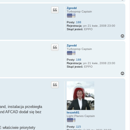
a
g
Zgredd
ó
Turboprop Captain
r
ę
Posty:
188
Rejestracja:
pn 21 kwie, 2008 23:00
Skąd jesteś:
EPPO
N
a
g
Zgredd
ó
Turboprop Captain
r
ę
Posty:
188
Rejestracja:
pn 21 kwie, 2008 23:00
Skąd jesteś:
EPPO
N
a
g
ó
r
ę
d, instalacja przebiegła
land AFCAD dodał się bez
leszek81
Light Planes Captain
Posty:
115
ć właściwie priorytety