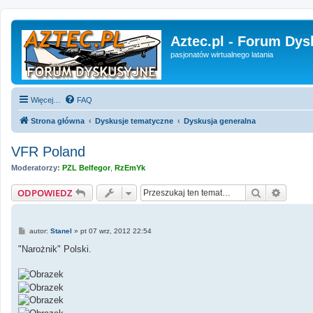
Aztec.pl - Forum Dys
pasjonatów wirtualnego latania
Więcej…
FAQ
Strona główna
Dyskusje tematyczne
Dyskusja generalna
VFR Poland
Moderatorzy:
PZL Belfegor
,
RzEmYk
Szukaj
Wyszu
ODPOWIEDZ
P
autor:
Stanel
»
pt 07 wrz, 2012 22:54
o
s
"Narożnik" Polski.
t