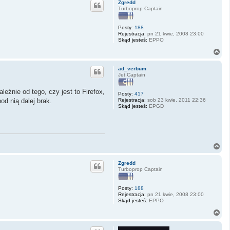
Zgredd
ó
Turboprop Captain
r
ę
Posty:
188
Rejestracja:
pn 21 kwie, 2008 23:00
Skąd jesteś:
EPPO
N
a
g
ad_verbum
ó
Jet Captain
r
ę
eżnie od tego, czy jest to Firefox,
Posty:
417
Rejestracja:
sob 23 kwie, 2011 22:36
d nią dalej brak.
Skąd jesteś:
EPGD
N
a
g
Zgredd
ó
Turboprop Captain
r
ę
Posty:
188
Rejestracja:
pn 21 kwie, 2008 23:00
Skąd jesteś:
EPPO
N
a
g