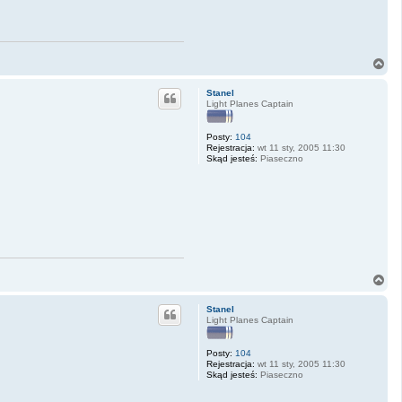
N
a
g
Stanel
ó
Light Planes Captain
r
ę
Posty:
104
Rejestracja:
wt 11 sty, 2005 11:30
Skąd jesteś:
Piaseczno
N
a
g
Stanel
ó
Light Planes Captain
r
ę
Posty:
104
Rejestracja:
wt 11 sty, 2005 11:30
Skąd jesteś:
Piaseczno