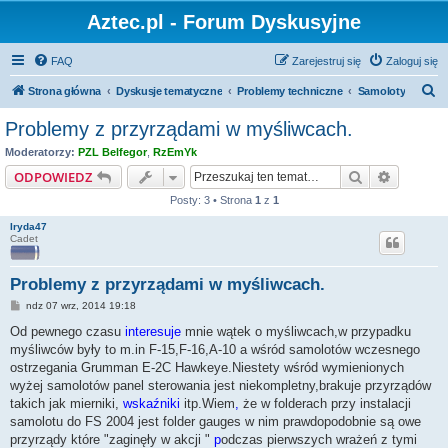
Aztec.pl - Forum Dyskusyjne
FAQ
Zarejestruj się
Zaloguj się
S
Strona główna
Dyskusje tematyczne
Problemy techniczne
Samoloty
z
Problemy z przyrządami w myśliwcach.
u
Moderatorzy:
PZL Belfegor
,
RzEmYk
k
Szukaj
Wyszuki
ODPOWIEDZ
a
Posty: 3 • Strona
1
z
1
j
Iryda47
Cadet
Problemy z przyrządami w myśliwcach.
P
ndz 07 wrz, 2014 19:18
o
s
Od pewnego czasu
interesuje
mnie wątek o myśliwcach,w przypadku
t
myśliwców były to m.in F-15,F-16,A-10 a wśród samolotów wczesnego
ostrzegania Grumman E-2C Hawkeye.Niestety wśród wymienionych
wyżej samolotów panel sterowania jest niekompletny,brakuje przyrządów
takich jak mierniki,
wskaźniki
itp.Wiem
,
że w folderach przy instalacji
samolotu do FS 2004 jest folder gauges w nim prawdopodobnie są owe
przyrządy które "zaginęły w akcji "
p
odczas pierwszych wrażeń z tymi