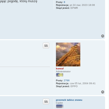
ijając pogodę, którą muszę
Posty:
8
Rejestracja:
pt 24 mar, 2023 18:08
Skąd jesteś:
EPWR
N
a
g
ó
r
ę
konraf
Administrator
Posty:
2766
Rejestracja:
czw 05 lut, 2004 09:41
Skąd jesteś:
EPPO
N
a
g
przemek tabisz znowu
ó
Cadet
r
ę