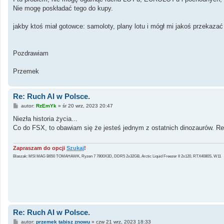
Nie mogę poskładać tego do kupy.
jakby ktoś miał gotowce: samoloty, plany lotu i mógł mi jakoś przekaz
Pozdrawiam
Przemek
Re: Ruch AI w Polsce.
P
autor:
RzEmYk
»
śr 20 wrz, 2023 20:47
o
s
Niezła historia życia...
t
Co do FSX, to obawiam się że jesteś jednym z ostatnich dinozaurów. R
Zapraszam do opcji
Szukaj
!
Blaszak: MSI MAG B650 TOMAHAWK, Ryzen 7 7800X3D, DDR5 2x32GB, Arctic Liquid Freezer II 2x120, RTX4080S, W11
Re: Ruch AI w Polsce.
P
autor:
przemek tabisz znowu
»
czw 21 wrz, 2023 18:33