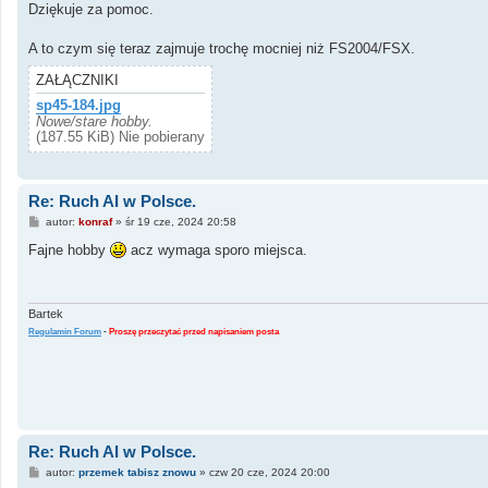
s
Dziękuje za pomoc.
t
A to czym się teraz zajmuje trochę mocniej niż FS2004/FSX.
ZAŁĄCZNIKI
sp45-184.jpg
Nowe/stare hobby.
(187.55 KiB) Nie pobierany
Re: Ruch AI w Polsce.
P
autor:
konraf
»
śr 19 cze, 2024 20:58
o
s
Fajne hobby
acz wymaga sporo miejsca.
t
Bartek
Regulamin Forum
-
Proszę przeczytać przed napisaniem posta
Re: Ruch AI w Polsce.
P
autor:
przemek tabisz znowu
»
czw 20 cze, 2024 20:00
o