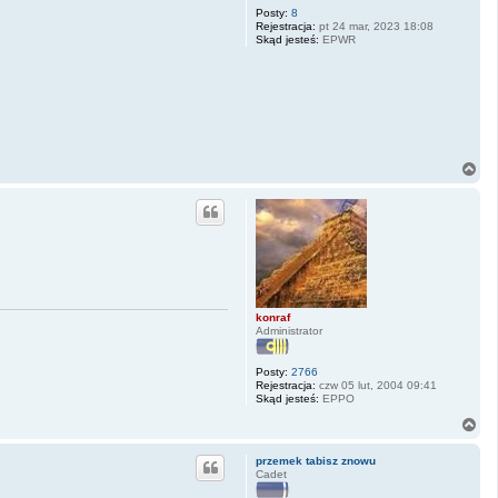
Posty:
8
Rejestracja:
pt 24 mar, 2023 18:08
Skąd jesteś:
EPWR
N
a
g
ó
r
ę
konraf
Administrator
Posty:
2766
Rejestracja:
czw 05 lut, 2004 09:41
Skąd jesteś:
EPPO
N
a
g
przemek tabisz znowu
ó
Cadet
r