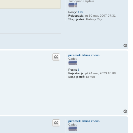
Turboprop Captain
Posty:
175
Rejestracja:
pt 30 mar, 2007 07:31
Skąd jesteś:
Puławy City
N
a
g
przemek tabisz znowu
ó
Cadet
r
ę
Posty:
8
Rejestracja:
pt 24 mar, 2023 18:08
Skąd jesteś:
EPWR
N
a
g
przemek tabisz znowu
ó
Cadet
r
ę