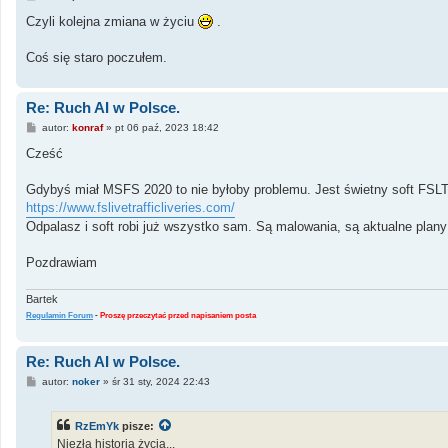
o
s
Czyli kolejna zmiana w życiu
.
t
Coś się staro poczułem.
Re: Ruch AI w Polsce.
P
autor:
konraf
»
pt 06 paź, 2023 18:42
o
s
Cześć
t
Gdybyś miał MSFS 2020 to nie byłoby problemu. Jest świetny soft FSLT
https://www.fslivetrafficliveries.com/
Odpalasz i soft robi już wszystko sam. Są malowania, są aktualne plany 
Pozdrawiam
Bartek
Regulamin Forum
-
Proszę przeczytać przed napisaniem posta
Re: Ruch AI w Polsce.
P
autor:
noker
»
śr 31 sty, 2024 22:43
o
s
t
RzEmYk
pisze:
Niezła historia życia...