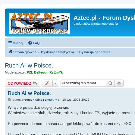
Aztec.pl - Forum Dys
pasjonatów wirtualnego latania
Więcej…
FAQ
Strona główna
Dyskusje tematyczne
Dyskusja generalna
Ruch AI w Polsce.
Moderatorzy:
PZL Belfegor
,
RzEmYk
Szukaj
Wyszu
ODPOWIEDZ
Ruch AI w Polsce.
P
autor:
przemek tabisz znowu
»
pn 18 wrz, 2023 20:26
o
s
Witajcie po bardzo długiej przerwie.
t
W międzyczasie ślub, dziecko, rak żony i koniec FS, wyjście na prostą i .
Po powrocie do normalności nastąpił lekki powrót do korzeni czyli FSX.
I tu problem, nie mogę ogarnąć ruchu LOT'u, EUROLOT'u i pochodnych, 