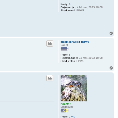
ę
Posty:
8
Rejestracja:
pt 24 mar, 2023 18:08
Skąd jesteś:
EPWR
N
a
g
przemek tabisz znowu
ó
Cadet
r
ę
Posty:
8
Rejestracja:
pt 24 mar, 2023 18:08
Skąd jesteś:
EPWR
N
a
g
ó
r
ę
RzEmYk
Moderator
Posty:
2749