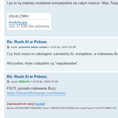
s
I po to są makiety modułowe kompatybilne na całym świecie. Więc Twoja 
t
ZAŁĄCZNIKI
moduły.jpg
(161.37 KiB) Nie pobierany
Re: Ruch AI w Polsce.
P
autor:
przemek tabisz znowu
»
śr 03 lip, 2024 20:58
o
s
Czy ktoś może mi udostępnić samolot/ty AI, kompletne, w malowaniu B
t
Wszystkie, które znalazłem są "niepobieralne".
Re: Ruch AI w Polsce.
P
autor:
RzEmYk
»
śr 03 lip, 2024 21:00
o
s
FSLTL posiada malowanie Buzz:
t
https://fslivetrafficliveries.com/liveries/
Zapraszam do opcji
Szukaj
!
Blaszak: MSI MAG B650 TOMAHAWK, Ryzen 7 7800X3D, DDR5 2x32GB, Arctic Liquid Freezer II 2x120, RTX4080S, W11