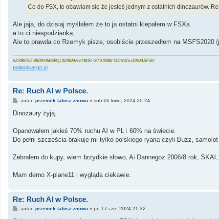
Co do FSX, to obawiam się że jesteś jednym z ostatnich dinozaurów. R
Ale jaja, do dzisiaj myślałem że to ja ostatni klepałem w FSXa
a to ci niespodzianka,
Ale to prawda co Rzemyk pisze, osobiście przeszedłem na MSFS2020 (
#Z390#i5 9600#64GB@3200MHz#MSI GTX1660 OC#Win10#MSFS#
polandcargo.pl
Re: Ruch AI w Polsce.
P
autor:
przemek tabisz znowu
»
sob 06 kwie, 2024 20:24
o
s
Dinozaury żyją.
t
Opanowałem jakieś 70% ruchu AI w PL i 60% na świecie.
Do pełni szczęścia brakuje mi tylko polskiego ryana czyli Buzz, samolot
Zebrałem do kupy, wiem brzydkie słowo, Ai Dannegoz 2006/8 rok, SKAI,
Mam demo X-plane11 i wygląda ciekawie.
Re: Ruch AI w Polsce.
P
autor:
przemek tabisz znowu
»
pn 17 cze, 2024 21:32
o