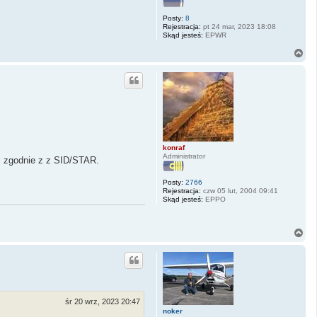
ę
Posty:
8
Rejestracja:
pt 24 mar, 2023 18:08
Skąd jesteś:
EPWR
N
a
g
ó
r
ę
konraf
Administrator
ać zgodnie z z SID/STAR.
Posty:
2766
Rejestracja:
czw 05 lut, 2004 09:41
Skąd jesteś:
EPPO
N
a
g
ó
r
ę
śr 20 wrz, 2023 20:47
noker