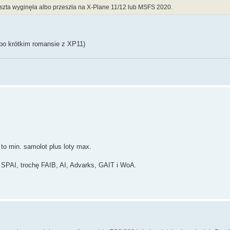
eszta wyginęła albo przeszła na X-Plane 11/12 lub MSFS 2020.
po krótkim romansie z XP11)
 to min. samolot plus loty max.
 SPAI, trochę FAIB, AI, Advarks, GAIT i WoA.