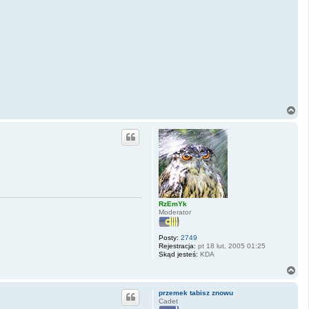
N
a
g
ó
r
ę
RzEmYk
Moderator
Posty:
2749
Rejestracja:
pt 18 lut, 2005 01:25
Skąd jesteś:
KDA
N
a
g
przemek tabisz znowu
ó
Cadet
r