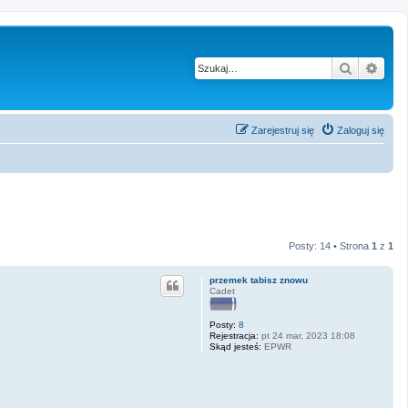
Szukaj
Wysz
Zarejestruj się
Zaloguj się
Posty: 14 • Strona
1
z
1
przemek tabisz znowu
Cadet
Posty:
8
Rejestracja:
pt 24 mar, 2023 18:08
Skąd jesteś:
EPWR