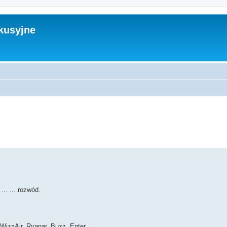
kusyjne
kiwanie zaawansowane
.. ... rozwód.
WizzAir, Ryanar, Buzz, Enter.