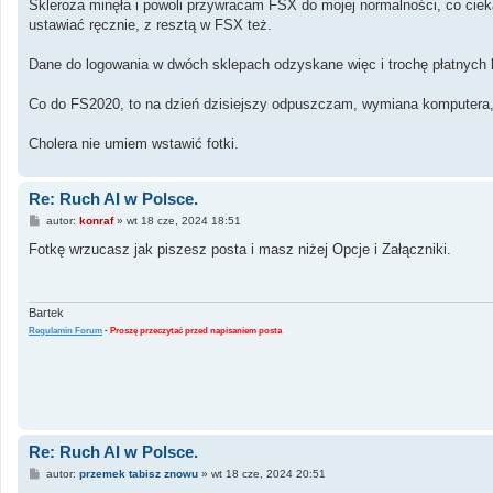
s
Skleroza minęła i powoli przywracam FSX do mojej normalności, co ciek
t
ustawiać ręcznie, z resztą w FSX też.
Dane do logowania w dwóch sklepach odzyskane więc i trochę płatnych l
Co do FS2020, to na dzień dzisiejszy odpuszczam, wymiana komputera, 
Cholera nie umiem wstawić fotki.
Re: Ruch AI w Polsce.
P
autor:
konraf
»
wt 18 cze, 2024 18:51
o
s
Fotkę wrzucasz jak piszesz posta i masz niżej Opcje i Załączniki.
t
Bartek
Regulamin Forum
-
Proszę przeczytać przed napisaniem posta
Re: Ruch AI w Polsce.
P
autor:
przemek tabisz znowu
»
wt 18 cze, 2024 20:51
o